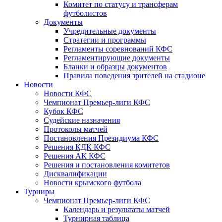
Комитет по статусу и трансферам
футболистов
Документы
Учредительные документы
Стратегии и программы
Регламенты соревнований КФС
Регламентирующие документы
Бланки и образцы документов
Правила поведения зрителей на стадионе
Новости
Новости КФС
Чемпионат Премьер-лиги КФС
Кубок КФС
Судейские назначения
Протоколы матчей
Постановления Президиума КФС
Решения КДК КФС
Решения АК КФС
Решения и постановления комитетов
Дисквалификации
Новости крымского футбола
Турниры
Чемпионат Премьер-лиги КФС
Календарь и результаты матчей
Турнирная таблица