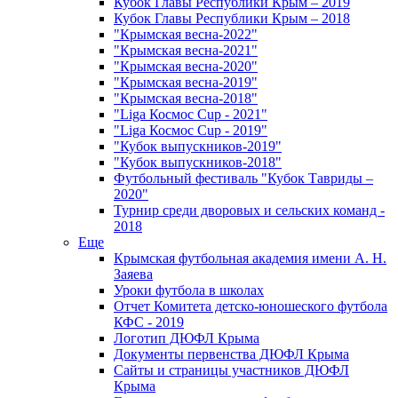
Кубок Главы Республики Крым – 2019
Кубок Главы Республики Крым – 2018
"Крымская весна-2022"
"Крымская весна-2021"
"Крымская весна-2020"
"Крымская весна-2019"
"Крымская весна-2018"
"Liga Космос Cup - 2021"
"Liga Космос Cup - 2019"
"Кубок выпускников-2019"
"Кубок выпускников-2018"
Футбольный фестиваль "Кубок Тавриды –
2020"
Турнир среди дворовых и сельских команд -
2018
Еще
Крымская футбольная академия имени А. Н.
Заяева
Уроки футбола в школах
Отчет Комитета детско-юношеского футбола
КФС - 2019
Логотип ДЮФЛ Крыма
Документы первенства ДЮФЛ Крыма
Сайты и страницы участников ДЮФЛ
Крыма