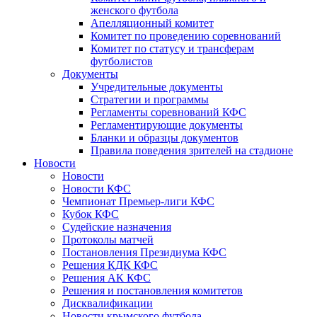
женского футбола
Апелляционный комитет
Комитет по проведению соревнований
Комитет по статусу и трансферам
футболистов
Документы
Учредительные документы
Стратегии и программы
Регламенты соревнований КФС
Регламентирующие документы
Бланки и образцы документов
Правила поведения зрителей на стадионе
Новости
Новости
Новости КФС
Чемпионат Премьер-лиги КФС
Кубок КФС
Судейские назначения
Протоколы матчей
Постановления Президиума КФС
Решения КДК КФС
Решения АК КФС
Решения и постановления комитетов
Дисквалификации
Новости крымского футбола