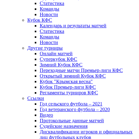
Статистика
Команды
Новости
Кубок КФС
Календарь и результаты матчей
Статистика
Команды
Новости
Другие турниры
Онлайн матчей
Суперкубок КФС
Зимний Кубок КФС
Переходные матчи Премьер-лиги КФС
Открытый зимний Кубок КФС
Кубок "Крымская весна"
Кубок Премьер-лиги КФС
Регламенты турниров КФС
Ссылки
Год сельского футбола – 2021
Год ветеранского футбола – 2020
Видео
Протокольные данные матчей
Судейские назначения
Дисквалификации игроков и официальных
лиц футбольных клубов