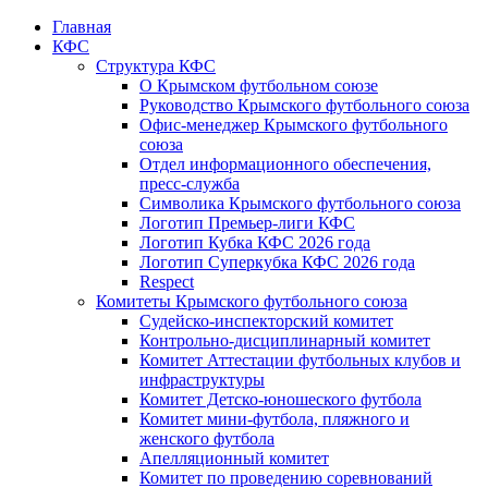
Главная
КФС
Структура КФС
О Крымском футбольном союзе
Руководство Крымского футбольного союза
Офис-менеджер Крымского футбольного
союза
Отдел информационного обеспечения,
пресс-служба
Символика Крымского футбольного союза
Логотип Премьер-лиги КФС
Логотип Кубка КФС 2026 года
Логотип Суперкубка КФС 2026 года
Respect
Комитеты Крымского футбольного союза
Судейско-инспекторский комитет
Контрольно-дисциплинарный комитет
Комитет Аттестации футбольных клубов и
инфраструктуры
Комитет Детско-юношеского футбола
Комитет мини-футбола, пляжного и
женского футбола
Апелляционный комитет
Комитет по проведению соревнований