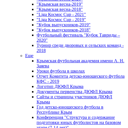
"Крымская весна-2019"
"Крымская весна-2018"
"Liga Космос Cup - 2021"
"Liga Космос Cup - 2019"
"Кубок выпускников-2019"
"Кубок выпускников-2018"
Футбольный фестиваль "Кубок Тавриды –
2020"
Турнир среди дворовых и сельских команд -
2018
Еще
Крымская футбольная академия имени А. Н.
Заяева
Уроки футбола в школах
Отчет Комитета детско-юношеского футбола
КФС - 2019
Логотип ДЮФЛ Крыма
Документы первенства ДЮФЛ Крыма
Сайты и страницы участников ДЮФЛ
Крыма
Год детско-юношеского футбола в
Республике Крым
Конференция "Структура и содержание
подготовки юных футболистов на базовом
этапе (7-14 лет)"