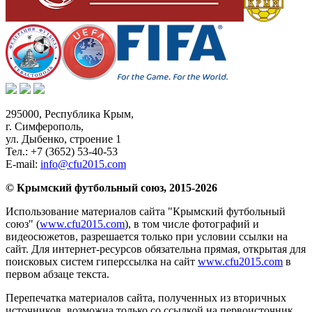
295000,
Республика Крым
,
г. Симферополь
,
ул. Дыбенко, строение 1
Тел.:
+7 (3652) 53-40-53
E-mail:
info@cfu2015.com
© Крымский футбольный союз, 2015-2026
Использование материалов сайта "Крымский футбольный
союз" (
www.cfu2015.com
), в том числе фотографий и
видеосюжетов, разрешается только при условии ссылки на
сайт. Для интернет-ресурсов обязательна прямая, открытая для
поисковых систем гиперссылка на сайт
www.cfu2015.com
в
первом абзаце текста.
Перепечатка материалов сайта, полученных из вторичных
источников, возможна только со ссылкой на первоисточник.