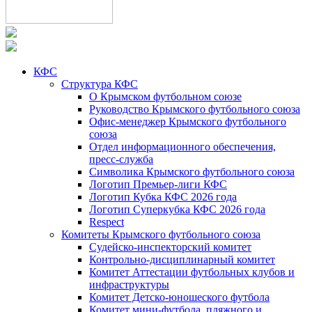
КФС
Структура КФС
О Крымском футбольном союзе
Руководство Крымского футбольного союза
Офис-менеджер Крымского футбольного
союза
Отдел информационного обеспечения,
пресс-служба
Символика Крымского футбольного союза
Логотип Премьер-лиги КФС
Логотип Кубка КФС 2026 года
Логотип Суперкубка КФС 2026 года
Respect
Комитеты Крымского футбольного союза
Судейско-инспекторский комитет
Контрольно-дисциплинарный комитет
Комитет Аттестации футбольных клубов и
инфраструктуры
Комитет Детско-юношеского футбола
Комитет мини-футбола, пляжного и