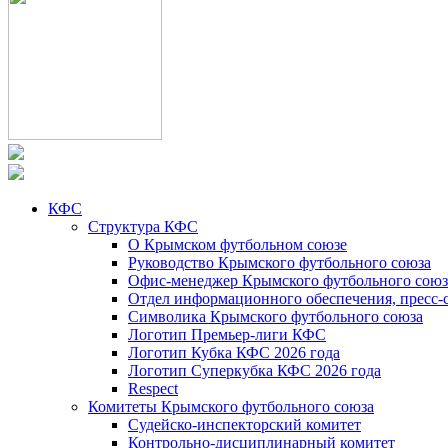
КФС
Структура КФС
О Крымском футбольном союзе
Руководство Крымского футбольного союза
Офис-менеджер Крымского футбольного союз
Отдел информационного обеспечения, пресс-
Символика Крымского футбольного союза
Логотип Премьер-лиги КФС
Логотип Кубка КФС 2026 года
Логотип Суперкубка КФС 2026 года
Respect
Комитеты Крымского футбольного союза
Судейско-инспекторский комитет
Контрольно-дисциплинарный комитет