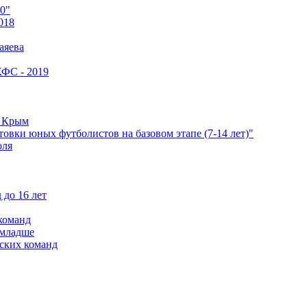
0"
018
аяева
КФС - 2019
е Крым
овки юных футболистов на базовом этапе (7-14 лет)"
оля
 до 16 лет
команд
 младше
ских команд