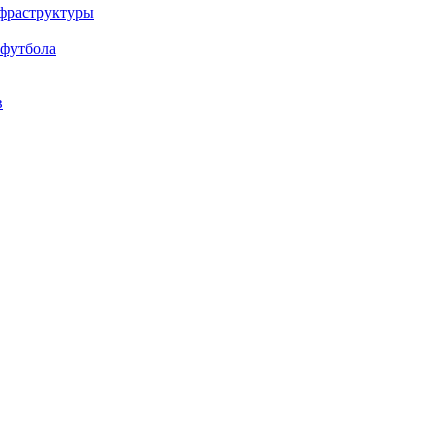
нфраструктуры
 футбола
в