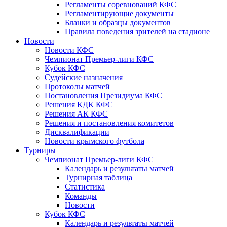
Регламенты соревнований КФС
Регламентирующие документы
Бланки и образцы документов
Правила поведения зрителей на стадионе
Новости
Новости КФС
Чемпионат Премьер-лиги КФС
Кубок КФС
Судейские назначения
Протоколы матчей
Постановления Президиума КФС
Решения КДК КФС
Решения АК КФС
Решения и постановления комитетов
Дисквалификации
Новости крымского футбола
Турниры
Чемпионат Премьер-лиги КФС
Календарь и результаты матчей
Турнирная таблица
Статистика
Команды
Новости
Кубок КФС
Календарь и результаты матчей