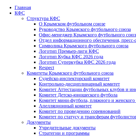
Главная
КФС
Структура КФС
О Крымском футбольном союзе
Руководство Крымского футбольного союза
Офис-менеджер Крымского футбольного союз
Отдел информационного обеспечения, пресс-
Символика Крымского футбольного союза
Логотип Премьер-лиги КФС
Логотип Кубка КФС 2026 года
Логотип Суперкубка КФС 2026 года
Respect
Комитеты Крымского футбольного союза
Судейско-инспекторский комитет
Контрольно-дисциплинарный комитет
Комитет Аттестации футбольных клубов и и
Комитет Детско-юношеского футбола
Комитет мини-футбола, пляжного и женского
Апелляционный комитет
Комитет по проведению соревнований
Комитет по статусу и трансферам футболисто
Документы
Учредительные документы
Стратегии и программы