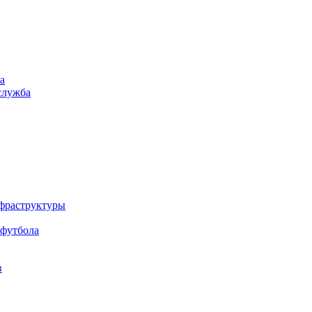
а
служба
нфраструктуры
 футбола
в