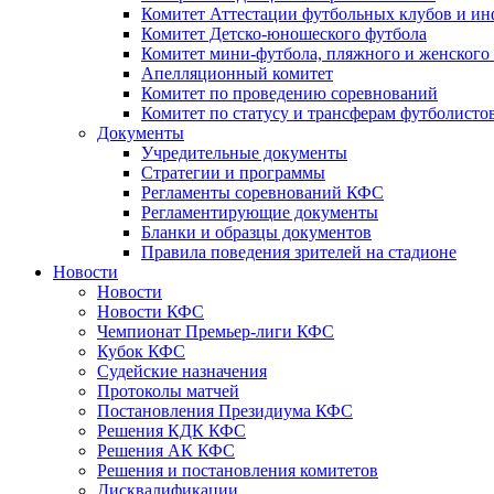
Комитет Аттестации футбольных клубов и и
Комитет Детско-юношеского футбола
Комитет мини-футбола, пляжного и женского
Апелляционный комитет
Комитет по проведению соревнований
Комитет по статусу и трансферам футболисто
Документы
Учредительные документы
Стратегии и программы
Регламенты соревнований КФС
Регламентирующие документы
Бланки и образцы документов
Правила поведения зрителей на стадионе
Новости
Новости
Новости КФС
Чемпионат Премьер-лиги КФС
Кубок КФС
Судейские назначения
Протоколы матчей
Постановления Президиума КФС
Решения КДК КФС
Решения АК КФС
Решения и постановления комитетов
Дисквалификации