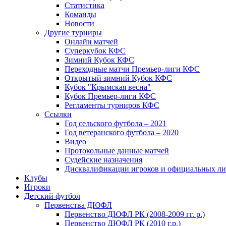
Статистика
Команды
Новости
Другие турниры
Онлайн матчей
Суперкубок КФС
Зимний Кубок КФС
Переходные матчи Премьер-лиги КФС
Открытый зимний Кубок КФС
Кубок "Крымская весна"
Кубок Премьер-лиги КФС
Регламенты турниров КФС
Ссылки
Год сельского футбола – 2021
Год ветеранского футбола – 2020
Видео
Протокольные данные матчей
Судейские назначения
Дисквалификации игроков и официальных ли
Клубы
Игроки
Детский футбол
Первенства ДЮФЛ
Первенство ДЮФЛ РК (2008-2009 гг. р.)
Первенство ДЮФЛ РК (2010 г.р.)