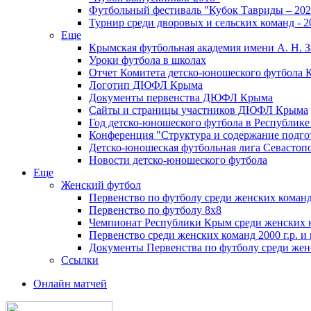
Футбольный фестиваль "Кубок Тавриды – 202
Турнир среди дворовых и сельских команд - 2
Еще
Крымская футбольная академия имени А. Н. З
Уроки футбола в школах
Отчет Комитета детско-юношеского футбола 
Логотип ДЮФЛ Крыма
Документы первенства ДЮФЛ Крыма
Сайты и страницы участников ДЮФЛ Крыма
Год детско-юношеского футбола в Республик
Конференция "Структура и содержание подгот
Детско-юношеская футбольная лига Севастоп
Новости детско-юношеского футбола
Еще
Женский футбол
Первенство по футболу среди женских команд
Первенство по футболу 8х8
Чемпионат Республики Крым среди женских 
Первенство среди женских команд 2000 г.р. и
Документы Первенства по футболу среди жен
Ссылки
Онлайн матчей