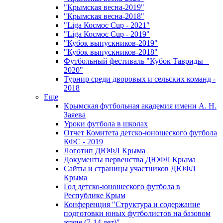
"Крымская весна-2019"
"Крымская весна-2018"
"Liga Космос Cup - 2021"
"Liga Космос Cup - 2019"
"Кубок выпускников-2019"
"Кубок выпускников-2018"
Футбольный фестиваль "Кубок Тавриды –
2020"
Турнир среди дворовых и сельских команд -
2018
Еще
Крымская футбольная академия имени А. Н.
Заяева
Уроки футбола в школах
Отчет Комитета детско-юношеского футбола
КФС - 2019
Логотип ДЮФЛ Крыма
Документы первенства ДЮФЛ Крыма
Сайты и страницы участников ДЮФЛ
Крыма
Год детско-юношеского футбола в
Республике Крым
Конференция "Структура и содержание
подготовки юных футболистов на базовом
этапе (7-14 лет)"