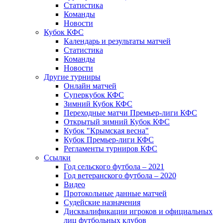
Статистика
Команды
Новости
Кубок КФС
Календарь и результаты матчей
Статистика
Команды
Новости
Другие турниры
Онлайн матчей
Суперкубок КФС
Зимний Кубок КФС
Переходные матчи Премьер-лиги КФС
Открытый зимний Кубок КФС
Кубок "Крымская весна"
Кубок Премьер-лиги КФС
Регламенты турниров КФС
Ссылки
Год сельского футбола – 2021
Год ветеранского футбола – 2020
Видео
Протокольные данные матчей
Судейские назначения
Дисквалификации игроков и официальных
лиц футбольных клубов