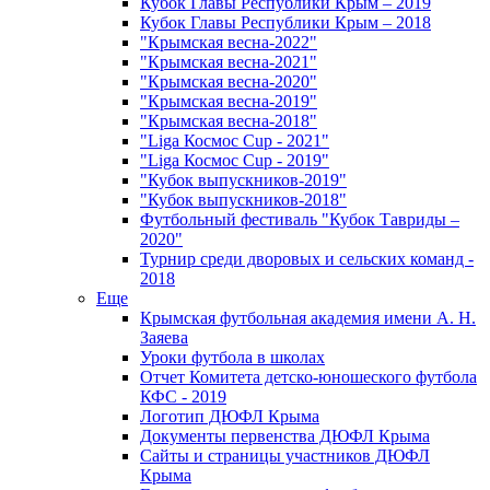
Кубок Главы Республики Крым – 2019
Кубок Главы Республики Крым – 2018
"Крымская весна-2022"
"Крымская весна-2021"
"Крымская весна-2020"
"Крымская весна-2019"
"Крымская весна-2018"
"Liga Космос Cup - 2021"
"Liga Космос Cup - 2019"
"Кубок выпускников-2019"
"Кубок выпускников-2018"
Футбольный фестиваль "Кубок Тавриды –
2020"
Турнир среди дворовых и сельских команд -
2018
Еще
Крымская футбольная академия имени А. Н.
Заяева
Уроки футбола в школах
Отчет Комитета детско-юношеского футбола
КФС - 2019
Логотип ДЮФЛ Крыма
Документы первенства ДЮФЛ Крыма
Сайты и страницы участников ДЮФЛ
Крыма