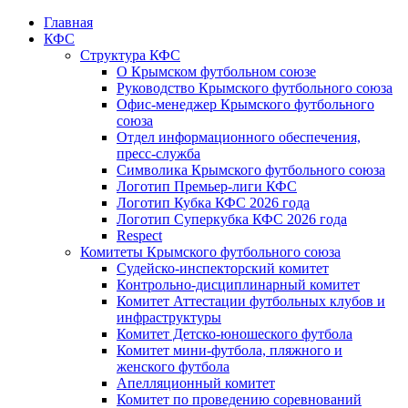
Главная
КФС
Структура КФС
О Крымском футбольном союзе
Руководство Крымского футбольного союза
Офис-менеджер Крымского футбольного
союза
Отдел информационного обеспечения,
пресс-служба
Символика Крымского футбольного союза
Логотип Премьер-лиги КФС
Логотип Кубка КФС 2026 года
Логотип Суперкубка КФС 2026 года
Respect
Комитеты Крымского футбольного союза
Судейско-инспекторский комитет
Контрольно-дисциплинарный комитет
Комитет Аттестации футбольных клубов и
инфраструктуры
Комитет Детско-юношеского футбола
Комитет мини-футбола, пляжного и
женского футбола
Апелляционный комитет
Комитет по проведению соревнований