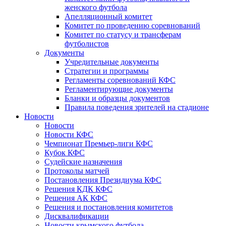
женского футбола
Апелляционный комитет
Комитет по проведению соревнований
Комитет по статусу и трансферам
футболистов
Документы
Учредительные документы
Стратегии и программы
Регламенты соревнований КФС
Регламентирующие документы
Бланки и образцы документов
Правила поведения зрителей на стадионе
Новости
Новости
Новости КФС
Чемпионат Премьер-лиги КФС
Кубок КФС
Судейские назначения
Протоколы матчей
Постановления Президиума КФС
Решения КДК КФС
Решения АК КФС
Решения и постановления комитетов
Дисквалификации
Новости крымского футбола