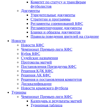
Комитет по статусу и трансферам
футболистов
Документы
Учредительные документы
Стратегии и программы
Регламенты соревнований КФС
Регламентирующие документы
Бланки и образцы документов
Правила поведения зрителей на стадионе
Новости
Новости КФС
Чемпионат Премьер-лиги КФС
Кубок КФС
Судейские назначения
Протоколы матчей
Постановления Президиума КФС
Решения КДК КФС
Решения АК КФС
Решения и постановления комитетов
Дисквалификации
Новости крымского футбола
Турниры
Чемпионат Премьер-лиги КФС
Календарь и результаты матчей
Турнирная таблица