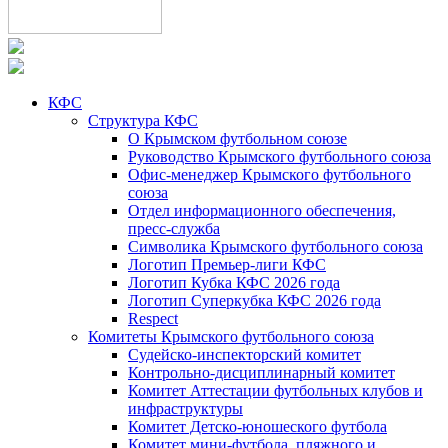
КФС
Структура КФС
О Крымском футбольном союзе
Руководство Крымского футбольного союза
Офис-менеджер Крымского футбольного
союза
Отдел информационного обеспечения,
пресс-служба
Символика Крымского футбольного союза
Логотип Премьер-лиги КФС
Логотип Кубка КФС 2026 года
Логотип Суперкубка КФС 2026 года
Respect
Комитеты Крымского футбольного союза
Судейско-инспекторский комитет
Контрольно-дисциплинарный комитет
Комитет Аттестации футбольных клубов и
инфраструктуры
Комитет Детско-юношеского футбола
Комитет мини-футбола, пляжного и