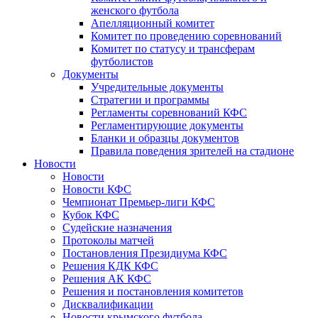
женского футбола
Апелляционный комитет
Комитет по проведению соревнований
Комитет по статусу и трансферам
футболистов
Документы
Учредительные документы
Стратегии и программы
Регламенты соревнований КФС
Регламентирующие документы
Бланки и образцы документов
Правила поведения зрителей на стадионе
Новости
Новости
Новости КФС
Чемпионат Премьер-лиги КФС
Кубок КФС
Судейские назначения
Протоколы матчей
Постановления Президиума КФС
Решения КДК КФС
Решения АК КФС
Решения и постановления комитетов
Дисквалификации
Новости крымского футбола