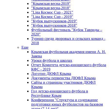
"Крымская весна-2019"
"Крымская весна-2018"
"Liga Космос Cup - 2021"
"Liga Космос Cup - 2019"
"Кубок выпускников-2019"
"Кубок выпускников-2018"
Футбольный фестиваль "Кубок Тавриды –
2020"
Турнир среди дворовых и сельских команд -
2018
Еще
Крымская футбольная академия имени А. Н.
Заяева
Уроки футбола в школах
Отчет Комитета детско-юношеского футбола
КФС - 2019
Логотип ДЮФЛ Крыма
Документы первенства ДЮФЛ Крыма
Сайты и страницы участников ДЮФЛ
Крыма
Год детско-юношеского футбола в
Республике Крым
Конференция "Структура и содержание
подготовки юных футболистов на базовом
этапе (7-14 лет)"