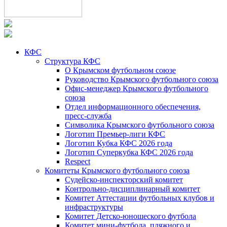
КФС
Структура КФС
О Крымском футбольном союзе
Руководство Крымского футбольного союза
Офис-менеджер Крымского футбольного
союза
Отдел информационного обеспечения,
пресс-служба
Символика Крымского футбольного союза
Логотип Премьер-лиги КФС
Логотип Кубка КФС 2026 года
Логотип Суперкубка КФС 2026 года
Respect
Комитеты Крымского футбольного союза
Судейско-инспекторский комитет
Контрольно-дисциплинарный комитет
Комитет Аттестации футбольных клубов и
инфраструктуры
Комитет Детско-юношеского футбола
Комитет мини-футбола, пляжного и