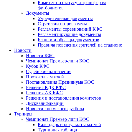
Комитет по статусу и трансферам
футболистов
Документы
Учредительные документы
Стратегии и программы
Регламенты соревнований КФС
Регламентирующие документы
Бланки и образцы документов
Правила поведения зрителей на стадионе
Новости
Новости КФС
Чемпионат Премьер-лиги КФС
Кубок КФС
Судейские назначения
Протоколы матчей
Постановления Президиума КФС
Решения КДК КФС
Решения АК КФС
Решения и постановления комитетов
Дисквалификации
Новости крымского футбола
Турниры
Чемпионат Премьер-лиги КФС
Календарь и результаты матчей
Турнирная таблица