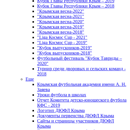
Кубок Главы Республики Крым – 2019
Кубок Главы Республики Крым – 2018
"Крымская весна-2022"
"Крымская весна-2021"
"Крымская весна-2020"
"Крымская весна-2019"
"Крымская весна-2018"
"Liga Космос Cup - 2021"
"Liga Космос Cup - 2019"
"Кубок выпускников-2019"
"Кубок выпускников-2018"
Футбольный фестиваль "Кубок Тавриды –
2020"
Турнир среди дворовых и сельских команд -
2018
Еще
Крымская футбольная академия имени А. Н.
Заяева
Уроки футбола в школах
Отчет Комитета детско-юношеского футбола
КФС - 2019
Логотип ДЮФЛ Крыма
Документы первенства ДЮФЛ Крыма
Сайты и страницы участников ДЮФЛ
Крыма