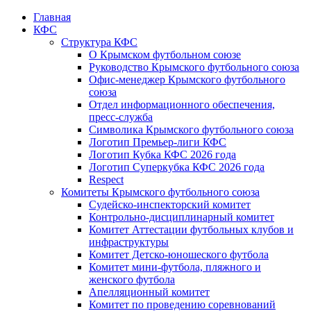
Главная
КФС
Структура КФС
О Крымском футбольном союзе
Руководство Крымского футбольного союза
Офис-менеджер Крымского футбольного
союза
Отдел информационного обеспечения,
пресс-служба
Символика Крымского футбольного союза
Логотип Премьер-лиги КФС
Логотип Кубка КФС 2026 года
Логотип Суперкубка КФС 2026 года
Respect
Комитеты Крымского футбольного союза
Судейско-инспекторский комитет
Контрольно-дисциплинарный комитет
Комитет Аттестации футбольных клубов и
инфраструктуры
Комитет Детско-юношеского футбола
Комитет мини-футбола, пляжного и
женского футбола
Апелляционный комитет
Комитет по проведению соревнований