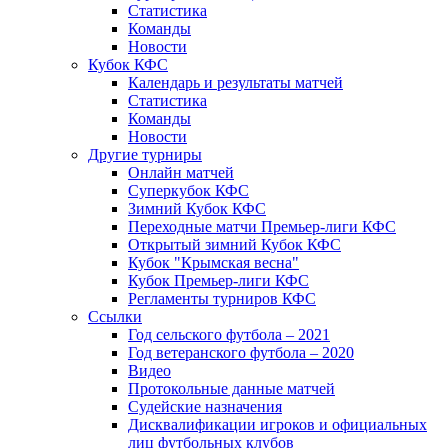
Статистика
Команды
Новости
Кубок КФС
Календарь и результаты матчей
Статистика
Команды
Новости
Другие турниры
Онлайн матчей
Суперкубок КФС
Зимний Кубок КФС
Переходные матчи Премьер-лиги КФС
Открытый зимний Кубок КФС
Кубок "Крымская весна"
Кубок Премьер-лиги КФС
Регламенты турниров КФС
Ссылки
Год сельского футбола – 2021
Год ветеранского футбола – 2020
Видео
Протокольные данные матчей
Судейские назначения
Дисквалификации игроков и официальных
лиц футбольных клубов