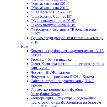
"Крымская весна-2019"
"Крымская весна-2018"
"Liga Космос Cup - 2021"
"Liga Космос Cup - 2019"
"Кубок выпускников-2019"
"Кубок выпускников-2018"
Футбольный фестиваль "Кубок Тавриды –
2020"
Турнир среди дворовых и сельских команд -
2018
Еще
Крымская футбольная академия имени А. Н.
Заяева
Уроки футбола в школах
Отчет Комитета детско-юношеского футбола
КФС - 2019
Логотип ДЮФЛ Крыма
Документы первенства ДЮФЛ Крыма
Сайты и страницы участников ДЮФЛ
Крыма
Год детско-юношеского футбола в
Республике Крым
Конференция "Структура и содержание
подготовки юных футболистов на базовом
этапе (7-14 лет)"