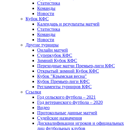
Статистика
Команды
Новости
Кубок КФС
Календарь и результаты матчей
Статистика
Команды
Новости
Другие турниры
Онлайн матчей
Суперкубок КФС
Зимний Кубок КФС
Переходные матчи Премьер-лиги КФС
Открытый зимний Кубок КФС
Кубок "Крымская весна"
Кубок Премьер-лиги КФС
Регламенты турниров КФС
Ссылки
Год сельского футбола – 2021
Год ветеранского футбола – 2020
Видео
Протокольные данные матчей
Судейские назначения
Дисквалификации игроков и официальных
лиц футбольных клубов