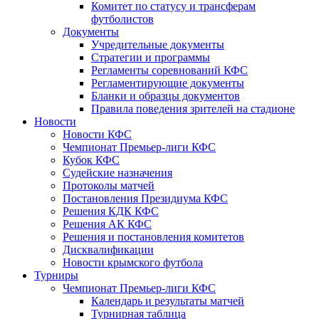
Комитет по статусу и трансферам
футболистов
Документы
Учредительные документы
Стратегии и программы
Регламенты соревнований КФС
Регламентирующие документы
Бланки и образцы документов
Правила поведения зрителей на стадионе
Новости
Новости КФС
Чемпионат Премьер-лиги КФС
Кубок КФС
Судейские назначения
Протоколы матчей
Постановления Президиума КФС
Решения КДК КФС
Решения АК КФС
Решения и постановления комитетов
Дисквалификации
Новости крымского футбола
Турниры
Чемпионат Премьер-лиги КФС
Календарь и результаты матчей
Турнирная таблица