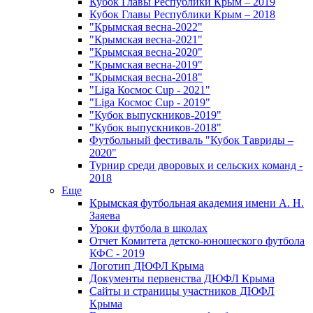
Кубок Главы Республики Крым – 2019
Кубок Главы Республики Крым – 2018
"Крымская весна-2022"
"Крымская весна-2021"
"Крымская весна-2020"
"Крымская весна-2019"
"Крымская весна-2018"
"Liga Космос Cup - 2021"
"Liga Космос Cup - 2019"
"Кубок выпускников-2019"
"Кубок выпускников-2018"
Футбольный фестиваль "Кубок Тавриды –
2020"
Турнир среди дворовых и сельских команд -
2018
Еще
Крымская футбольная академия имени А. Н.
Заяева
Уроки футбола в школах
Отчет Комитета детско-юношеского футбола
КФС - 2019
Логотип ДЮФЛ Крыма
Документы первенства ДЮФЛ Крыма
Сайты и страницы участников ДЮФЛ
Крыма