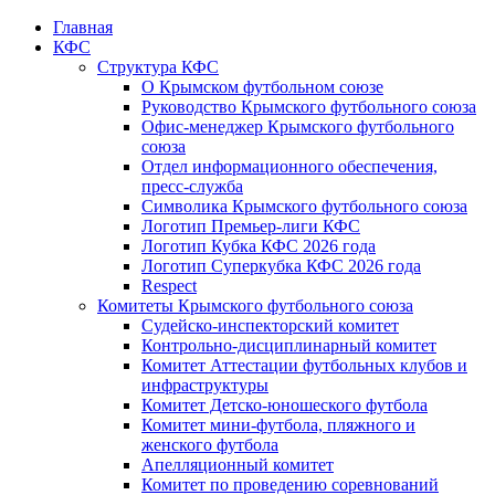
Главная
КФС
Структура КФС
О Крымском футбольном союзе
Руководство Крымского футбольного союза
Офис-менеджер Крымского футбольного
союза
Отдел информационного обеспечения,
пресс-служба
Символика Крымского футбольного союза
Логотип Премьер-лиги КФС
Логотип Кубка КФС 2026 года
Логотип Суперкубка КФС 2026 года
Respect
Комитеты Крымского футбольного союза
Судейско-инспекторский комитет
Контрольно-дисциплинарный комитет
Комитет Аттестации футбольных клубов и
инфраструктуры
Комитет Детско-юношеского футбола
Комитет мини-футбола, пляжного и
женского футбола
Апелляционный комитет
Комитет по проведению соревнований