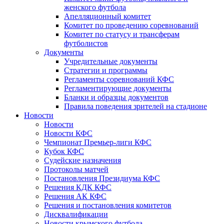
женского футбола
Апелляционный комитет
Комитет по проведению соревнований
Комитет по статусу и трансферам
футболистов
Документы
Учредительные документы
Стратегии и программы
Регламенты соревнований КФС
Регламентирующие документы
Бланки и образцы документов
Правила поведения зрителей на стадионе
Новости
Новости
Новости КФС
Чемпионат Премьер-лиги КФС
Кубок КФС
Судейские назначения
Протоколы матчей
Постановления Президиума КФС
Решения КДК КФС
Решения АК КФС
Решения и постановления комитетов
Дисквалификации
Новости крымского футбола