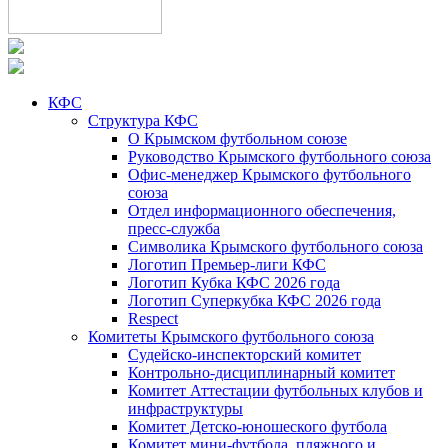
КФС
Структура КФС
О Крымском футбольном союзе
Руководство Крымского футбольного союза
Офис-менеджер Крымского футбольного
союза
Отдел информационного обеспечения,
пресс-служба
Символика Крымского футбольного союза
Логотип Премьер-лиги КФС
Логотип Кубка КФС 2026 года
Логотип Суперкубка КФС 2026 года
Respect
Комитеты Крымского футбольного союза
Судейско-инспекторский комитет
Контрольно-дисциплинарный комитет
Комитет Аттестации футбольных клубов и
инфраструктуры
Комитет Детско-юношеского футбола
Комитет мини-футбола, пляжного и