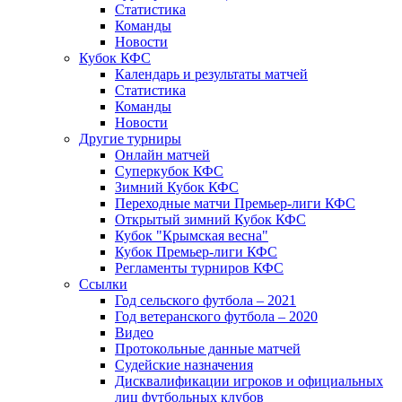
Статистика
Команды
Новости
Кубок КФС
Календарь и результаты матчей
Статистика
Команды
Новости
Другие турниры
Онлайн матчей
Суперкубок КФС
Зимний Кубок КФС
Переходные матчи Премьер-лиги КФС
Открытый зимний Кубок КФС
Кубок "Крымская весна"
Кубок Премьер-лиги КФС
Регламенты турниров КФС
Ссылки
Год сельского футбола – 2021
Год ветеранского футбола – 2020
Видео
Протокольные данные матчей
Судейские назначения
Дисквалификации игроков и официальных
лиц футбольных клубов