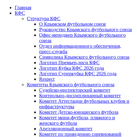
Главная
КФС
Структура КФС
О Крымском футбольном союзе
Руководство Крымского футбольного союза
Офис-менеджер Крымского футбольного
союза
Отдел информационного обеспечения,
пресс-служба
Символика Крымского футбольного союза
Логотип Премьер-лиги КФС
Логотип Кубка КФС 2026 года
Логотип Суперкубка КФС 2026 года
Respect
Комитеты Крымского футбольного союза
Судейско-инспекторский комитет
Контрольно-дисциплинарный комитет
Комитет Аттестации футбольных клубов и
инфраструктуры
Комитет Детско-юношеского футбола
Комитет мини-футбола, пляжного и
женского футбола
Апелляционный комитет
Комитет по проведению соревнований