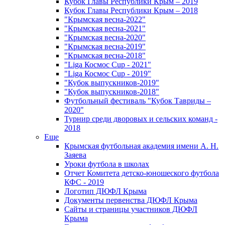
Кубок Главы Республики Крым – 2019
Кубок Главы Республики Крым – 2018
"Крымская весна-2022"
"Крымская весна-2021"
"Крымская весна-2020"
"Крымская весна-2019"
"Крымская весна-2018"
"Liga Космос Cup - 2021"
"Liga Космос Cup - 2019"
"Кубок выпускников-2019"
"Кубок выпускников-2018"
Футбольный фестиваль "Кубок Тавриды –
2020"
Турнир среди дворовых и сельских команд -
2018
Еще
Крымская футбольная академия имени А. Н.
Заяева
Уроки футбола в школах
Отчет Комитета детско-юношеского футбола
КФС - 2019
Логотип ДЮФЛ Крыма
Документы первенства ДЮФЛ Крыма
Сайты и страницы участников ДЮФЛ
Крыма