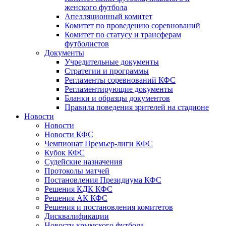
женского футбола
Апелляционный комитет
Комитет по проведению соревнований
Комитет по статусу и трансферам
футболистов
Документы
Учредительные документы
Стратегии и программы
Регламенты соревнований КФС
Регламентирующие документы
Бланки и образцы документов
Правила поведения зрителей на стадионе
Новости
Новости
Новости КФС
Чемпионат Премьер-лиги КФС
Кубок КФС
Судейские назначения
Протоколы матчей
Постановления Президиума КФС
Решения КДК КФС
Решения АК КФС
Решения и постановления комитетов
Дисквалификации
Новости крымского футбола