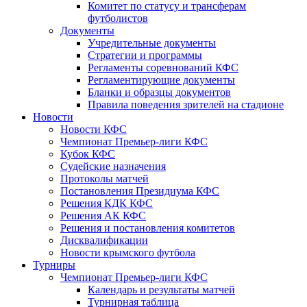
Комитет по статусу и трансферам
футболистов
Документы
Учредительные документы
Стратегии и программы
Регламенты соревнований КФС
Регламентирующие документы
Бланки и образцы документов
Правила поведения зрителей на стадионе
Новости
Новости КФС
Чемпионат Премьер-лиги КФС
Кубок КФС
Судейские назначения
Протоколы матчей
Постановления Президиума КФС
Решения КДК КФС
Решения АК КФС
Решения и постановления комитетов
Дисквалификации
Новости крымского футбола
Турниры
Чемпионат Премьер-лиги КФС
Календарь и результаты матчей
Турнирная таблица