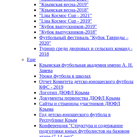
"Крымская весна-2019"
"Крымская весна-2018"
"Liga Космос Cup - 2021"
"Liga Космос Cup - 2019"
"Кубок выпускников-2019"
"Кубок выпускников-2018"
Футбольный фестиваль "Кубок Тавриды –
2020"
Турнир среди дворовых и сельских команд -
2018
Еще
Крымская футбольная академия имени А. Н.
Заяева
Уроки футбола в школах
Отчет Комитета детско-юношеского футбола
КФС - 2019
Логотип ДЮФЛ Крыма
Документы первенства ДЮФЛ Крыма
Сайты и страницы участников ДЮФЛ
Крыма
Год детско-юношеского футбола в
Республике Крым
Конференция "Структура и содержание
подготовки юных футболистов на базовом
этапе (7-14 лет)"