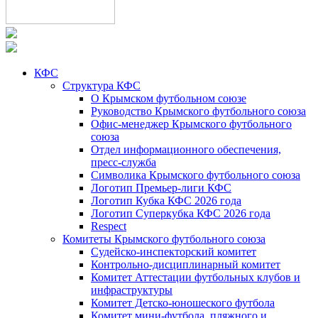
КФС
Структура КФС
О Крымском футбольном союзе
Руководство Крымского футбольного союза
Офис-менеджер Крымского футбольного
союза
Отдел информационного обеспечения,
пресс-служба
Символика Крымского футбольного союза
Логотип Премьер-лиги КФС
Логотип Кубка КФС 2026 года
Логотип Суперкубка КФС 2026 года
Respect
Комитеты Крымского футбольного союза
Судейско-инспекторский комитет
Контрольно-дисциплинарный комитет
Комитет Аттестации футбольных клубов и
инфраструктуры
Комитет Детско-юношеского футбола
Комитет мини-футбола, пляжного и