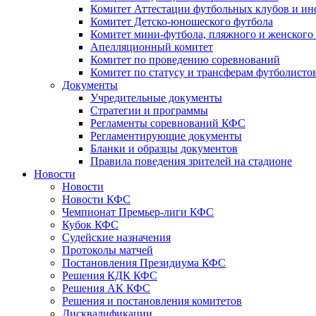
Комитет Аттестации футбольных клубов и и
Комитет Детско-юношеского футбола
Комитет мини-футбола, пляжного и женского
Апелляционный комитет
Комитет по проведению соревнований
Комитет по статусу и трансферам футболисто
Документы
Учредительные документы
Стратегии и программы
Регламенты соревнований КФС
Регламентирующие документы
Бланки и образцы документов
Правила поведения зрителей на стадионе
Новости
Новости
Новости КФС
Чемпионат Премьер-лиги КФС
Кубок КФС
Судейские назначения
Протоколы матчей
Постановления Президиума КФС
Решения КДК КФС
Решения АК КФС
Решения и постановления комитетов
Дисквалификации