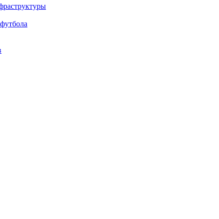
нфраструктуры
 футбола
в