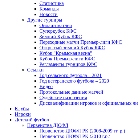
Статистика
Команды
Новости
Другие турниры
Онлайн матчей
Суперкубок КФС
Зимний Кубок КФС
Переходные матчи Премьер-лиги КФС
Открытый зимний Кубок КФС
Кубок "Крымская весна"
Кубок Премьер-лиги КФС
Регламенты турниров КФС
Ссылки
Год сельского футбола – 2021
Год ветеранского футбола – 2020
Видео
Протокольные данные матчей
Судейские назначения
Дисквалификации игроков и официальных ли
Клубы
Игроки
Детский футбол
Первенства ДЮФЛ
Первенство ДЮФЛ РК (2008-2009 гг. р.)
Первенство ДЮФЛ РК (2010 г.р.)