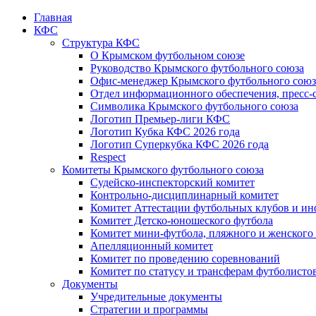
Главная
КФС
Структура КФС
О Крымском футбольном союзе
Руководство Крымского футбольного союза
Офис-менеджер Крымского футбольного союз
Отдел информационного обеспечения, пресс-
Символика Крымского футбольного союза
Логотип Премьер-лиги КФС
Логотип Кубка КФС 2026 года
Логотип Суперкубка КФС 2026 года
Respect
Комитеты Крымского футбольного союза
Судейско-инспекторский комитет
Контрольно-дисциплинарный комитет
Комитет Аттестации футбольных клубов и и
Комитет Детско-юношеского футбола
Комитет мини-футбола, пляжного и женского
Апелляционный комитет
Комитет по проведению соревнований
Комитет по статусу и трансферам футболисто
Документы
Учредительные документы
Стратегии и программы