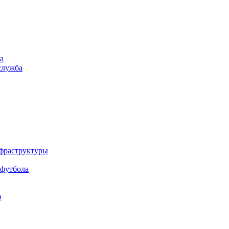
а
служба
нфраструктуры
 футбола
в