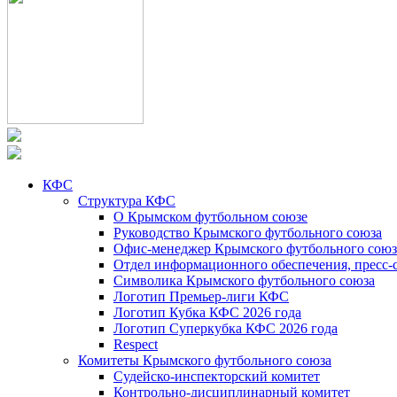
КФС
Структура КФС
О Крымском футбольном союзе
Руководство Крымского футбольного союза
Офис-менеджер Крымского футбольного союз
Отдел информационного обеспечения, пресс-
Символика Крымского футбольного союза
Логотип Премьер-лиги КФС
Логотип Кубка КФС 2026 года
Логотип Суперкубка КФС 2026 года
Respect
Комитеты Крымского футбольного союза
Судейско-инспекторский комитет
Контрольно-дисциплинарный комитет