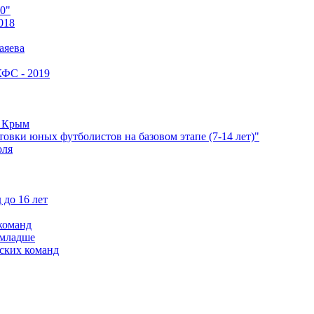
0"
018
аяева
КФС - 2019
е Крым
овки юных футболистов на базовом этапе (7-14 лет)"
оля
 до 16 лет
команд
 младше
ских команд