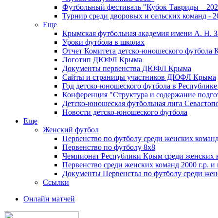
Футбольный фестиваль "Кубок Тавриды – 202
Турнир среди дворовых и сельских команд - 2
Еще
Крымская футбольная академия имени А. Н. З
Уроки футбола в школах
Отчет Комитета детско-юношеского футбола 
Логотип ДЮФЛ Крыма
Документы первенства ДЮФЛ Крыма
Сайты и страницы участников ДЮФЛ Крыма
Год детско-юношеского футбола в Республик
Конференция "Структура и содержание подгот
Детско-юношеская футбольная лига Севастоп
Новости детско-юношеского футбола
Еще
Женский футбол
Первенство по футболу среди женских команд
Первенство по футболу 8х8
Чемпионат Республики Крым среди женских 
Первенство среди женских команд 2000 г.р. и
Документы Первенства по футболу среди жен
Ссылки
Онлайн матчей