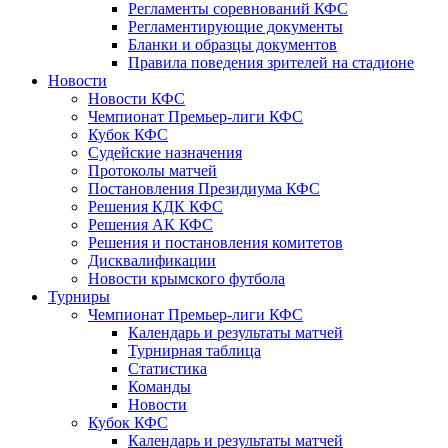
Регламенты соревнований КФС
Регламентирующие документы
Бланки и образцы документов
Правила поведения зрителей на стадионе
Новости
Новости КФС
Чемпионат Премьер-лиги КФС
Кубок КФС
Судейские назначения
Протоколы матчей
Постановления Президиума КФС
Решения КДК КФС
Решения АК КФС
Решения и постановления комитетов
Дисквалификации
Новости крымского футбола
Турниры
Чемпионат Премьер-лиги КФС
Календарь и результаты матчей
Турнирная таблица
Статистика
Команды
Новости
Кубок КФС
Календарь и результаты матчей