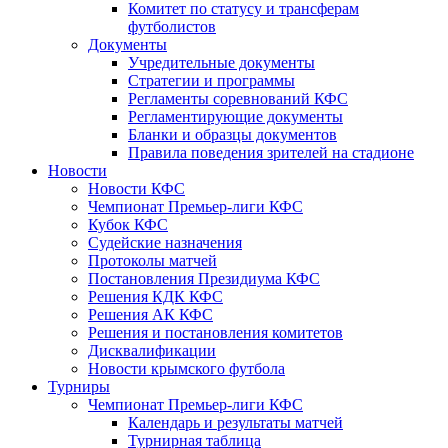
Комитет по статусу и трансферам
футболистов
Документы
Учредительные документы
Стратегии и программы
Регламенты соревнований КФС
Регламентирующие документы
Бланки и образцы документов
Правила поведения зрителей на стадионе
Новости
Новости КФС
Чемпионат Премьер-лиги КФС
Кубок КФС
Судейские назначения
Протоколы матчей
Постановления Президиума КФС
Решения КДК КФС
Решения АК КФС
Решения и постановления комитетов
Дисквалификации
Новости крымского футбола
Турниры
Чемпионат Премьер-лиги КФС
Календарь и результаты матчей
Турнирная таблица