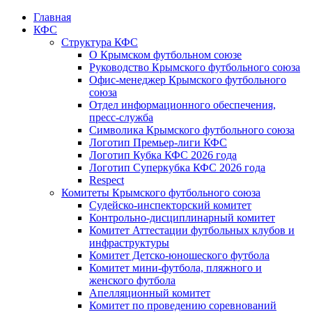
Главная
КФС
Структура КФС
О Крымском футбольном союзе
Руководство Крымского футбольного союза
Офис-менеджер Крымского футбольного
союза
Отдел информационного обеспечения,
пресс-служба
Символика Крымского футбольного союза
Логотип Премьер-лиги КФС
Логотип Кубка КФС 2026 года
Логотип Суперкубка КФС 2026 года
Respect
Комитеты Крымского футбольного союза
Судейско-инспекторский комитет
Контрольно-дисциплинарный комитет
Комитет Аттестации футбольных клубов и
инфраструктуры
Комитет Детско-юношеского футбола
Комитет мини-футбола, пляжного и
женского футбола
Апелляционный комитет
Комитет по проведению соревнований