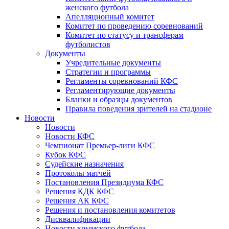
женского футбола
Апелляционный комитет
Комитет по проведению соревнований
Комитет по статусу и трансферам
футболистов
Документы
Учредительные документы
Стратегии и программы
Регламенты соревнований КФС
Регламентирующие документы
Бланки и образцы документов
Правила поведения зрителей на стадионе
Новости
Новости
Новости КФС
Чемпионат Премьер-лиги КФС
Кубок КФС
Судейские назначения
Протоколы матчей
Постановления Президиума КФС
Решения КДК КФС
Решения АК КФС
Решения и постановления комитетов
Дисквалификации
Новости крымского футбола