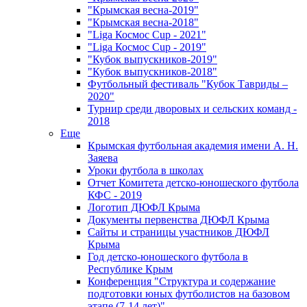
"Крымская весна-2019"
"Крымская весна-2018"
"Liga Космос Cup - 2021"
"Liga Космос Cup - 2019"
"Кубок выпускников-2019"
"Кубок выпускников-2018"
Футбольный фестиваль "Кубок Тавриды –
2020"
Турнир среди дворовых и сельских команд -
2018
Еще
Крымская футбольная академия имени А. Н.
Заяева
Уроки футбола в школах
Отчет Комитета детско-юношеского футбола
КФС - 2019
Логотип ДЮФЛ Крыма
Документы первенства ДЮФЛ Крыма
Сайты и страницы участников ДЮФЛ
Крыма
Год детско-юношеского футбола в
Республике Крым
Конференция "Структура и содержание
подготовки юных футболистов на базовом
этапе (7-14 лет)"