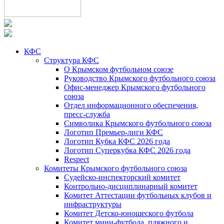
КФС
Структура КФС
О Крымском футбольном союзе
Руководство Крымского футбольного союза
Офис-менеджер Крымского футбольного
союза
Отдел информационного обеспечения,
пресс-служба
Символика Крымского футбольного союза
Логотип Премьер-лиги КФС
Логотип Кубка КФС 2026 года
Логотип Суперкубка КФС 2026 года
Respect
Комитеты Крымского футбольного союза
Судейско-инспекторский комитет
Контрольно-дисциплинарный комитет
Комитет Аттестации футбольных клубов и
инфраструктуры
Комитет Детско-юношеского футбола
Комитет мини-футбола, пляжного и