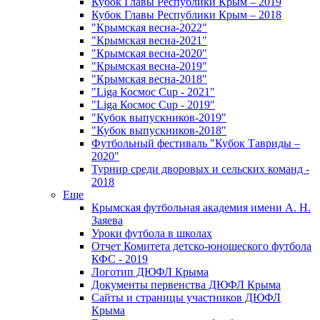
Кубок Главы Республики Крым – 2019
Кубок Главы Республики Крым – 2018
"Крымская весна-2022"
"Крымская весна-2021"
"Крымская весна-2020"
"Крымская весна-2019"
"Крымская весна-2018"
"Liga Космос Cup - 2021"
"Liga Космос Cup - 2019"
"Кубок выпускников-2019"
"Кубок выпускников-2018"
Футбольный фестиваль "Кубок Тавриды –
2020"
Турнир среди дворовых и сельских команд -
2018
Еще
Крымская футбольная академия имени А. Н.
Заяева
Уроки футбола в школах
Отчет Комитета детско-юношеского футбола
КФС - 2019
Логотип ДЮФЛ Крыма
Документы первенства ДЮФЛ Крыма
Сайты и страницы участников ДЮФЛ
Крыма