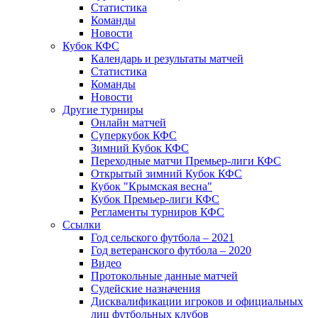
Статистика
Команды
Новости
Кубок КФС
Календарь и результаты матчей
Статистика
Команды
Новости
Другие турниры
Онлайн матчей
Суперкубок КФС
Зимний Кубок КФС
Переходные матчи Премьер-лиги КФС
Открытый зимний Кубок КФС
Кубок "Крымская весна"
Кубок Премьер-лиги КФС
Регламенты турниров КФС
Ссылки
Год сельского футбола – 2021
Год ветеранского футбола – 2020
Видео
Протокольные данные матчей
Судейские назначения
Дисквалификации игроков и официальных
лиц футбольных клубов