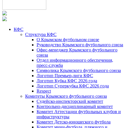
КФС
Структура КФС
О Крымском футбольном союзе
Руководство Крымского футбольного союза
Офис-менеджер Крымского футбольного
союза
Отдел информационного обеспечения,
пресс-служба
Символика Крымского футбольного союза
Логотип Премьер-лиги КФС
Логотип Кубка КФС 2026 года
Логотип Суперкубка КФС 2026 года
Respect
Комитеты Крымского футбольного союза
Судейско-инспекторский комитет
Контрольно-дисциплинарный комитет
Комитет Аттестации футбольных клубов и
инфраструктуры
Комитет Детско-юношеского футбола
Комитет мини-футбола, пляжного и