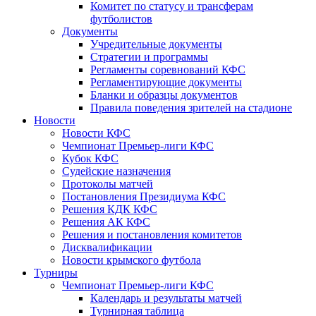
Комитет по статусу и трансферам
футболистов
Документы
Учредительные документы
Стратегии и программы
Регламенты соревнований КФС
Регламентирующие документы
Бланки и образцы документов
Правила поведения зрителей на стадионе
Новости
Новости КФС
Чемпионат Премьер-лиги КФС
Кубок КФС
Судейские назначения
Протоколы матчей
Постановления Президиума КФС
Решения КДК КФС
Решения АК КФС
Решения и постановления комитетов
Дисквалификации
Новости крымского футбола
Турниры
Чемпионат Премьер-лиги КФС
Календарь и результаты матчей
Турнирная таблица