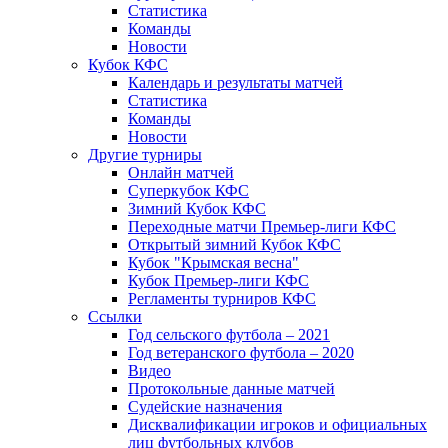
Статистика
Команды
Новости
Кубок КФС
Календарь и результаты матчей
Статистика
Команды
Новости
Другие турниры
Онлайн матчей
Суперкубок КФС
Зимний Кубок КФС
Переходные матчи Премьер-лиги КФС
Открытый зимний Кубок КФС
Кубок "Крымская весна"
Кубок Премьер-лиги КФС
Регламенты турниров КФС
Ссылки
Год сельского футбола – 2021
Год ветеранского футбола – 2020
Видео
Протокольные данные матчей
Судейские назначения
Дисквалификации игроков и официальных
лиц футбольных клубов