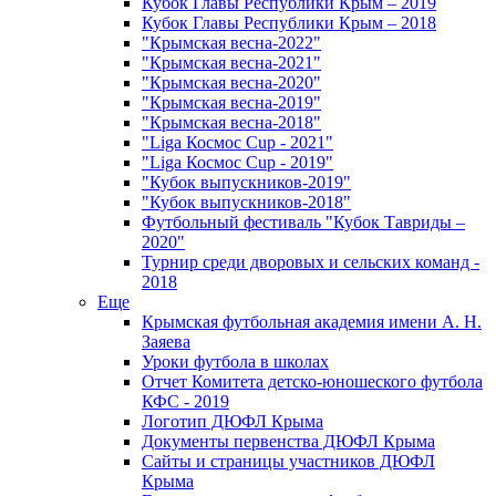
Кубок Главы Республики Крым – 2019
Кубок Главы Республики Крым – 2018
"Крымская весна-2022"
"Крымская весна-2021"
"Крымская весна-2020"
"Крымская весна-2019"
"Крымская весна-2018"
"Liga Космос Cup - 2021"
"Liga Космос Cup - 2019"
"Кубок выпускников-2019"
"Кубок выпускников-2018"
Футбольный фестиваль "Кубок Тавриды –
2020"
Турнир среди дворовых и сельских команд -
2018
Еще
Крымская футбольная академия имени А. Н.
Заяева
Уроки футбола в школах
Отчет Комитета детско-юношеского футбола
КФС - 2019
Логотип ДЮФЛ Крыма
Документы первенства ДЮФЛ Крыма
Сайты и страницы участников ДЮФЛ
Крыма