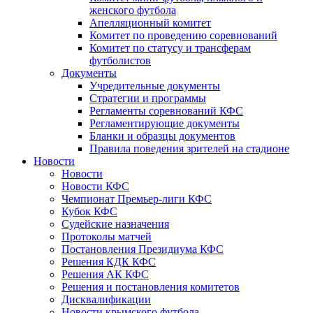
женского футбола
Апелляционный комитет
Комитет по проведению соревнований
Комитет по статусу и трансферам
футболистов
Документы
Учредительные документы
Стратегии и программы
Регламенты соревнований КФС
Регламентирующие документы
Бланки и образцы документов
Правила поведения зрителей на стадионе
Новости
Новости
Новости КФС
Чемпионат Премьер-лиги КФС
Кубок КФС
Судейские назначения
Протоколы матчей
Постановления Президиума КФС
Решения КДК КФС
Решения АК КФС
Решения и постановления комитетов
Дисквалификации
Новости крымского футбола