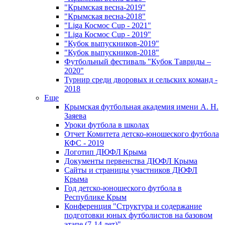
"Крымская весна-2019"
"Крымская весна-2018"
"Liga Космос Cup - 2021"
"Liga Космос Cup - 2019"
"Кубок выпускников-2019"
"Кубок выпускников-2018"
Футбольный фестиваль "Кубок Тавриды –
2020"
Турнир среди дворовых и сельских команд -
2018
Еще
Крымская футбольная академия имени А. Н.
Заяева
Уроки футбола в школах
Отчет Комитета детско-юношеского футбола
КФС - 2019
Логотип ДЮФЛ Крыма
Документы первенства ДЮФЛ Крыма
Сайты и страницы участников ДЮФЛ
Крыма
Год детско-юношеского футбола в
Республике Крым
Конференция "Структура и содержание
подготовки юных футболистов на базовом
этапе (7-14 лет)"