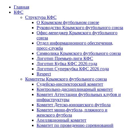
Главная
КФС
Структура КФС
О Крымском футбольном союзе
Руководство Крымского футбольного союза
Офис-менеджер Крымского футбольного
союза
Отдел информационного обеспечения,
пресс-служба
Символика Крымского футбольного союза
Логотип Премьер-лиги КФС
Логотип Кубка КФС 2026 года
Логотип Суперкубка КФС 2026 года
Respect
Комитеты Крымского футбольного союза
Судейско-инспекторский комитет
Контрольно-дисциплинарный комитет
Комитет Аттестации футбольных клубов и
инфраструктуры
Комитет Детско-юношеского футбола
Комитет мини-футбола, пляжного и
женского футбола
Апелляционный комитет
Комитет по проведению соревнований