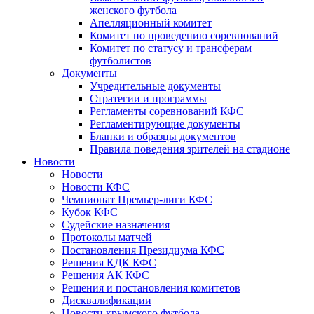
женского футбола
Апелляционный комитет
Комитет по проведению соревнований
Комитет по статусу и трансферам
футболистов
Документы
Учредительные документы
Стратегии и программы
Регламенты соревнований КФС
Регламентирующие документы
Бланки и образцы документов
Правила поведения зрителей на стадионе
Новости
Новости
Новости КФС
Чемпионат Премьер-лиги КФС
Кубок КФС
Судейские назначения
Протоколы матчей
Постановления Президиума КФС
Решения КДК КФС
Решения АК КФС
Решения и постановления комитетов
Дисквалификации
Новости крымского футбола