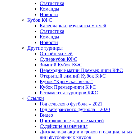
Статистика
Команды
Новости
Кубок КФС
Календарь и результаты матчей
Статистика
Команды
Новости
Другие турниры
Онлайн матчей
Суперкубок КФС
Зимний Кубок КФС
Переходные матчи Премьер-лиги КФС
Открытый зимний Кубок КФС
Кубок "Крымская весна"
Кубок Премьер-лиги КФС
Регламенты турниров КФС
Ссылки
Год сельского футбола – 2021
Год ветеранского футбола – 2020
Видео
Протокольные данные матчей
Судейские назначения
Дисквалификации игроков и официальных
лиц футбольных клубов