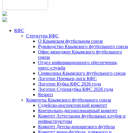
КФС
Структура КФС
О Крымском футбольном союзе
Руководство Крымского футбольного союза
Офис-менеджер Крымского футбольного
союза
Отдел информационного обеспечения,
пресс-служба
Символика Крымского футбольного союза
Логотип Премьер-лиги КФС
Логотип Кубка КФС 2026 года
Логотип Суперкубка КФС 2026 года
Respect
Комитеты Крымского футбольного союза
Судейско-инспекторский комитет
Контрольно-дисциплинарный комитет
Комитет Аттестации футбольных клубов и
инфраструктуры
Комитет Детско-юношеского футбола
Комитет мини-футбола, пляжного и