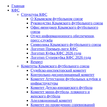
Главная
КФС
Структура КФС
О Крымском футбольном союзе
Руководство Крымского футбольного союза
Офис-менеджер Крымского футбольного
союза
Отдел информационного обеспечения,
пресс-служба
Символика Крымского футбольного союза
Логотип Премьер-лиги КФС
Логотип Кубка КФС 2026 года
Логотип Суперкубка КФС 2026 года
Respect
Комитеты Крымского футбольного союза
Судейско-инспекторский комитет
Контрольно-дисциплинарный комитет
Комитет Аттестации футбольных клубов и
инфраструктуры
Комитет Детско-юношеского футбола
Комитет мини-футбола, пляжного и
женского футбола
Апелляционный комитет
Комитет по проведению соревнований