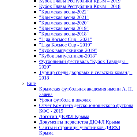
Кубок Главы Республики Крым – 2019
Кубок Главы Республики Крым – 2018
"Крымская весна-2022"
"Крымская весна-2021"
"Крымская весна-2020"
"Крымская весна-2019"
"Крымская весна-2018"
"Liga Космос Cup - 2021"
"Liga Космос Cup - 2019"
"Кубок выпускников-2019"
"Кубок выпускников-2018"
Футбольный фестиваль "Кубок Тавриды –
2020"
Турнир среди дворовых и сельских команд -
2018
Еще
Крымская футбольная академия имени А. Н.
Заяева
Уроки футбола в школах
Отчет Комитета детско-юношеского футбола
КФС - 2019
Логотип ДЮФЛ Крыма
Документы первенства ДЮФЛ Крыма
Сайты и страницы участников ДЮФЛ
Крыма