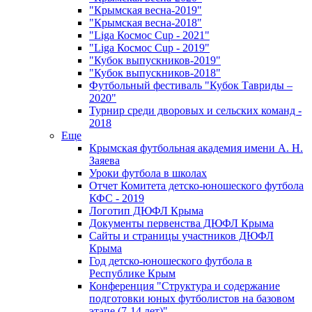
"Крымская весна-2019"
"Крымская весна-2018"
"Liga Космос Cup - 2021"
"Liga Космос Cup - 2019"
"Кубок выпускников-2019"
"Кубок выпускников-2018"
Футбольный фестиваль "Кубок Тавриды –
2020"
Турнир среди дворовых и сельских команд -
2018
Еще
Крымская футбольная академия имени А. Н.
Заяева
Уроки футбола в школах
Отчет Комитета детско-юношеского футбола
КФС - 2019
Логотип ДЮФЛ Крыма
Документы первенства ДЮФЛ Крыма
Сайты и страницы участников ДЮФЛ
Крыма
Год детско-юношеского футбола в
Республике Крым
Конференция "Структура и содержание
подготовки юных футболистов на базовом
этапе (7-14 лет)"