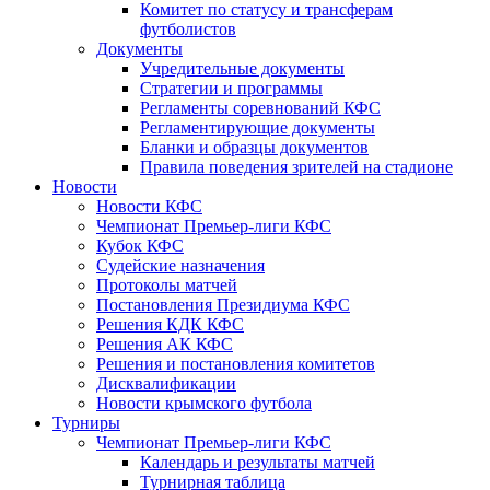
Комитет по статусу и трансферам
футболистов
Документы
Учредительные документы
Стратегии и программы
Регламенты соревнований КФС
Регламентирующие документы
Бланки и образцы документов
Правила поведения зрителей на стадионе
Новости
Новости КФС
Чемпионат Премьер-лиги КФС
Кубок КФС
Судейские назначения
Протоколы матчей
Постановления Президиума КФС
Решения КДК КФС
Решения АК КФС
Решения и постановления комитетов
Дисквалификации
Новости крымского футбола
Турниры
Чемпионат Премьер-лиги КФС
Календарь и результаты матчей
Турнирная таблица