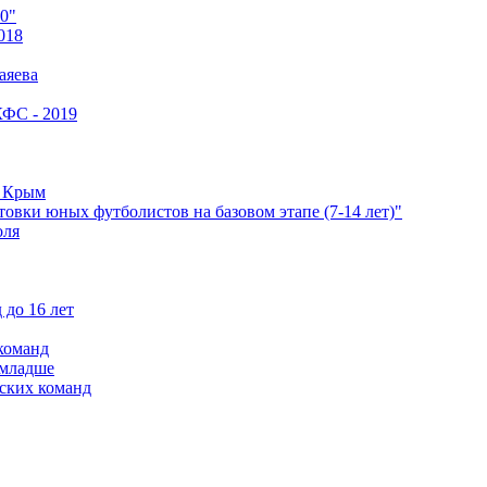
0"
018
аяева
КФС - 2019
е Крым
овки юных футболистов на базовом этапе (7-14 лет)"
оля
 до 16 лет
команд
 младше
ских команд