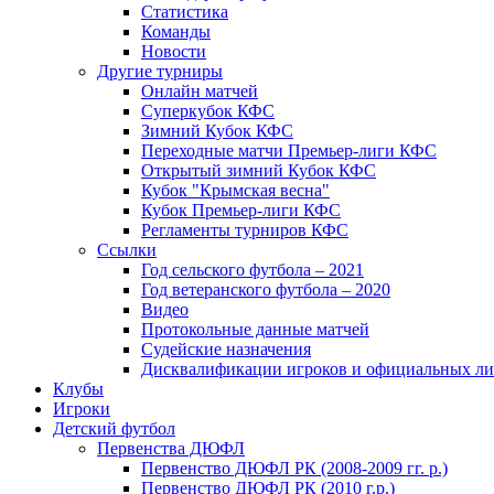
Статистика
Команды
Новости
Другие турниры
Онлайн матчей
Суперкубок КФС
Зимний Кубок КФС
Переходные матчи Премьер-лиги КФС
Открытый зимний Кубок КФС
Кубок "Крымская весна"
Кубок Премьер-лиги КФС
Регламенты турниров КФС
Ссылки
Год сельского футбола – 2021
Год ветеранского футбола – 2020
Видео
Протокольные данные матчей
Судейские назначения
Дисквалификации игроков и официальных ли
Клубы
Игроки
Детский футбол
Первенства ДЮФЛ
Первенство ДЮФЛ РК (2008-2009 гг. р.)
Первенство ДЮФЛ РК (2010 г.р.)