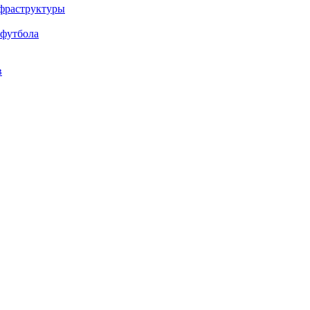
нфраструктуры
 футбола
в