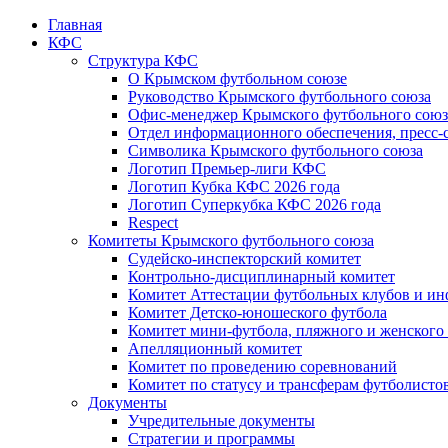
Главная
КФС
Структура КФС
О Крымском футбольном союзе
Руководство Крымского футбольного союза
Офис-менеджер Крымского футбольного союз
Отдел информационного обеспечения, пресс-
Символика Крымского футбольного союза
Логотип Премьер-лиги КФС
Логотип Кубка КФС 2026 года
Логотип Суперкубка КФС 2026 года
Respect
Комитеты Крымского футбольного союза
Судейско-инспекторский комитет
Контрольно-дисциплинарный комитет
Комитет Аттестации футбольных клубов и и
Комитет Детско-юношеского футбола
Комитет мини-футбола, пляжного и женского
Апелляционный комитет
Комитет по проведению соревнований
Комитет по статусу и трансферам футболисто
Документы
Учредительные документы
Стратегии и программы