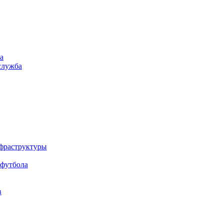
а
служба
нфраструктуры
 футбола
в