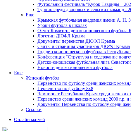
Футбольный фестиваль "Кубок Тавриды – 202
Турнир среди дворовых и сельских команд - 2
Еще
Крымская футбольная академия имени А. Н. З
Уроки футбола в школах
Отчет Комитета детско-юношеского футбола 
Логотип ДЮФЛ Крыма
Документы первенства ДЮФЛ Крыма
Сайты и страницы участников ДЮФЛ Крыма
Год детско-юношеского футбола в Республик
Конференция "Структура и содержание подгот
Детско-юношеская футбольная лига Севастоп
Новости детско-юношеского футбола
Еще
Женский футбол
Первенство по футболу среди женских команд
Первенство по футболу 8х8
Чемпионат Республики Крым среди женских 
Первенство среди женских команд 2000 г.р. и
Документы Первенства по футболу среди жен
Ссылки
Онлайн матчей