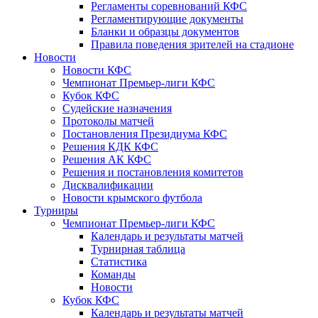
Регламенты соревнований КФС
Регламентирующие документы
Бланки и образцы документов
Правила поведения зрителей на стадионе
Новости
Новости КФС
Чемпионат Премьер-лиги КФС
Кубок КФС
Судейские назначения
Протоколы матчей
Постановления Президиума КФС
Решения КДК КФС
Решения АК КФС
Решения и постановления комитетов
Дисквалификации
Новости крымского футбола
Турниры
Чемпионат Премьер-лиги КФС
Календарь и результаты матчей
Турнирная таблица
Статистика
Команды
Новости
Кубок КФС
Календарь и результаты матчей