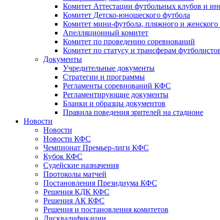
Комитет Аттестации футбольных клубов и и
Комитет Детско-юношеского футбола
Комитет мини-футбола, пляжного и женского
Апелляционный комитет
Комитет по проведению соревнований
Комитет по статусу и трансферам футболисто
Документы
Учредительные документы
Стратегии и программы
Регламенты соревнований КФС
Регламентирующие документы
Бланки и образцы документов
Правила поведения зрителей на стадионе
Новости
Новости
Новости КФС
Чемпионат Премьер-лиги КФС
Кубок КФС
Судейские назначения
Протоколы матчей
Постановления Президиума КФС
Решения КДК КФС
Решения АК КФС
Решения и постановления комитетов
Дисквалификации