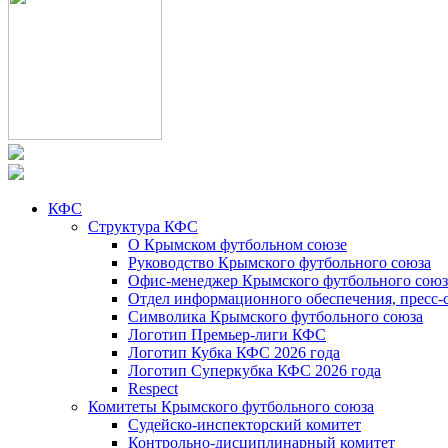
КФС
Структура КФС
О Крымском футбольном союзе
Руководство Крымского футбольного союза
Офис-менеджер Крымского футбольного союз
Отдел информационного обеспечения, пресс-
Символика Крымского футбольного союза
Логотип Премьер-лиги КФС
Логотип Кубка КФС 2026 года
Логотип Суперкубка КФС 2026 года
Respect
Комитеты Крымского футбольного союза
Судейско-инспекторский комитет
Контрольно-дисциплинарный комитет