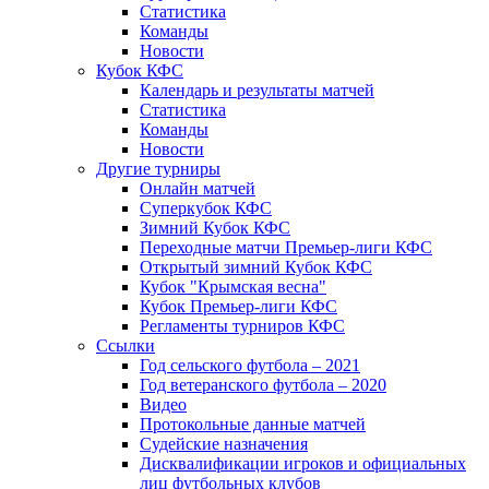
Статистика
Команды
Новости
Кубок КФС
Календарь и результаты матчей
Статистика
Команды
Новости
Другие турниры
Онлайн матчей
Суперкубок КФС
Зимний Кубок КФС
Переходные матчи Премьер-лиги КФС
Открытый зимний Кубок КФС
Кубок "Крымская весна"
Кубок Премьер-лиги КФС
Регламенты турниров КФС
Ссылки
Год сельского футбола – 2021
Год ветеранского футбола – 2020
Видео
Протокольные данные матчей
Судейские назначения
Дисквалификации игроков и официальных
лиц футбольных клубов