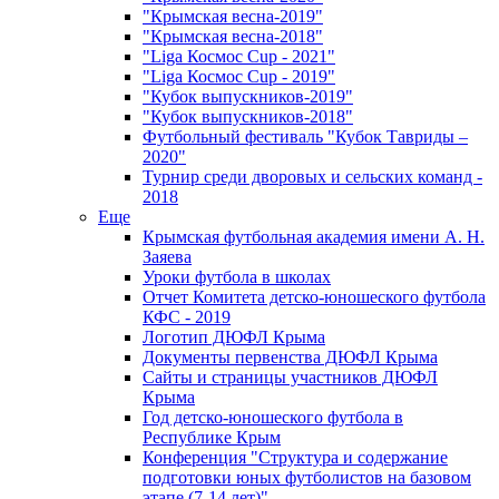
"Крымская весна-2019"
"Крымская весна-2018"
"Liga Космос Cup - 2021"
"Liga Космос Cup - 2019"
"Кубок выпускников-2019"
"Кубок выпускников-2018"
Футбольный фестиваль "Кубок Тавриды –
2020"
Турнир среди дворовых и сельских команд -
2018
Еще
Крымская футбольная академия имени А. Н.
Заяева
Уроки футбола в школах
Отчет Комитета детско-юношеского футбола
КФС - 2019
Логотип ДЮФЛ Крыма
Документы первенства ДЮФЛ Крыма
Сайты и страницы участников ДЮФЛ
Крыма
Год детско-юношеского футбола в
Республике Крым
Конференция "Структура и содержание
подготовки юных футболистов на базовом
этапе (7-14 лет)"