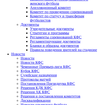
женского футбола
Апелляционный комитет
Комитет по проведению соревнований
Комитет по статусу и трансферам
футболистов
Документы
Учредительные документы
Стратегии и программы
Регламенты соревнований КФС
Регламентирующие документы
Бланки и образцы документов
Правила поведения зрителей на стадионе
Новости
Новости
Новости КФС
Чемпионат Премьер-лиги КФС
Кубок КФС
Судейские назначения
Протоколы матчей
Постановления Президиума КФС
Решения КДК КФС
Решения АК КФС
Решения и постановления комитетов
Дисквалификации
Новости крымского футбола