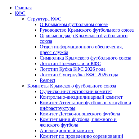
Главная
КФС
Структура КФС
О Крымском футбольном союзе
Руководство Крымского футбольного союза
Офис-менеджер Крымского футбольного
союза
Отдел информационного обеспечения,
пресс-служба
Символика Крымского футбольного союза
Логотип Премьер-лиги КФС
Логотип Кубка КФС 2026 года
Логотип Суперкубка КФС 2026 года
Respect
Комитеты Крымского футбольного союза
Судейско-инспекторский комитет
Контрольно-дисциплинарный комитет
Комитет Аттестации футбольных клубов и
инфраструктуры
Комитет Детско-юношеского футбола
Комитет мини-футбола, пляжного и
женского футбола
Апелляционный комитет
Комитет по проведению соревнований