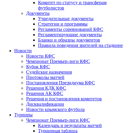
Комитет по статусу и трансферам
футболистов
Документы
Учредительные документы
Стратегии и программы
Регламенты соревнований КФС
Регламентирующие документы
Бланки и образцы документов
Правила поведения зрителей на стадионе
Новости
Новости КФС
Чемпионат Премьер-лиги КФС
Кубок КФС
Судейские назначения
Протоколы матчей
Постановления Президиума КФС
Решения КДК КФС
Решения АК КФС
Решения и постановления комитетов
Дисквалификации
Новости крымского футбола
Турниры
Чемпионат Премьер-лиги КФС
Календарь и результаты матчей
Турнирная таблица