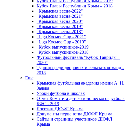
Кубок Главы Республики Крым – 2019
Кубок Главы Республики Крым – 2018
"Крымская весна-2022"
"Крымская весна-2021"
"Крымская весна-2020"
"Крымская весна-2019"
"Крымская весна-2018"
"Liga Космос Cup - 2021"
"Liga Космос Cup - 2019"
"Кубок выпускников-2019"
"Кубок выпускников-2018"
Футбольный фестиваль "Кубок Тавриды –
2020"
Турнир среди дворовых и сельских команд -
2018
Еще
Крымская футбольная академия имени А. Н.
Заяева
Уроки футбола в школах
Отчет Комитета детско-юношеского футбола
КФС - 2019
Логотип ДЮФЛ Крыма
Документы первенства ДЮФЛ Крыма
Сайты и страницы участников ДЮФЛ
Крыма