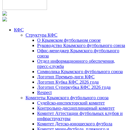
КФС
Структура КФС
О Крымском футбольном союзе
Руководство Крымского футбольного союза
Офис-менеджер Крымского футбольного
союза
Отдел информационного обеспечения,
пресс-служба
Символика Крымского футбольного союза
Логотип Премьер-лиги КФС
Логотип Кубка КФС 2026 года
Логотип Суперкубка КФС 2026 года
Respect
Комитеты Крымского футбольного союза
Судейско-инспекторский комитет
Контрольно-дисциплинарный комитет
Комитет Аттестации футбольных клубов и
инфраструктуры
Комитет Детско-юношеского футбола
Комитет мини-футбола, пляжного и