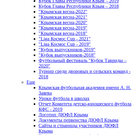
Кубок Главы Республики Крым – 2019
Кубок Главы Республики Крым – 2018
"Крымская весна-2022"
"Крымская весна-2021"
"Крымская весна-2020"
"Крымская весна-2019"
"Крымская весна-2018"
"Liga Космос Cup - 2021"
"Liga Космос Cup - 2019"
"Кубок выпускников-2019"
"Кубок выпускников-2018"
Футбольный фестиваль "Кубок Тавриды –
2020"
Турнир среди дворовых и сельских команд -
2018
Еще
Крымская футбольная академия имени А. Н.
Заяева
Уроки футбола в школах
Отчет Комитета детско-юношеского футбола
КФС - 2019
Логотип ДЮФЛ Крыма
Документы первенства ДЮФЛ Крыма
Сайты и страницы участников ДЮФЛ
Крыма