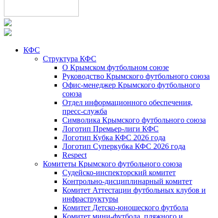
КФС
Структура КФС
О Крымском футбольном союзе
Руководство Крымского футбольного союза
Офис-менеджер Крымского футбольного
союза
Отдел информационного обеспечения,
пресс-служба
Символика Крымского футбольного союза
Логотип Премьер-лиги КФС
Логотип Кубка КФС 2026 года
Логотип Суперкубка КФС 2026 года
Respect
Комитеты Крымского футбольного союза
Судейско-инспекторский комитет
Контрольно-дисциплинарный комитет
Комитет Аттестации футбольных клубов и
инфраструктуры
Комитет Детско-юношеского футбола
Комитет мини-футбола, пляжного и