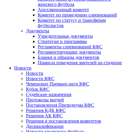
женского футбола
Апелляционный комитет
Комитет по проведению соревнований
Комитет по статусу и трансферам
футболистов
Документы
Учредительные документы
Стратегии и программы
Регламенты соревнований КФС
Регламентирующие документы
Бланки и образцы документов
Правила поведения зрителей на стадионе
Новости
Новости
Новости КФС
Чемпионат Премьер-лиги КФС
Кубок КФС
Судейские назначения
Протоколы матчей
Постановления Президиума КФС
Решения КДК КФС
Решения АК КФС
Решения и постановления комитетов
Дисквалификации
Новости крымского футбола