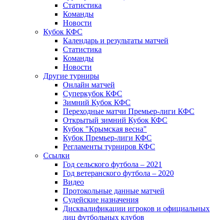
Статистика
Команды
Новости
Кубок КФС
Календарь и результаты матчей
Статистика
Команды
Новости
Другие турниры
Онлайн матчей
Суперкубок КФС
Зимний Кубок КФС
Переходные матчи Премьер-лиги КФС
Открытый зимний Кубок КФС
Кубок "Крымская весна"
Кубок Премьер-лиги КФС
Регламенты турниров КФС
Ссылки
Год сельского футбола – 2021
Год ветеранского футбола – 2020
Видео
Протокольные данные матчей
Судейские назначения
Дисквалификации игроков и официальных
лиц футбольных клубов