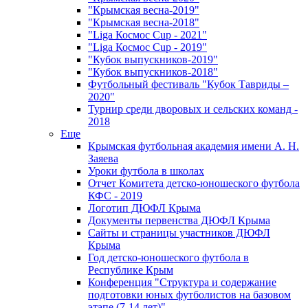
"Крымская весна-2019"
"Крымская весна-2018"
"Liga Космос Cup - 2021"
"Liga Космос Cup - 2019"
"Кубок выпускников-2019"
"Кубок выпускников-2018"
Футбольный фестиваль "Кубок Тавриды –
2020"
Турнир среди дворовых и сельских команд -
2018
Еще
Крымская футбольная академия имени А. Н.
Заяева
Уроки футбола в школах
Отчет Комитета детско-юношеского футбола
КФС - 2019
Логотип ДЮФЛ Крыма
Документы первенства ДЮФЛ Крыма
Сайты и страницы участников ДЮФЛ
Крыма
Год детско-юношеского футбола в
Республике Крым
Конференция "Структура и содержание
подготовки юных футболистов на базовом
этапе (7-14 лет)"