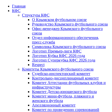
Главная
КФС
Структура КФС
О Крымском футбольном союзе
Руководство Крымского футбольного союза
Офис-менеджер Крымского футбольного
союза
Отдел информационного обеспечения,
пресс-служба
Символика Крымского футбольного союза
Логотип Премьер-лиги КФС
Логотип Кубка КФС 2026 года
Логотип Суперкубка КФС 2026 года
Respect
Комитеты Крымского футбольного союза
Судейско-инспекторский комитет
Контрольно-дисциплинарный комитет
Комитет Аттестации футбольных клубов и
инфраструктуры
Комитет Детско-юношеского футбола
Комитет мини-футбола, пляжного и
женского футбола
Апелляционный комитет
Комитет по проведению соревнований