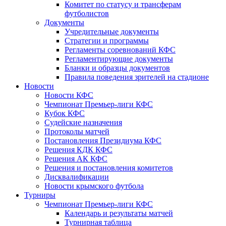
Комитет по статусу и трансферам
футболистов
Документы
Учредительные документы
Стратегии и программы
Регламенты соревнований КФС
Регламентирующие документы
Бланки и образцы документов
Правила поведения зрителей на стадионе
Новости
Новости КФС
Чемпионат Премьер-лиги КФС
Кубок КФС
Судейские назначения
Протоколы матчей
Постановления Президиума КФС
Решения КДК КФС
Решения АК КФС
Решения и постановления комитетов
Дисквалификации
Новости крымского футбола
Турниры
Чемпионат Премьер-лиги КФС
Календарь и результаты матчей
Турнирная таблица