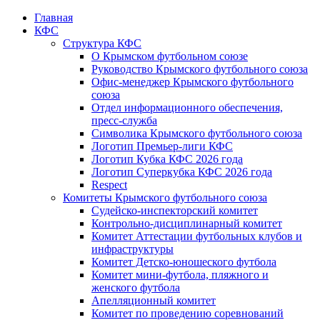
Главная
КФС
Структура КФС
О Крымском футбольном союзе
Руководство Крымского футбольного союза
Офис-менеджер Крымского футбольного
союза
Отдел информационного обеспечения,
пресс-служба
Символика Крымского футбольного союза
Логотип Премьер-лиги КФС
Логотип Кубка КФС 2026 года
Логотип Суперкубка КФС 2026 года
Respect
Комитеты Крымского футбольного союза
Судейско-инспекторский комитет
Контрольно-дисциплинарный комитет
Комитет Аттестации футбольных клубов и
инфраструктуры
Комитет Детско-юношеского футбола
Комитет мини-футбола, пляжного и
женского футбола
Апелляционный комитет
Комитет по проведению соревнований