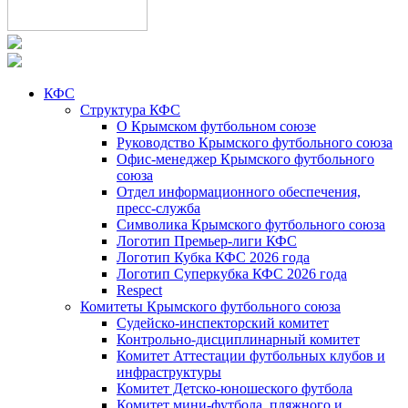
КФС
Структура КФС
О Крымском футбольном союзе
Руководство Крымского футбольного союза
Офис-менеджер Крымского футбольного
союза
Отдел информационного обеспечения,
пресс-служба
Символика Крымского футбольного союза
Логотип Премьер-лиги КФС
Логотип Кубка КФС 2026 года
Логотип Суперкубка КФС 2026 года
Respect
Комитеты Крымского футбольного союза
Судейско-инспекторский комитет
Контрольно-дисциплинарный комитет
Комитет Аттестации футбольных клубов и
инфраструктуры
Комитет Детско-юношеского футбола
Комитет мини-футбола, пляжного и