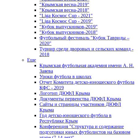
"Крымская весна-2019"
"Крымская весна-2018"
"Liga Космос Cup - 2021"
"Liga Космос Cup - 2019"
"Кубок выпускников-2019"
"Кубок выпускников-2018"
Футбольный фестиваль "Кубок Тавриды –
2020"
Турнир среди дворовых и сельских команд -
2018
Еще
Крымская футбольная академия имени А. Н.
Заяева
Уроки футбола в школах
Отчет Комитета детско-юношеского футбола
КФС - 2019
Логотип ДЮФЛ Крыма
Документы первенства ДЮФЛ Крыма
Сайты и страницы участников ДЮФЛ
Крыма
Год детско-юношеского футбола в
Республике Крым
Конференция "Структура и содержание
подготовки юных футболистов на базовом
этапе (7-14 лет)"