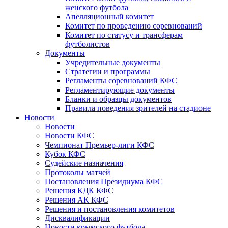
женского футбола
Апелляционный комитет
Комитет по проведению соревнований
Комитет по статусу и трансферам
футболистов
Документы
Учредительные документы
Стратегии и программы
Регламенты соревнований КФС
Регламентирующие документы
Бланки и образцы документов
Правила поведения зрителей на стадионе
Новости
Новости
Новости КФС
Чемпионат Премьер-лиги КФС
Кубок КФС
Судейские назначения
Протоколы матчей
Постановления Президиума КФС
Решения КДК КФС
Решения АК КФС
Решения и постановления комитетов
Дисквалификации
Новости крымского футбола