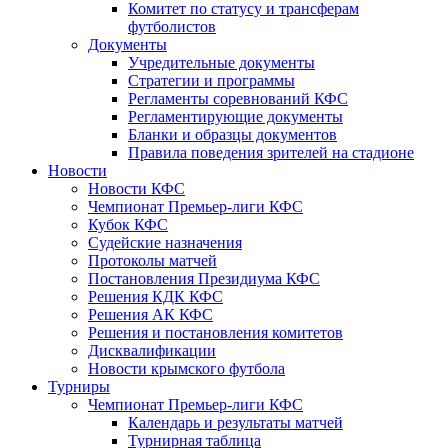
Комитет по статусу и трансферам
футболистов
Документы
Учредительные документы
Стратегии и программы
Регламенты соревнований КФС
Регламентирующие документы
Бланки и образцы документов
Правила поведения зрителей на стадионе
Новости
Новости КФС
Чемпионат Премьер-лиги КФС
Кубок КФС
Судейские назначения
Протоколы матчей
Постановления Президиума КФС
Решения КДК КФС
Решения АК КФС
Решения и постановления комитетов
Дисквалификации
Новости крымского футбола
Турниры
Чемпионат Премьер-лиги КФС
Календарь и результаты матчей
Турнирная таблица