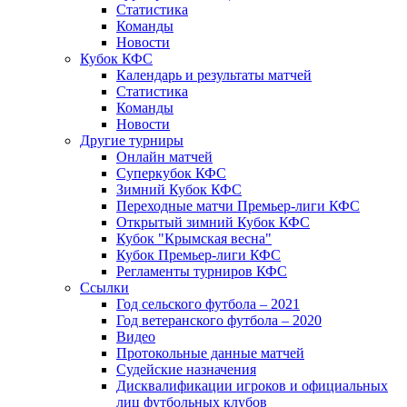
Статистика
Команды
Новости
Кубок КФС
Календарь и результаты матчей
Статистика
Команды
Новости
Другие турниры
Онлайн матчей
Суперкубок КФС
Зимний Кубок КФС
Переходные матчи Премьер-лиги КФС
Открытый зимний Кубок КФС
Кубок "Крымская весна"
Кубок Премьер-лиги КФС
Регламенты турниров КФС
Ссылки
Год сельского футбола – 2021
Год ветеранского футбола – 2020
Видео
Протокольные данные матчей
Судейские назначения
Дисквалификации игроков и официальных
лиц футбольных клубов