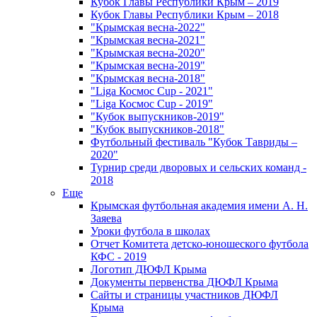
Кубок Главы Республики Крым – 2019
Кубок Главы Республики Крым – 2018
"Крымская весна-2022"
"Крымская весна-2021"
"Крымская весна-2020"
"Крымская весна-2019"
"Крымская весна-2018"
"Liga Космос Cup - 2021"
"Liga Космос Cup - 2019"
"Кубок выпускников-2019"
"Кубок выпускников-2018"
Футбольный фестиваль "Кубок Тавриды –
2020"
Турнир среди дворовых и сельских команд -
2018
Еще
Крымская футбольная академия имени А. Н.
Заяева
Уроки футбола в школах
Отчет Комитета детско-юношеского футбола
КФС - 2019
Логотип ДЮФЛ Крыма
Документы первенства ДЮФЛ Крыма
Сайты и страницы участников ДЮФЛ
Крыма