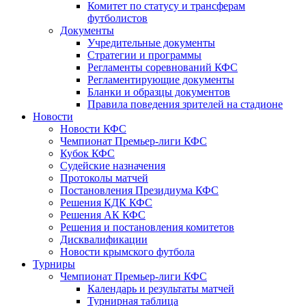
Комитет по статусу и трансферам
футболистов
Документы
Учредительные документы
Стратегии и программы
Регламенты соревнований КФС
Регламентирующие документы
Бланки и образцы документов
Правила поведения зрителей на стадионе
Новости
Новости КФС
Чемпионат Премьер-лиги КФС
Кубок КФС
Судейские назначения
Протоколы матчей
Постановления Президиума КФС
Решения КДК КФС
Решения АК КФС
Решения и постановления комитетов
Дисквалификации
Новости крымского футбола
Турниры
Чемпионат Премьер-лиги КФС
Календарь и результаты матчей
Турнирная таблица