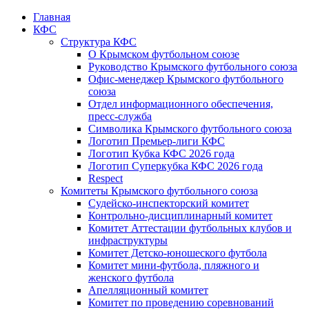
Главная
КФС
Структура КФС
О Крымском футбольном союзе
Руководство Крымского футбольного союза
Офис-менеджер Крымского футбольного
союза
Отдел информационного обеспечения,
пресс-служба
Символика Крымского футбольного союза
Логотип Премьер-лиги КФС
Логотип Кубка КФС 2026 года
Логотип Суперкубка КФС 2026 года
Respect
Комитеты Крымского футбольного союза
Судейско-инспекторский комитет
Контрольно-дисциплинарный комитет
Комитет Аттестации футбольных клубов и
инфраструктуры
Комитет Детско-юношеского футбола
Комитет мини-футбола, пляжного и
женского футбола
Апелляционный комитет
Комитет по проведению соревнований