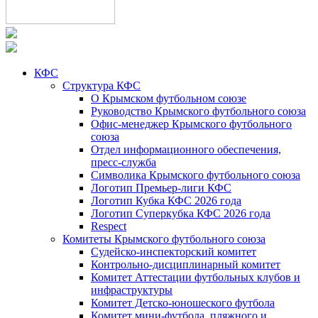
КФС
Структура КФС
О Крымском футбольном союзе
Руководство Крымского футбольного союза
Офис-менеджер Крымского футбольного
союза
Отдел информационного обеспечения,
пресс-служба
Символика Крымского футбольного союза
Логотип Премьер-лиги КФС
Логотип Кубка КФС 2026 года
Логотип Суперкубка КФС 2026 года
Respect
Комитеты Крымского футбольного союза
Судейско-инспекторский комитет
Контрольно-дисциплинарный комитет
Комитет Аттестации футбольных клубов и
инфраструктуры
Комитет Детско-юношеского футбола
Комитет мини-футбола, пляжного и