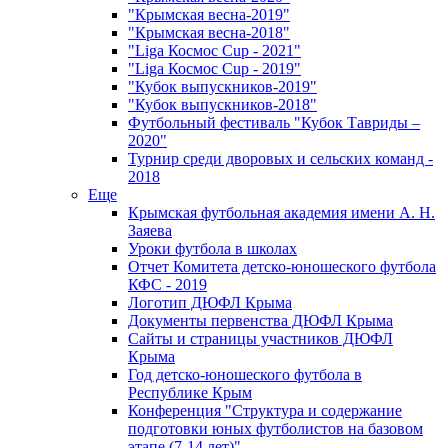
"Крымская весна-2019"
"Крымская весна-2018"
"Liga Космос Cup - 2021"
"Liga Космос Cup - 2019"
"Кубок выпускников-2019"
"Кубок выпускников-2018"
Футбольный фестиваль "Кубок Тавриды –
2020"
Турнир среди дворовых и сельских команд -
2018
Еще
Крымская футбольная академия имени А. Н.
Заяева
Уроки футбола в школах
Отчет Комитета детско-юношеского футбола
КФС - 2019
Логотип ДЮФЛ Крыма
Документы первенства ДЮФЛ Крыма
Сайты и страницы участников ДЮФЛ
Крыма
Год детско-юношеского футбола в
Республике Крым
Конференция "Структура и содержание
подготовки юных футболистов на базовом
этапе (7-14 лет)"