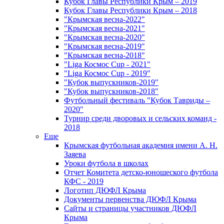
Кубок Главы Республики Крым – 2019
Кубок Главы Республики Крым – 2018
"Крымская весна-2022"
"Крымская весна-2021"
"Крымская весна-2020"
"Крымская весна-2019"
"Крымская весна-2018"
"Liga Космос Cup - 2021"
"Liga Космос Cup - 2019"
"Кубок выпускников-2019"
"Кубок выпускников-2018"
Футбольный фестиваль "Кубок Тавриды –
2020"
Турнир среди дворовых и сельских команд -
2018
Еще
Крымская футбольная академия имени А. Н.
Заяева
Уроки футбола в школах
Отчет Комитета детско-юношеского футбола
КФС - 2019
Логотип ДЮФЛ Крыма
Документы первенства ДЮФЛ Крыма
Сайты и страницы участников ДЮФЛ
Крыма