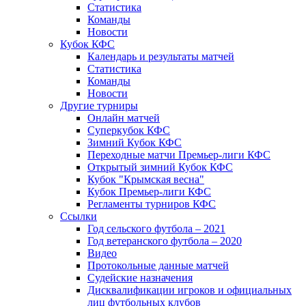
Статистика
Команды
Новости
Кубок КФС
Календарь и результаты матчей
Статистика
Команды
Новости
Другие турниры
Онлайн матчей
Суперкубок КФС
Зимний Кубок КФС
Переходные матчи Премьер-лиги КФС
Открытый зимний Кубок КФС
Кубок "Крымская весна"
Кубок Премьер-лиги КФС
Регламенты турниров КФС
Ссылки
Год сельского футбола – 2021
Год ветеранского футбола – 2020
Видео
Протокольные данные матчей
Судейские назначения
Дисквалификации игроков и официальных
лиц футбольных клубов