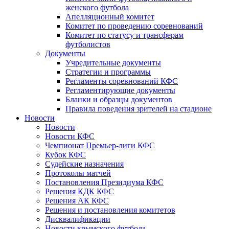
женского футбола
Апелляционный комитет
Комитет по проведению соревнований
Комитет по статусу и трансферам
футболистов
Документы
Учредительные документы
Стратегии и программы
Регламенты соревнований КФС
Регламентирующие документы
Бланки и образцы документов
Правила поведения зрителей на стадионе
Новости
Новости
Новости КФС
Чемпионат Премьер-лиги КФС
Кубок КФС
Судейские назначения
Протоколы матчей
Постановления Президиума КФС
Решения КДК КФС
Решения АК КФС
Решения и постановления комитетов
Дисквалификации
Новости крымского футбола