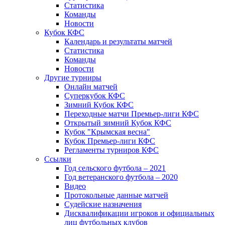
Статистика
Команды
Новости
Кубок КФС
Календарь и результаты матчей
Статистика
Команды
Новости
Другие турниры
Онлайн матчей
Суперкубок КФС
Зимний Кубок КФС
Переходные матчи Премьер-лиги КФС
Открытый зимний Кубок КФС
Кубок "Крымская весна"
Кубок Премьер-лиги КФС
Регламенты турниров КФС
Ссылки
Год сельского футбола – 2021
Год ветеранского футбола – 2020
Видео
Протокольные данные матчей
Судейские назначения
Дисквалификации игроков и официальных
лиц футбольных клубов