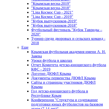
"Крымская весна-2019"
"Крымская весна-2018"
"Liga Космос Cup - 2021"
"Liga Космос Cup - 2019"
"Кубок выпускников-2019"
"Кубок выпускников-2018"
Футбольный фестиваль "Кубок Тавриды –
2020"
Турнир среди дворовых и сельских команд -
2018
Еще
Крымская футбольная академия имени А. Н.
Заяева
Уроки футбола в школах
Отчет Комитета детско-юношеского футбола
КФС - 2019
Логотип ДЮФЛ Крыма
Документы первенства ДЮФЛ Крыма
Сайты и страницы участников ДЮФЛ
Крыма
Год детско-юношеского футбола в
Республике Крым
Конференция "Структура и содержание
подготовки юных футболистов на базовом
этапе (7-14 лет)"