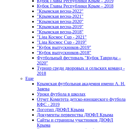
Кубок Главы Республики Крым – 2019
Кубок Главы Республики Крым – 2018
"Крымская весна-2022"
"Крымская весна-2021"
"Крымская весна-2020"
"Крымская весна-2019"
"Крымская весна-2018"
"Liga Космос Cup - 2021"
"Liga Космос Cup - 2019"
"Кубок выпускников-2019"
"Кубок выпускников-2018"
Футбольный фестиваль "Кубок Тавриды –
2020"
Турнир среди дворовых и сельских команд -
2018
Еще
Крымская футбольная академия имени А. Н.
Заяева
Уроки футбола в школах
Отчет Комитета детско-юношеского футбола
КФС - 2019
Логотип ДЮФЛ Крыма
Документы первенства ДЮФЛ Крыма
Сайты и страницы участников ДЮФЛ
Крыма