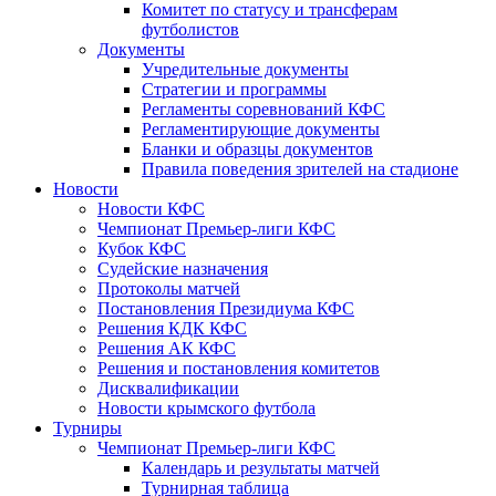
Комитет по статусу и трансферам
футболистов
Документы
Учредительные документы
Стратегии и программы
Регламенты соревнований КФС
Регламентирующие документы
Бланки и образцы документов
Правила поведения зрителей на стадионе
Новости
Новости КФС
Чемпионат Премьер-лиги КФС
Кубок КФС
Судейские назначения
Протоколы матчей
Постановления Президиума КФС
Решения КДК КФС
Решения АК КФС
Решения и постановления комитетов
Дисквалификации
Новости крымского футбола
Турниры
Чемпионат Премьер-лиги КФС
Календарь и результаты матчей
Турнирная таблица