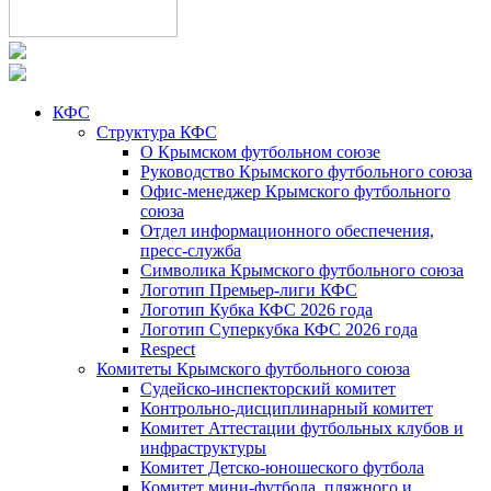
КФС
Структура КФС
О Крымском футбольном союзе
Руководство Крымского футбольного союза
Офис-менеджер Крымского футбольного
союза
Отдел информационного обеспечения,
пресс-служба
Символика Крымского футбольного союза
Логотип Премьер-лиги КФС
Логотип Кубка КФС 2026 года
Логотип Суперкубка КФС 2026 года
Respect
Комитеты Крымского футбольного союза
Судейско-инспекторский комитет
Контрольно-дисциплинарный комитет
Комитет Аттестации футбольных клубов и
инфраструктуры
Комитет Детско-юношеского футбола
Комитет мини-футбола, пляжного и