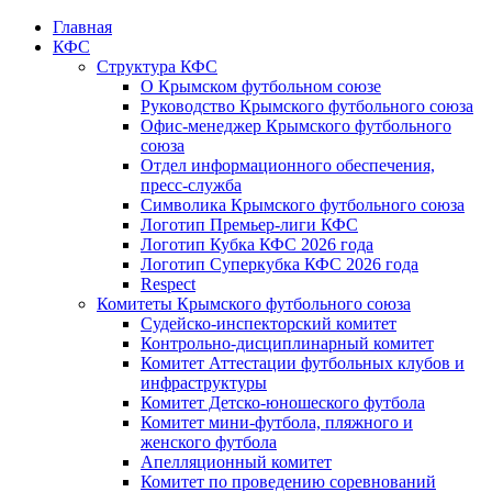
Главная
КФС
Структура КФС
О Крымском футбольном союзе
Руководство Крымского футбольного союза
Офис-менеджер Крымского футбольного
союза
Отдел информационного обеспечения,
пресс-служба
Символика Крымского футбольного союза
Логотип Премьер-лиги КФС
Логотип Кубка КФС 2026 года
Логотип Суперкубка КФС 2026 года
Respect
Комитеты Крымского футбольного союза
Судейско-инспекторский комитет
Контрольно-дисциплинарный комитет
Комитет Аттестации футбольных клубов и
инфраструктуры
Комитет Детско-юношеского футбола
Комитет мини-футбола, пляжного и
женского футбола
Апелляционный комитет
Комитет по проведению соревнований