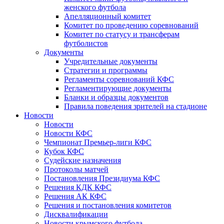
женского футбола
Апелляционный комитет
Комитет по проведению соревнований
Комитет по статусу и трансферам
футболистов
Документы
Учредительные документы
Стратегии и программы
Регламенты соревнований КФС
Регламентирующие документы
Бланки и образцы документов
Правила поведения зрителей на стадионе
Новости
Новости
Новости КФС
Чемпионат Премьер-лиги КФС
Кубок КФС
Судейские назначения
Протоколы матчей
Постановления Президиума КФС
Решения КДК КФС
Решения АК КФС
Решения и постановления комитетов
Дисквалификации
Новости крымского футбола