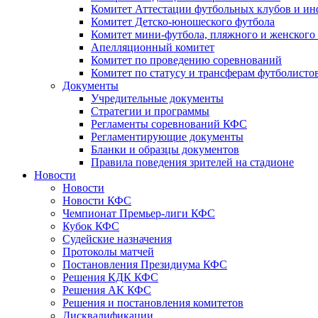
Комитет Аттестации футбольных клубов и и
Комитет Детско-юношеского футбола
Комитет мини-футбола, пляжного и женского
Апелляционный комитет
Комитет по проведению соревнований
Комитет по статусу и трансферам футболисто
Документы
Учредительные документы
Стратегии и программы
Регламенты соревнований КФС
Регламентирующие документы
Бланки и образцы документов
Правила поведения зрителей на стадионе
Новости
Новости
Новости КФС
Чемпионат Премьер-лиги КФС
Кубок КФС
Судейские назначения
Протоколы матчей
Постановления Президиума КФС
Решения КДК КФС
Решения АК КФС
Решения и постановления комитетов
Дисквалификации