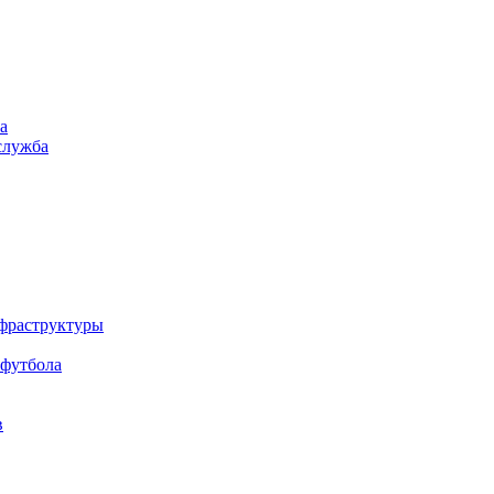
а
служба
нфраструктуры
 футбола
в