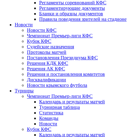
Регламенты соревнований КФС
Регламентирующие документы
Бланки и образцы документов
Правила поведения зрителей на стадионе
Новости
Новости КФС
Чемпионат Премьер-лиги КФС
Кубок КФС
Судейские назначения
Протоколы матчей
Постановления Президиума КФС
Решения КДК КФС
Решения АК КФС
Решения и постановления комитетов
Дисквалификации
Новости крымского футбола
Турниры
Чемпионат Премьер-лиги КФС
Календарь и результаты матчей
Турнирная таблица
Статистика
Команды
Новости
Кубок КФС
Календарь и результаты матчей