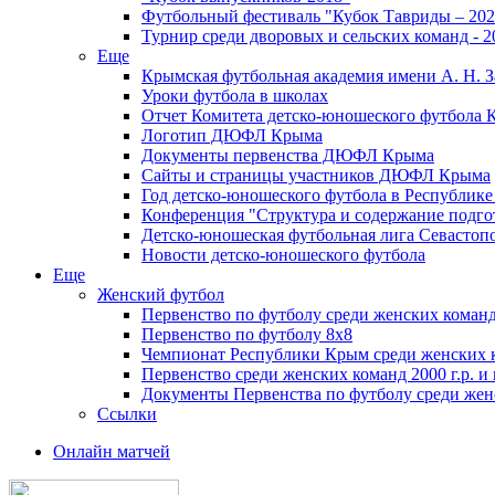
Футбольный фестиваль "Кубок Тавриды – 202
Турнир среди дворовых и сельских команд - 2
Еще
Крымская футбольная академия имени А. Н. З
Уроки футбола в школах
Отчет Комитета детско-юношеского футбола 
Логотип ДЮФЛ Крыма
Документы первенства ДЮФЛ Крыма
Сайты и страницы участников ДЮФЛ Крыма
Год детско-юношеского футбола в Республик
Конференция "Структура и содержание подгот
Детско-юношеская футбольная лига Севастоп
Новости детско-юношеского футбола
Еще
Женский футбол
Первенство по футболу среди женских команд
Первенство по футболу 8х8
Чемпионат Республики Крым среди женских 
Первенство среди женских команд 2000 г.р. и
Документы Первенства по футболу среди жен
Ссылки
Онлайн матчей