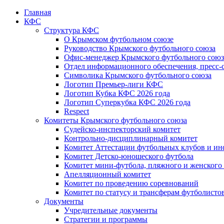
Главная
КФС
Структура КФС
О Крымском футбольном союзе
Руководство Крымского футбольного союза
Офис-менеджер Крымского футбольного союз
Отдел информационного обеспечения, пресс-
Символика Крымского футбольного союза
Логотип Премьер-лиги КФС
Логотип Кубка КФС 2026 года
Логотип Суперкубка КФС 2026 года
Respect
Комитеты Крымского футбольного союза
Судейско-инспекторский комитет
Контрольно-дисциплинарный комитет
Комитет Аттестации футбольных клубов и и
Комитет Детско-юношеского футбола
Комитет мини-футбола, пляжного и женского
Апелляционный комитет
Комитет по проведению соревнований
Комитет по статусу и трансферам футболисто
Документы
Учредительные документы
Стратегии и программы