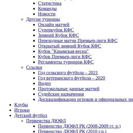
Статистика
Команды
Новости
Другие турниры
Онлайн матчей
Суперкубок КФС
Зимний Кубок КФС
Переходные матчи Премьер-лиги КФС
Открытый зимний Кубок КФС
Кубок "Крымская весна"
Кубок Премьер-лиги КФС
Регламенты турниров КФС
Ссылки
Год сельского футбола – 2021
Год ветеранского футбола – 2020
Видео
Протокольные данные матчей
Судейские назначения
Дисквалификации игроков и официальных ли
Клубы
Игроки
Детский футбол
Первенства ДЮФЛ
Первенство ДЮФЛ РК (2008-2009 гг. р.)
Первенство ДЮФЛ РК (2010 г.р.)