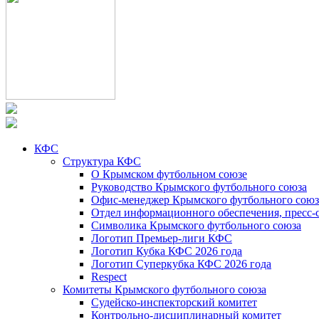
КФС
Структура КФС
О Крымском футбольном союзе
Руководство Крымского футбольного союза
Офис-менеджер Крымского футбольного союз
Отдел информационного обеспечения, пресс-
Символика Крымского футбольного союза
Логотип Премьер-лиги КФС
Логотип Кубка КФС 2026 года
Логотип Суперкубка КФС 2026 года
Respect
Комитеты Крымского футбольного союза
Судейско-инспекторский комитет
Контрольно-дисциплинарный комитет