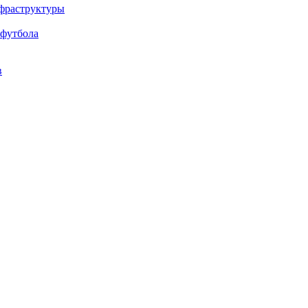
нфраструктуры
 футбола
в