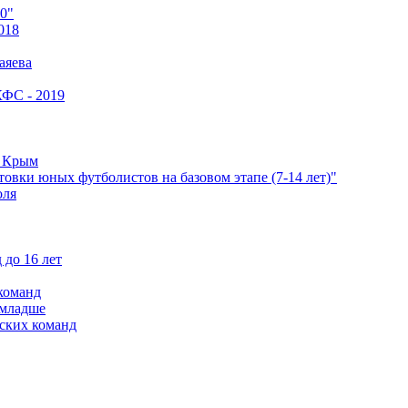
0"
018
аяева
КФС - 2019
е Крым
овки юных футболистов на базовом этапе (7-14 лет)"
оля
 до 16 лет
команд
 младше
ских команд