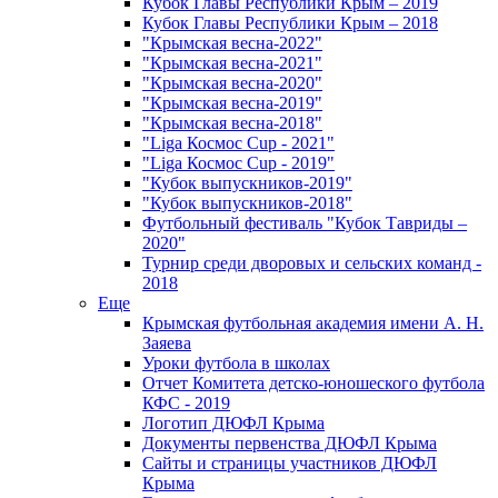
Кубок Главы Республики Крым – 2019
Кубок Главы Республики Крым – 2018
"Крымская весна-2022"
"Крымская весна-2021"
"Крымская весна-2020"
"Крымская весна-2019"
"Крымская весна-2018"
"Liga Космос Cup - 2021"
"Liga Космос Cup - 2019"
"Кубок выпускников-2019"
"Кубок выпускников-2018"
Футбольный фестиваль "Кубок Тавриды –
2020"
Турнир среди дворовых и сельских команд -
2018
Еще
Крымская футбольная академия имени А. Н.
Заяева
Уроки футбола в школах
Отчет Комитета детско-юношеского футбола
КФС - 2019
Логотип ДЮФЛ Крыма
Документы первенства ДЮФЛ Крыма
Сайты и страницы участников ДЮФЛ
Крыма