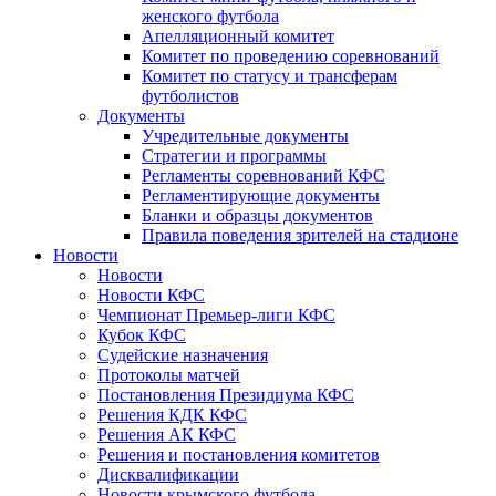
женского футбола
Апелляционный комитет
Комитет по проведению соревнований
Комитет по статусу и трансферам
футболистов
Документы
Учредительные документы
Стратегии и программы
Регламенты соревнований КФС
Регламентирующие документы
Бланки и образцы документов
Правила поведения зрителей на стадионе
Новости
Новости
Новости КФС
Чемпионат Премьер-лиги КФС
Кубок КФС
Судейские назначения
Протоколы матчей
Постановления Президиума КФС
Решения КДК КФС
Решения АК КФС
Решения и постановления комитетов
Дисквалификации
Новости крымского футбола