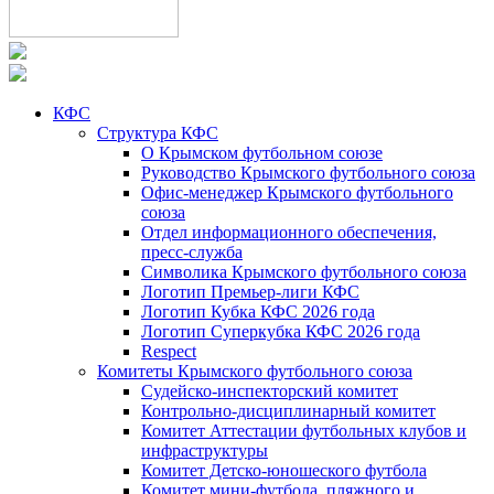
КФС
Структура КФС
О Крымском футбольном союзе
Руководство Крымского футбольного союза
Офис-менеджер Крымского футбольного
союза
Отдел информационного обеспечения,
пресс-служба
Символика Крымского футбольного союза
Логотип Премьер-лиги КФС
Логотип Кубка КФС 2026 года
Логотип Суперкубка КФС 2026 года
Respect
Комитеты Крымского футбольного союза
Судейско-инспекторский комитет
Контрольно-дисциплинарный комитет
Комитет Аттестации футбольных клубов и
инфраструктуры
Комитет Детско-юношеского футбола
Комитет мини-футбола, пляжного и