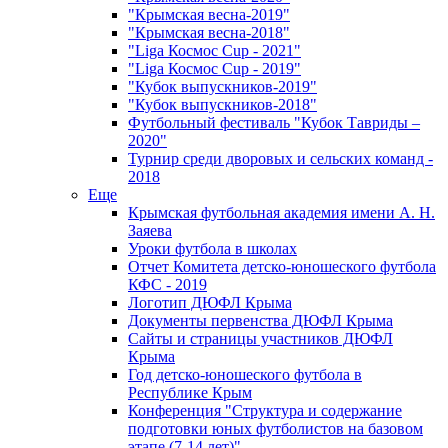
"Крымская весна-2019"
"Крымская весна-2018"
"Liga Космос Cup - 2021"
"Liga Космос Cup - 2019"
"Кубок выпускников-2019"
"Кубок выпускников-2018"
Футбольный фестиваль "Кубок Тавриды –
2020"
Турнир среди дворовых и сельских команд -
2018
Еще
Крымская футбольная академия имени А. Н.
Заяева
Уроки футбола в школах
Отчет Комитета детско-юношеского футбола
КФС - 2019
Логотип ДЮФЛ Крыма
Документы первенства ДЮФЛ Крыма
Сайты и страницы участников ДЮФЛ
Крыма
Год детско-юношеского футбола в
Республике Крым
Конференция "Структура и содержание
подготовки юных футболистов на базовом
этапе (7-14 лет)"