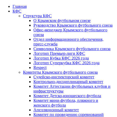
Главная
КФС
Структура КФС
О Крымском футбольном союзе
Руководство Крымского футбольного союза
Офис-менеджер Крымского футбольного
союза
Отдел информационного обеспечения,
пресс-служба
Символика Крымского футбольного союза
Логотип Премьер-лиги КФС
Логотип Кубка КФС 2026 года
Логотип Суперкубка КФС 2026 года
Respect
Комитеты Крымского футбольного союза
Судейско-инспекторский комитет
Контрольно-дисциплинарный комитет
Комитет Аттестации футбольных клубов и
инфраструктуры
Комитет Детско-юношеского футбола
Комитет мини-футбола, пляжного и
женского футбола
Апелляционный комитет
Комитет по проведению соревнований