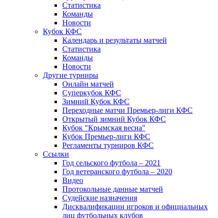
Статистика
Команды
Новости
Кубок КФС
Календарь и результаты матчей
Статистика
Команды
Новости
Другие турниры
Онлайн матчей
Суперкубок КФС
Зимний Кубок КФС
Переходные матчи Премьер-лиги КФС
Открытый зимний Кубок КФС
Кубок "Крымская весна"
Кубок Премьер-лиги КФС
Регламенты турниров КФС
Ссылки
Год сельского футбола – 2021
Год ветеранского футбола – 2020
Видео
Протокольные данные матчей
Судейские назначения
Дисквалификации игроков и официальных
лиц футбольных клубов