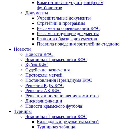
Комитет по статусу и трансферам
футболистов
Документы
Учредительные документы
Стратегии и программы
Регламенты соревнований КФС
Регламентирующие документы
Бланки и образцы документов
Правила поведения зрителей на стадионе
Новости
Новости КФС
Чемпионат Премьер-лиги КФС
Кубок КФС
Судейские назначения
Протоколы матчей
Постановления Президиума КФС
Решения КДК КФС
Решения АК КФС
Решения и постановления комитетов
Дисквалификации
Новости крымского футбола
Турниры
Чемпионат Премьер-лиги КФС
Календарь и результаты матчей
Турнирная таблица