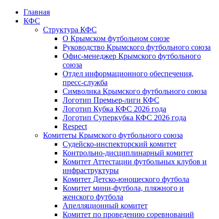
Главная
КФС
Структура КФС
О Крымском футбольном союзе
Руководство Крымского футбольного союза
Офис-менеджер Крымского футбольного
союза
Отдел информационного обеспечения,
пресс-служба
Символика Крымского футбольного союза
Логотип Премьер-лиги КФС
Логотип Кубка КФС 2026 года
Логотип Суперкубка КФС 2026 года
Respect
Комитеты Крымского футбольного союза
Судейско-инспекторский комитет
Контрольно-дисциплинарный комитет
Комитет Аттестации футбольных клубов и
инфраструктуры
Комитет Детско-юношеского футбола
Комитет мини-футбола, пляжного и
женского футбола
Апелляционный комитет
Комитет по проведению соревнований