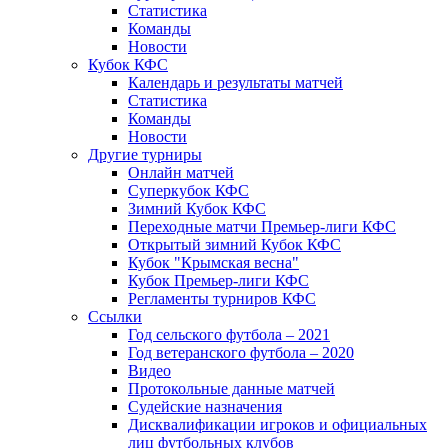
Статистика
Команды
Новости
Кубок КФС
Календарь и результаты матчей
Статистика
Команды
Новости
Другие турниры
Онлайн матчей
Суперкубок КФС
Зимний Кубок КФС
Переходные матчи Премьер-лиги КФС
Открытый зимний Кубок КФС
Кубок "Крымская весна"
Кубок Премьер-лиги КФС
Регламенты турниров КФС
Ссылки
Год сельского футбола – 2021
Год ветеранского футбола – 2020
Видео
Протокольные данные матчей
Судейские назначения
Дисквалификации игроков и официальных
лиц футбольных клубов