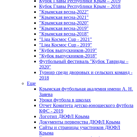
Кубок Главы Республики Крым – 2019
Кубок Главы Республики Крым – 2018
"Крымская весна-2022"
"Крымская весна-2021"
"Крымская весна-2020"
"Крымская весна-2019"
"Крымская весна-2018"
"Liga Космос Cup - 2021"
"Liga Космос Cup - 2019"
"Кубок выпускников-2019"
"Кубок выпускников-2018"
Футбольный фестиваль "Кубок Тавриды –
2020"
Турнир среди дворовых и сельских команд -
2018
Еще
Крымская футбольная академия имени А. Н.
Заяева
Уроки футбола в школах
Отчет Комитета детско-юношеского футбола
КФС - 2019
Логотип ДЮФЛ Крыма
Документы первенства ДЮФЛ Крыма
Сайты и страницы участников ДЮФЛ
Крыма