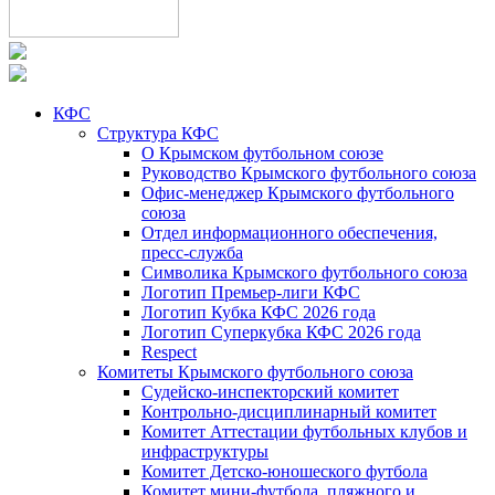
КФС
Структура КФС
О Крымском футбольном союзе
Руководство Крымского футбольного союза
Офис-менеджер Крымского футбольного
союза
Отдел информационного обеспечения,
пресс-служба
Символика Крымского футбольного союза
Логотип Премьер-лиги КФС
Логотип Кубка КФС 2026 года
Логотип Суперкубка КФС 2026 года
Respect
Комитеты Крымского футбольного союза
Судейско-инспекторский комитет
Контрольно-дисциплинарный комитет
Комитет Аттестации футбольных клубов и
инфраструктуры
Комитет Детско-юношеского футбола
Комитет мини-футбола, пляжного и