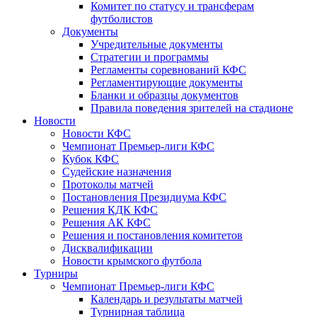
Комитет по статусу и трансферам
футболистов
Документы
Учредительные документы
Стратегии и программы
Регламенты соревнований КФС
Регламентирующие документы
Бланки и образцы документов
Правила поведения зрителей на стадионе
Новости
Новости КФС
Чемпионат Премьер-лиги КФС
Кубок КФС
Судейские назначения
Протоколы матчей
Постановления Президиума КФС
Решения КДК КФС
Решения АК КФС
Решения и постановления комитетов
Дисквалификации
Новости крымского футбола
Турниры
Чемпионат Премьер-лиги КФС
Календарь и результаты матчей
Турнирная таблица