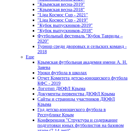
"Крымская весна-2019"
"Крымская весна-2018"
"Liga Космос Cup - 2021"
"Liga Космос Cup - 2019"
"Кубок выпускников-2019"
"Кубок выпускников-2018"
Футбольный фестиваль "Кубок Тавриды –
2020"
Турнир среди дворовых и сельских команд -
2018
Еще
Крымская футбольная академия имени А. Н.
Заяева
Уроки футбола в школах
Отчет Комитета детско-юношеского футбола
КФС - 2019
Логотип ДЮФЛ Крыма
Документы первенства ДЮФЛ Крыма
Сайты и страницы участников ДЮФЛ
Крыма
Год детско-юношеского футбола в
Республике Крым
Конференция "Структура и содержание
подготовки юных футболистов на базовом
этапе (7-14 лет)"