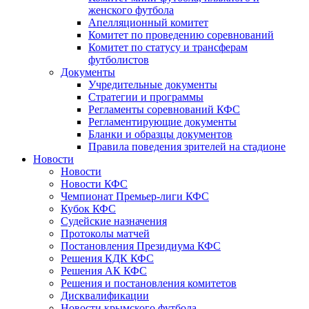
женского футбола
Апелляционный комитет
Комитет по проведению соревнований
Комитет по статусу и трансферам
футболистов
Документы
Учредительные документы
Стратегии и программы
Регламенты соревнований КФС
Регламентирующие документы
Бланки и образцы документов
Правила поведения зрителей на стадионе
Новости
Новости
Новости КФС
Чемпионат Премьер-лиги КФС
Кубок КФС
Судейские назначения
Протоколы матчей
Постановления Президиума КФС
Решения КДК КФС
Решения АК КФС
Решения и постановления комитетов
Дисквалификации
Новости крымского футбола