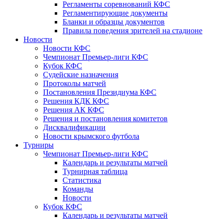
Регламенты соревнований КФС
Регламентирующие документы
Бланки и образцы документов
Правила поведения зрителей на стадионе
Новости
Новости КФС
Чемпионат Премьер-лиги КФС
Кубок КФС
Судейские назначения
Протоколы матчей
Постановления Президиума КФС
Решения КДК КФС
Решения АК КФС
Решения и постановления комитетов
Дисквалификации
Новости крымского футбола
Турниры
Чемпионат Премьер-лиги КФС
Календарь и результаты матчей
Турнирная таблица
Статистика
Команды
Новости
Кубок КФС
Календарь и результаты матчей