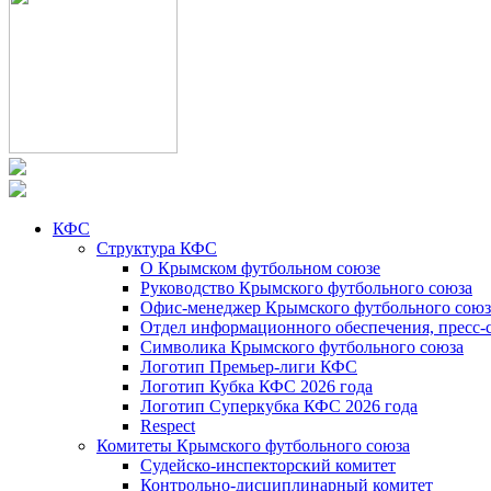
КФС
Структура КФС
О Крымском футбольном союзе
Руководство Крымского футбольного союза
Офис-менеджер Крымского футбольного союз
Отдел информационного обеспечения, пресс-
Символика Крымского футбольного союза
Логотип Премьер-лиги КФС
Логотип Кубка КФС 2026 года
Логотип Суперкубка КФС 2026 года
Respect
Комитеты Крымского футбольного союза
Судейско-инспекторский комитет
Контрольно-дисциплинарный комитет