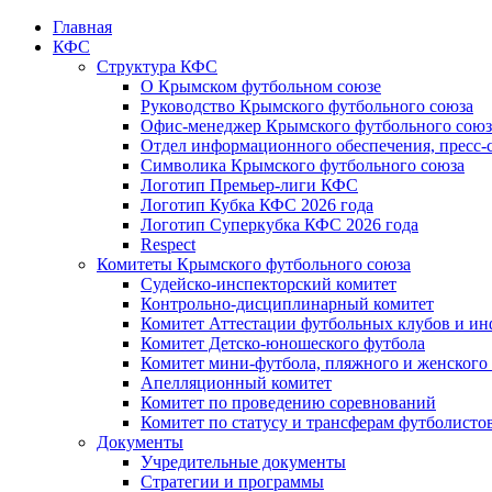
Главная
КФС
Структура КФС
О Крымском футбольном союзе
Руководство Крымского футбольного союза
Офис-менеджер Крымского футбольного союз
Отдел информационного обеспечения, пресс-
Символика Крымского футбольного союза
Логотип Премьер-лиги КФС
Логотип Кубка КФС 2026 года
Логотип Суперкубка КФС 2026 года
Respect
Комитеты Крымского футбольного союза
Судейско-инспекторский комитет
Контрольно-дисциплинарный комитет
Комитет Аттестации футбольных клубов и и
Комитет Детско-юношеского футбола
Комитет мини-футбола, пляжного и женского
Апелляционный комитет
Комитет по проведению соревнований
Комитет по статусу и трансферам футболисто
Документы
Учредительные документы
Стратегии и программы