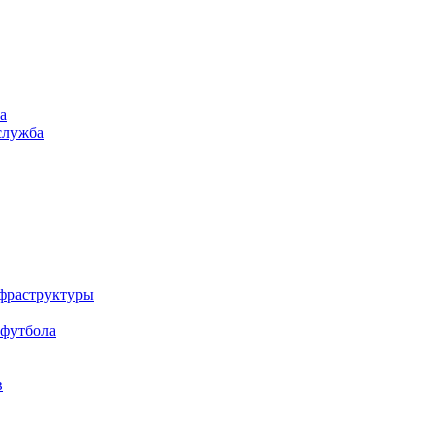
а
служба
нфраструктуры
 футбола
в