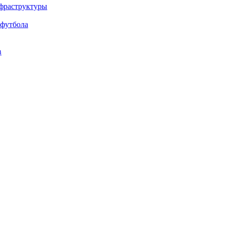
нфраструктуры
 футбола
в