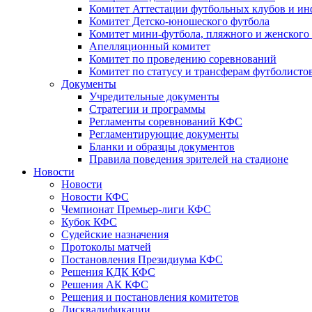
Комитет Аттестации футбольных клубов и и
Комитет Детско-юношеского футбола
Комитет мини-футбола, пляжного и женского
Апелляционный комитет
Комитет по проведению соревнований
Комитет по статусу и трансферам футболисто
Документы
Учредительные документы
Стратегии и программы
Регламенты соревнований КФС
Регламентирующие документы
Бланки и образцы документов
Правила поведения зрителей на стадионе
Новости
Новости
Новости КФС
Чемпионат Премьер-лиги КФС
Кубок КФС
Судейские назначения
Протоколы матчей
Постановления Президиума КФС
Решения КДК КФС
Решения АК КФС
Решения и постановления комитетов
Дисквалификации