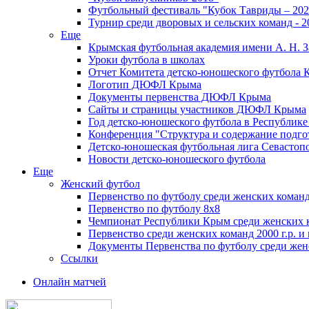
Футбольный фестиваль "Кубок Тавриды – 202
Турнир среди дворовых и сельских команд - 2
Еще
Крымская футбольная академия имени А. Н. З
Уроки футбола в школах
Отчет Комитета детско-юношеского футбола 
Логотип ДЮФЛ Крыма
Документы первенства ДЮФЛ Крыма
Сайты и страницы участников ДЮФЛ Крыма
Год детско-юношеского футбола в Республик
Конференция "Структура и содержание подгот
Детско-юношеская футбольная лига Севастоп
Новости детско-юношеского футбола
Еще
Женский футбол
Первенство по футболу среди женских команд
Первенство по футболу 8х8
Чемпионат Республики Крым среди женских 
Первенство среди женских команд 2000 г.р. и
Документы Первенства по футболу среди жен
Ссылки
Онлайн матчей