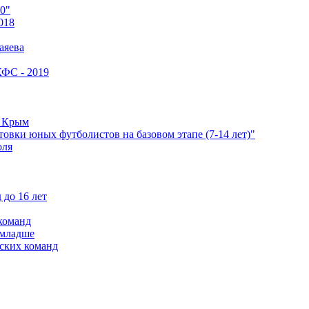
0"
018
аяева
КФС - 2019
е Крым
овки юных футболистов на базовом этапе (7-14 лет)"
оля
 до 16 лет
команд
 младше
ских команд