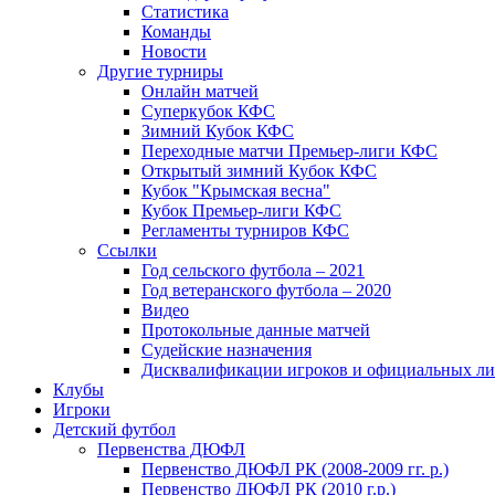
Статистика
Команды
Новости
Другие турниры
Онлайн матчей
Суперкубок КФС
Зимний Кубок КФС
Переходные матчи Премьер-лиги КФС
Открытый зимний Кубок КФС
Кубок "Крымская весна"
Кубок Премьер-лиги КФС
Регламенты турниров КФС
Ссылки
Год сельского футбола – 2021
Год ветеранского футбола – 2020
Видео
Протокольные данные матчей
Судейские назначения
Дисквалификации игроков и официальных ли
Клубы
Игроки
Детский футбол
Первенства ДЮФЛ
Первенство ДЮФЛ РК (2008-2009 гг. р.)
Первенство ДЮФЛ РК (2010 г.р.)