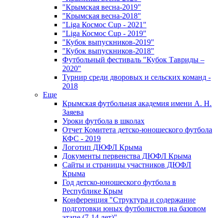
"Крымская весна-2019"
"Крымская весна-2018"
"Liga Космос Cup - 2021"
"Liga Космос Cup - 2019"
"Кубок выпускников-2019"
"Кубок выпускников-2018"
Футбольный фестиваль "Кубок Тавриды –
2020"
Турнир среди дворовых и сельских команд -
2018
Еще
Крымская футбольная академия имени А. Н.
Заяева
Уроки футбола в школах
Отчет Комитета детско-юношеского футбола
КФС - 2019
Логотип ДЮФЛ Крыма
Документы первенства ДЮФЛ Крыма
Сайты и страницы участников ДЮФЛ
Крыма
Год детско-юношеского футбола в
Республике Крым
Конференция "Структура и содержание
подготовки юных футболистов на базовом
этапе (7-14 лет)"