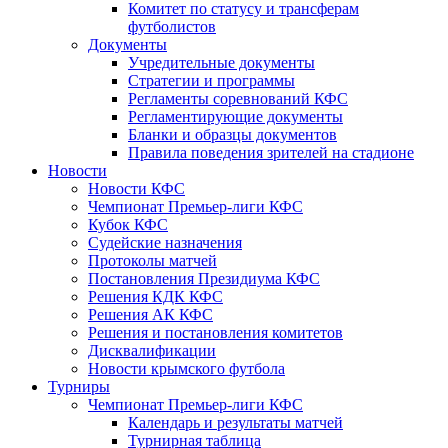
Комитет по статусу и трансферам
футболистов
Документы
Учредительные документы
Стратегии и программы
Регламенты соревнований КФС
Регламентирующие документы
Бланки и образцы документов
Правила поведения зрителей на стадионе
Новости
Новости КФС
Чемпионат Премьер-лиги КФС
Кубок КФС
Судейские назначения
Протоколы матчей
Постановления Президиума КФС
Решения КДК КФС
Решения АК КФС
Решения и постановления комитетов
Дисквалификации
Новости крымского футбола
Турниры
Чемпионат Премьер-лиги КФС
Календарь и результаты матчей
Турнирная таблица