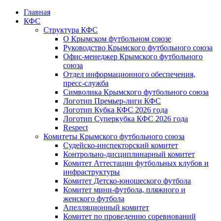
Главная
КФС
Структура КФС
О Крымском футбольном союзе
Руководство Крымского футбольного союза
Офис-менеджер Крымского футбольного
союза
Отдел информационного обеспечения,
пресс-служба
Символика Крымского футбольного союза
Логотип Премьер-лиги КФС
Логотип Кубка КФС 2026 года
Логотип Суперкубка КФС 2026 года
Respect
Комитеты Крымского футбольного союза
Судейско-инспекторский комитет
Контрольно-дисциплинарный комитет
Комитет Аттестации футбольных клубов и
инфраструктуры
Комитет Детско-юношеского футбола
Комитет мини-футбола, пляжного и
женского футбола
Апелляционный комитет
Комитет по проведению соревнований