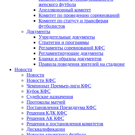
женского футбола
Апелляционный комитет
Комитет по проведению соревнований
Комитет по статусу и трансферам
футболистов
Документы
Учредительные документы
Стратегии и программы
Регламенты соревнований КФС
Регламентирующие документы
Бланки и образцы документов
Правила поведения зрителей на стадионе
Новости
Новости
Новости КФС
Чемпионат Премьер-лиги КФС
Кубок КФС
Судейские назначения
Протоколы матчей
Постановления Президиума КФС
Решения КДК КФС
Решения АК КФС
Решения и постановления комитетов
Дисквалификации
Новости крымского футбола