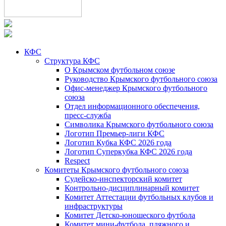
КФС
Структура КФС
О Крымском футбольном союзе
Руководство Крымского футбольного союза
Офис-менеджер Крымского футбольного
союза
Отдел информационного обеспечения,
пресс-служба
Символика Крымского футбольного союза
Логотип Премьер-лиги КФС
Логотип Кубка КФС 2026 года
Логотип Суперкубка КФС 2026 года
Respect
Комитеты Крымского футбольного союза
Судейско-инспекторский комитет
Контрольно-дисциплинарный комитет
Комитет Аттестации футбольных клубов и
инфраструктуры
Комитет Детско-юношеского футбола
Комитет мини-футбола, пляжного и