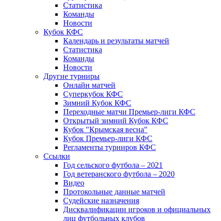
Статистика
Команды
Новости
Кубок КФС
Календарь и результаты матчей
Статистика
Команды
Новости
Другие турниры
Онлайн матчей
Суперкубок КФС
Зимний Кубок КФС
Переходные матчи Премьер-лиги КФС
Открытый зимний Кубок КФС
Кубок "Крымская весна"
Кубок Премьер-лиги КФС
Регламенты турниров КФС
Ссылки
Год сельского футбола – 2021
Год ветеранского футбола – 2020
Видео
Протокольные данные матчей
Судейские назначения
Дисквалификации игроков и официальных
лиц футбольных клубов