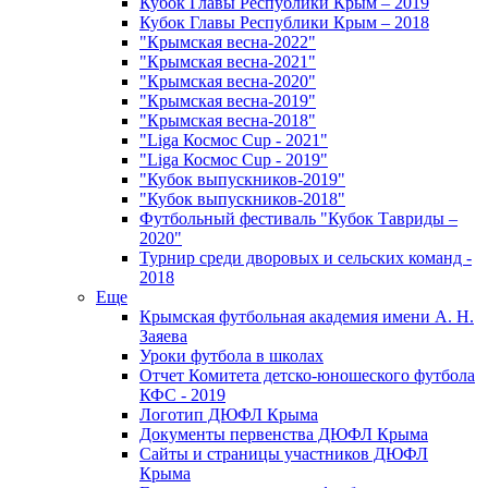
Кубок Главы Республики Крым – 2019
Кубок Главы Республики Крым – 2018
"Крымская весна-2022"
"Крымская весна-2021"
"Крымская весна-2020"
"Крымская весна-2019"
"Крымская весна-2018"
"Liga Космос Cup - 2021"
"Liga Космос Cup - 2019"
"Кубок выпускников-2019"
"Кубок выпускников-2018"
Футбольный фестиваль "Кубок Тавриды –
2020"
Турнир среди дворовых и сельских команд -
2018
Еще
Крымская футбольная академия имени А. Н.
Заяева
Уроки футбола в школах
Отчет Комитета детско-юношеского футбола
КФС - 2019
Логотип ДЮФЛ Крыма
Документы первенства ДЮФЛ Крыма
Сайты и страницы участников ДЮФЛ
Крыма