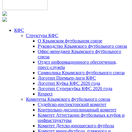
КФС
Структура КФС
О Крымском футбольном союзе
Руководство Крымского футбольного союза
Офис-менеджер Крымского футбольного
союза
Отдел информационного обеспечения,
пресс-служба
Символика Крымского футбольного союза
Логотип Премьер-лиги КФС
Логотип Кубка КФС 2026 года
Логотип Суперкубка КФС 2026 года
Respect
Комитеты Крымского футбольного союза
Судейско-инспекторский комитет
Контрольно-дисциплинарный комитет
Комитет Аттестации футбольных клубов и
инфраструктуры
Комитет Детско-юношеского футбола
Комитет мини-футбола, пляжного и