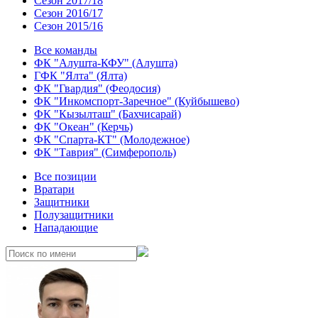
Сезон 2017/18
Сезон 2016/17
Сезон 2015/16
Все команды
ФК "Алушта-КФУ" (Алушта)
ГФК "Ялта" (Ялта)
ФК "Гвардия" (Феодосия)
ФК "Инкомспорт-Заречное" (Куйбышево)
ФК "Кызылташ" (Бахчисарай)
ФК "Океан" (Керчь)
ФК "Спарта-КТ" (Молодежное)
ФК "Таврия" (Симферополь)
Все позиции
Вратари
Защитники
Полузащитники
Нападающие