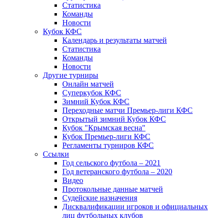
Статистика
Команды
Новости
Кубок КФС
Календарь и результаты матчей
Статистика
Команды
Новости
Другие турниры
Онлайн матчей
Суперкубок КФС
Зимний Кубок КФС
Переходные матчи Премьер-лиги КФС
Открытый зимний Кубок КФС
Кубок "Крымская весна"
Кубок Премьер-лиги КФС
Регламенты турниров КФС
Ссылки
Год сельского футбола – 2021
Год ветеранского футбола – 2020
Видео
Протокольные данные матчей
Судейские назначения
Дисквалификации игроков и официальных
лиц футбольных клубов