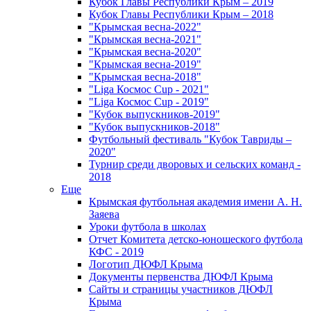
Кубок Главы Республики Крым – 2019
Кубок Главы Республики Крым – 2018
"Крымская весна-2022"
"Крымская весна-2021"
"Крымская весна-2020"
"Крымская весна-2019"
"Крымская весна-2018"
"Liga Космос Cup - 2021"
"Liga Космос Cup - 2019"
"Кубок выпускников-2019"
"Кубок выпускников-2018"
Футбольный фестиваль "Кубок Тавриды –
2020"
Турнир среди дворовых и сельских команд -
2018
Еще
Крымская футбольная академия имени А. Н.
Заяева
Уроки футбола в школах
Отчет Комитета детско-юношеского футбола
КФС - 2019
Логотип ДЮФЛ Крыма
Документы первенства ДЮФЛ Крыма
Сайты и страницы участников ДЮФЛ
Крыма