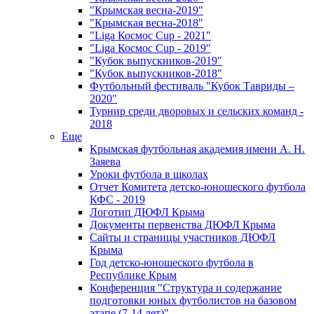
"Крымская весна-2019"
"Крымская весна-2018"
"Liga Космос Cup - 2021"
"Liga Космос Cup - 2019"
"Кубок выпускников-2019"
"Кубок выпускников-2018"
Футбольный фестиваль "Кубок Тавриды –
2020"
Турнир среди дворовых и сельских команд -
2018
Еще
Крымская футбольная академия имени А. Н.
Заяева
Уроки футбола в школах
Отчет Комитета детско-юношеского футбола
КФС - 2019
Логотип ДЮФЛ Крыма
Документы первенства ДЮФЛ Крыма
Сайты и страницы участников ДЮФЛ
Крыма
Год детско-юношеского футбола в
Республике Крым
Конференция "Структура и содержание
подготовки юных футболистов на базовом
этапе (7-14 лет)"