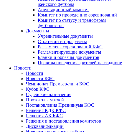
женского футбола
Апелляционный комитет
Комитет по проведению соревнований
Комитет по статусу и трансферам
футболистов
Документы
Учредительные документы
Стратегии и программы
Регламенты соревнований КФС
Регламентирующие документы
Бланки и образцы документов
Правила поведения зрителей на стадионе
Новости
Новости
Новости КФС
Чемпионат Премьер-лиги КФС
Кубок КФС
Судейские назначения
Протоколы матчей
Постановления Президиума КФС
Решения КДК КФС
Решения АК КФС
Решения и постановления комитетов
Дисквалификации
Новости крымского футбола