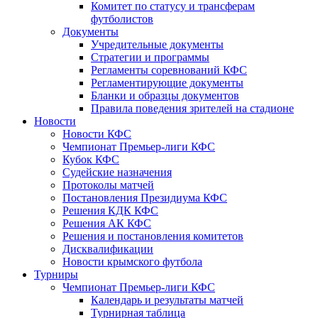
Комитет по статусу и трансферам
футболистов
Документы
Учредительные документы
Стратегии и программы
Регламенты соревнований КФС
Регламентирующие документы
Бланки и образцы документов
Правила поведения зрителей на стадионе
Новости
Новости КФС
Чемпионат Премьер-лиги КФС
Кубок КФС
Судейские назначения
Протоколы матчей
Постановления Президиума КФС
Решения КДК КФС
Решения АК КФС
Решения и постановления комитетов
Дисквалификации
Новости крымского футбола
Турниры
Чемпионат Премьер-лиги КФС
Календарь и результаты матчей
Турнирная таблица