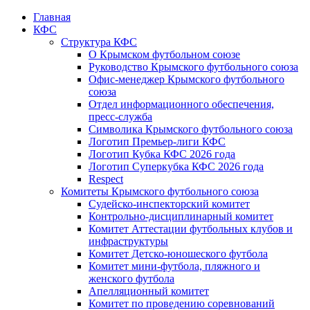
Главная
КФС
Структура КФС
О Крымском футбольном союзе
Руководство Крымского футбольного союза
Офис-менеджер Крымского футбольного
союза
Отдел информационного обеспечения,
пресс-служба
Символика Крымского футбольного союза
Логотип Премьер-лиги КФС
Логотип Кубка КФС 2026 года
Логотип Суперкубка КФС 2026 года
Respect
Комитеты Крымского футбольного союза
Судейско-инспекторский комитет
Контрольно-дисциплинарный комитет
Комитет Аттестации футбольных клубов и
инфраструктуры
Комитет Детско-юношеского футбола
Комитет мини-футбола, пляжного и
женского футбола
Апелляционный комитет
Комитет по проведению соревнований