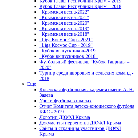
Кубок Главы Республики Крым – 2019
Кубок Главы Республики Крым – 2018
"Крымская весна-2022"
"Крымская весна-2021"
"Крымская весна-2020"
"Крымская весна-2019"
"Крымская весна-2018"
"Liga Космос Cup - 2021"
"Liga Космос Cup - 2019"
"Кубок выпускников-2019"
"Кубок выпускников-2018"
Футбольный фестиваль "Кубок Тавриды –
2020"
Турнир среди дворовых и сельских команд -
2018
Еще
Крымская футбольная академия имени А. Н.
Заяева
Уроки футбола в школах
Отчет Комитета детско-юношеского футбола
КФС - 2019
Логотип ДЮФЛ Крыма
Документы первенства ДЮФЛ Крыма
Сайты и страницы участников ДЮФЛ
Крыма