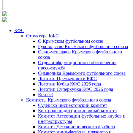
КФС
Структура КФС
О Крымском футбольном союзе
Руководство Крымского футбольного союза
Офис-менеджер Крымского футбольного
союза
Отдел информационного обеспечения,
пресс-служба
Символика Крымского футбольного союза
Логотип Премьер-лиги КФС
Логотип Кубка КФС 2026 года
Логотип Суперкубка КФС 2026 года
Respect
Комитеты Крымского футбольного союза
Судейско-инспекторский комитет
Контрольно-дисциплинарный комитет
Комитет Аттестации футбольных клубов и
инфраструктуры
Комитет Детско-юношеского футбола
Комитет мини-футбола, пляжного и