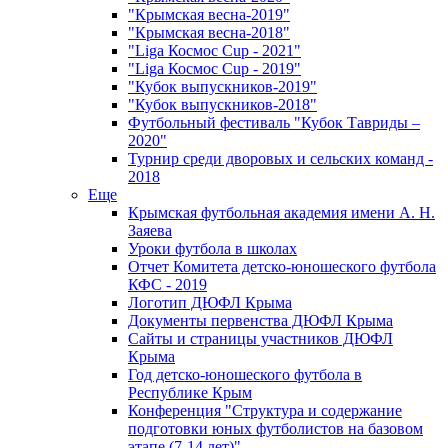
"Крымская весна-2019"
"Крымская весна-2018"
"Liga Космос Cup - 2021"
"Liga Космос Cup - 2019"
"Кубок выпускников-2019"
"Кубок выпускников-2018"
Футбольный фестиваль "Кубок Тавриды –
2020"
Турнир среди дворовых и сельских команд -
2018
Еще
Крымская футбольная академия имени А. Н.
Заяева
Уроки футбола в школах
Отчет Комитета детско-юношеского футбола
КФС - 2019
Логотип ДЮФЛ Крыма
Документы первенства ДЮФЛ Крыма
Сайты и страницы участников ДЮФЛ
Крыма
Год детско-юношеского футбола в
Республике Крым
Конференция "Структура и содержание
подготовки юных футболистов на базовом
этапе (7-14 лет)"