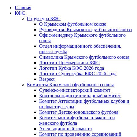
Главная
КФС
Структура КФС
О Крымском футбольном союзе
Руководство Крымского футбольного союза
Офис-менеджер Крымского футбольного
союза
Отдел информационного обеспечения,
пресс-служба
Символика Крымского футбольного союза
Логотип Премьер-лиги КФС
Логотип Кубка КФС 2026 года
Логотип Суперкубка КФС 2026 года
Respect
Комитеты Крымского футбольного союза
Судейско-инспекторский комитет
Контрольно-дисциплинарный комитет
Комитет Аттестации футбольных клубов и
инфраструктуры
Комитет Детско-юношеского футбола
Комитет мини-футбола, пляжного и
женского футбола
Апелляционный комитет
Комитет по проведению соревнований