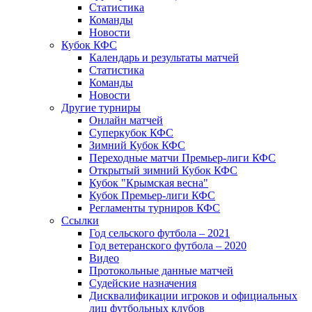
Статистика
Команды
Новости
Кубок КФС
Календарь и результаты матчей
Статистика
Команды
Новости
Другие турниры
Онлайн матчей
Суперкубок КФС
Зимний Кубок КФС
Переходные матчи Премьер-лиги КФС
Открытый зимний Кубок КФС
Кубок "Крымская весна"
Кубок Премьер-лиги КФС
Регламенты турниров КФС
Ссылки
Год сельского футбола – 2021
Год ветеранского футбола – 2020
Видео
Протокольные данные матчей
Судейские назначения
Дисквалификации игроков и официальных
лиц футбольных клубов