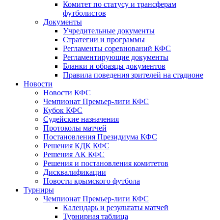
Комитет по статусу и трансферам
футболистов
Документы
Учредительные документы
Стратегии и программы
Регламенты соревнований КФС
Регламентирующие документы
Бланки и образцы документов
Правила поведения зрителей на стадионе
Новости
Новости КФС
Чемпионат Премьер-лиги КФС
Кубок КФС
Судейские назначения
Протоколы матчей
Постановления Президиума КФС
Решения КДК КФС
Решения АК КФС
Решения и постановления комитетов
Дисквалификации
Новости крымского футбола
Турниры
Чемпионат Премьер-лиги КФС
Календарь и результаты матчей
Турнирная таблица