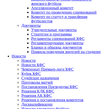
женского футбола
Апелляционный комитет
Комитет по проведению соревнований
Комитет по статусу и трансферам
футболистов
Документы
Учредительные документы
Стратегии и программы
Регламенты соревнований КФС
Регламентирующие документы
Бланки и образцы документов
Правила поведения зрителей на стадионе
Новости
Новости
Новости КФС
Чемпионат Премьер-лиги КФС
Кубок КФС
Судейские назначения
Протоколы матчей
Постановления Президиума КФС
Решения КДК КФС
Решения АК КФС
Решения и постановления комитетов
Дисквалификации
Новости крымского футбола