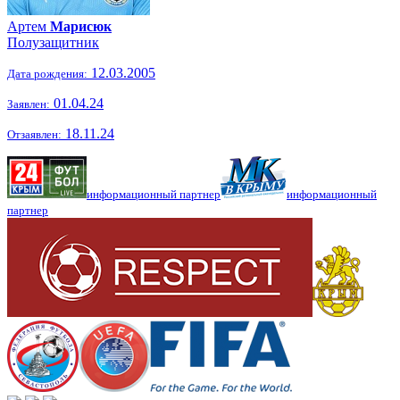
Артем
Марисюк
Полузащитник
12.03.2005
Дата рождения:
01.04.24
Заявлен:
18.11.24
Отзаявлен:
информационный партнер
информационный
партнер