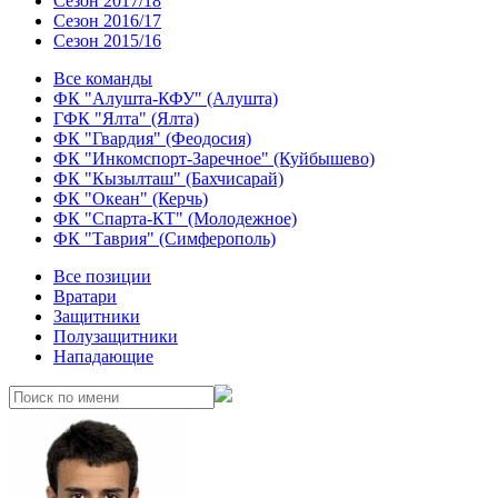
Сезон 2017/18
Сезон 2016/17
Сезон 2015/16
Все команды
ФК "Алушта-КФУ" (Алушта)
ГФК "Ялта" (Ялта)
ФК "Гвардия" (Феодосия)
ФК "Инкомспорт-Заречное" (Куйбышево)
ФК "Кызылташ" (Бахчисарай)
ФК "Океан" (Керчь)
ФК "Спарта-КТ" (Молодежное)
ФК "Таврия" (Симферополь)
Все позиции
Вратари
Защитники
Полузащитники
Нападающие