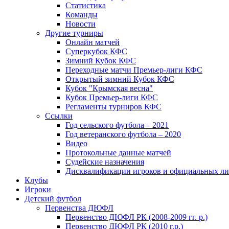
Статистика
Команды
Новости
Другие турниры
Онлайн матчей
Суперкубок КФС
Зимний Кубок КФС
Переходные матчи Премьер-лиги КФС
Открытый зимний Кубок КФС
Кубок "Крымская весна"
Кубок Премьер-лиги КФС
Регламенты турниров КФС
Ссылки
Год сельского футбола – 2021
Год ветеранского футбола – 2020
Видео
Протокольные данные матчей
Судейские назначения
Дисквалификации игроков и официальных ли
Клубы
Игроки
Детский футбол
Первенства ДЮФЛ
Первенство ДЮФЛ РК (2008-2009 гг. р.)
Первенство ДЮФЛ РК (2010 г.р.)