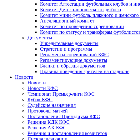
Комитет Аттестации футбольных клубов и и
Комитет Детско-юношеского футбола
Комитет мини-футбола, пляжного и женского
Апелляционный комитет
Комитет по проведению соревнований
Комитет по статусу и трансферам футболисто
Документы
Учредительные документы
Стратегии и программы
Регламенты соревнований КФС
Регламентирующие документы
Бланки и образцы документов
Правила поведения зрителей на стадионе
Новости
Новости
Новости КФС
Чемпионат Премьер-лиги КФС
Кубок КФС
Судейские назначения
Протоколы матчей
Постановления Президиума КФС
Решения КДК КФС
Решения АК КФС
Решения и постановления комитетов
Дисквалификации