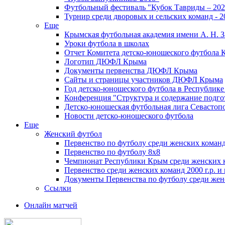
Футбольный фестиваль "Кубок Тавриды – 202
Турнир среди дворовых и сельских команд - 2
Еще
Крымская футбольная академия имени А. Н. З
Уроки футбола в школах
Отчет Комитета детско-юношеского футбола 
Логотип ДЮФЛ Крыма
Документы первенства ДЮФЛ Крыма
Сайты и страницы участников ДЮФЛ Крыма
Год детско-юношеского футбола в Республик
Конференция "Структура и содержание подгот
Детско-юношеская футбольная лига Севастоп
Новости детско-юношеского футбола
Еще
Женский футбол
Первенство по футболу среди женских команд
Первенство по футболу 8х8
Чемпионат Республики Крым среди женских 
Первенство среди женских команд 2000 г.р. и
Документы Первенства по футболу среди жен
Ссылки
Онлайн матчей