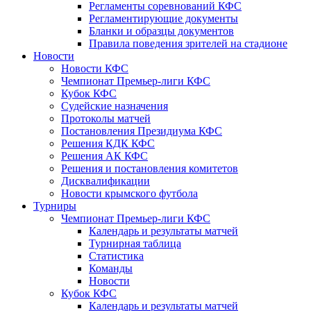
Регламенты соревнований КФС
Регламентирующие документы
Бланки и образцы документов
Правила поведения зрителей на стадионе
Новости
Новости КФС
Чемпионат Премьер-лиги КФС
Кубок КФС
Судейские назначения
Протоколы матчей
Постановления Президиума КФС
Решения КДК КФС
Решения АК КФС
Решения и постановления комитетов
Дисквалификации
Новости крымского футбола
Турниры
Чемпионат Премьер-лиги КФС
Календарь и результаты матчей
Турнирная таблица
Статистика
Команды
Новости
Кубок КФС
Календарь и результаты матчей