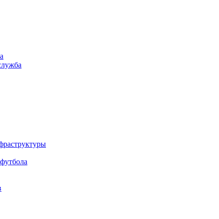
а
служба
нфраструктуры
 футбола
в