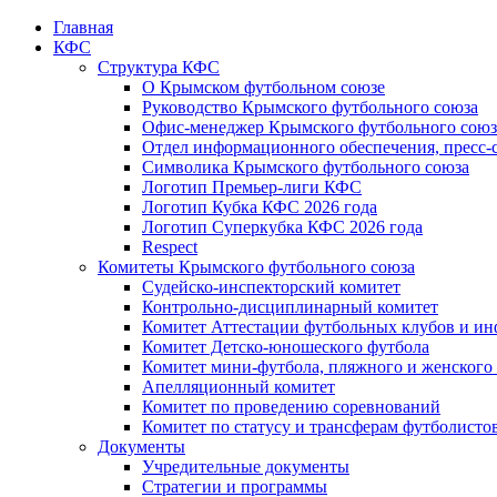
Главная
КФС
Структура КФС
О Крымском футбольном союзе
Руководство Крымского футбольного союза
Офис-менеджер Крымского футбольного союз
Отдел информационного обеспечения, пресс-
Символика Крымского футбольного союза
Логотип Премьер-лиги КФС
Логотип Кубка КФС 2026 года
Логотип Суперкубка КФС 2026 года
Respect
Комитеты Крымского футбольного союза
Судейско-инспекторский комитет
Контрольно-дисциплинарный комитет
Комитет Аттестации футбольных клубов и и
Комитет Детско-юношеского футбола
Комитет мини-футбола, пляжного и женского
Апелляционный комитет
Комитет по проведению соревнований
Комитет по статусу и трансферам футболисто
Документы
Учредительные документы
Стратегии и программы