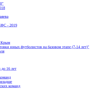
0"
018
аяева
КФС - 2019
е Крым
овки юных футболистов на базовом этапе (7-14 лет)"
оля
 до 16 лет
команд
 младше
ских команд