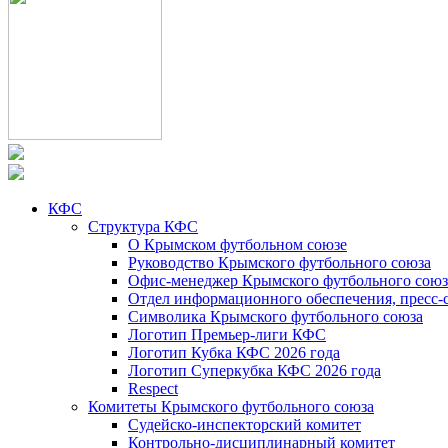
КФС
Структура КФС
О Крымском футбольном союзе
Руководство Крымского футбольного союза
Офис-менеджер Крымского футбольного союз
Отдел информационного обеспечения, пресс-
Символика Крымского футбольного союза
Логотип Премьер-лиги КФС
Логотип Кубка КФС 2026 года
Логотип Суперкубка КФС 2026 года
Respect
Комитеты Крымского футбольного союза
Судейско-инспекторский комитет
Контрольно-дисциплинарный комитет