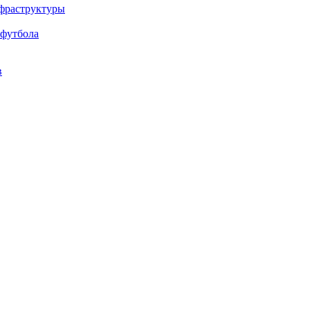
нфраструктуры
 футбола
в