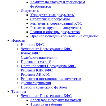
Комитет по статусу и трансферам
футболистов
Документы
Учредительные документы
Стратегии и программы
Регламенты соревнований КФС
Регламентирующие документы
Бланки и образцы документов
Правила поведения зрителей на стадионе
Новости
Новости КФС
Чемпионат Премьер-лиги КФС
Кубок КФС
Судейские назначения
Протоколы матчей
Постановления Президиума КФС
Решения КДК КФС
Решения АК КФС
Решения и постановления комитетов
Дисквалификации
Новости крымского футбола
Турниры
Чемпионат Премьер-лиги КФС
Календарь и результаты матчей
Турнирная таблица