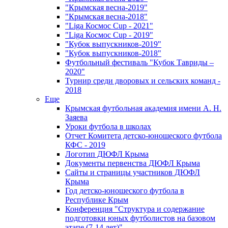
"Крымская весна-2019"
"Крымская весна-2018"
"Liga Космос Cup - 2021"
"Liga Космос Cup - 2019"
"Кубок выпускников-2019"
"Кубок выпускников-2018"
Футбольный фестиваль "Кубок Тавриды –
2020"
Турнир среди дворовых и сельских команд -
2018
Еще
Крымская футбольная академия имени А. Н.
Заяева
Уроки футбола в школах
Отчет Комитета детско-юношеского футбола
КФС - 2019
Логотип ДЮФЛ Крыма
Документы первенства ДЮФЛ Крыма
Сайты и страницы участников ДЮФЛ
Крыма
Год детско-юношеского футбола в
Республике Крым
Конференция "Структура и содержание
подготовки юных футболистов на базовом
этапе (7-14 лет)"