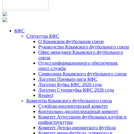
КФС
Структура КФС
О Крымском футбольном союзе
Руководство Крымского футбольного союза
Офис-менеджер Крымского футбольного
союза
Отдел информационного обеспечения,
пресс-служба
Символика Крымского футбольного союза
Логотип Премьер-лиги КФС
Логотип Кубка КФС 2026 года
Логотип Суперкубка КФС 2026 года
Respect
Комитеты Крымского футбольного союза
Судейско-инспекторский комитет
Контрольно-дисциплинарный комитет
Комитет Аттестации футбольных клубов и
инфраструктуры
Комитет Детско-юношеского футбола
Комитет мини-футбола, пляжного и