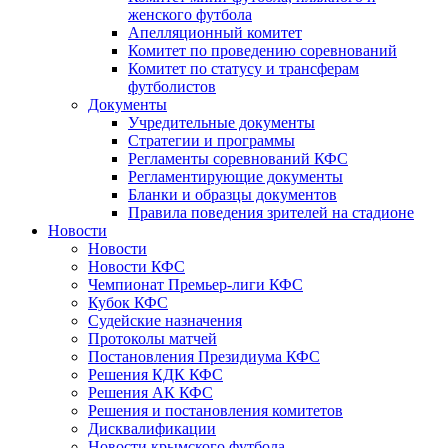
женского футбола
Апелляционный комитет
Комитет по проведению соревнований
Комитет по статусу и трансферам
футболистов
Документы
Учредительные документы
Стратегии и программы
Регламенты соревнований КФС
Регламентирующие документы
Бланки и образцы документов
Правила поведения зрителей на стадионе
Новости
Новости
Новости КФС
Чемпионат Премьер-лиги КФС
Кубок КФС
Судейские назначения
Протоколы матчей
Постановления Президиума КФС
Решения КДК КФС
Решения АК КФС
Решения и постановления комитетов
Дисквалификации
Новости крымского футбола