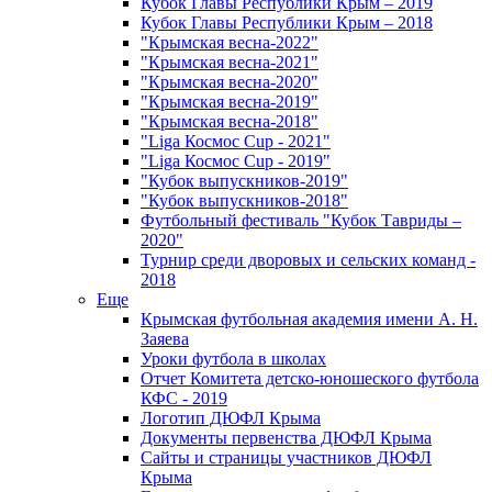
Кубок Главы Республики Крым – 2019
Кубок Главы Республики Крым – 2018
"Крымская весна-2022"
"Крымская весна-2021"
"Крымская весна-2020"
"Крымская весна-2019"
"Крымская весна-2018"
"Liga Космос Cup - 2021"
"Liga Космос Cup - 2019"
"Кубок выпускников-2019"
"Кубок выпускников-2018"
Футбольный фестиваль "Кубок Тавриды –
2020"
Турнир среди дворовых и сельских команд -
2018
Еще
Крымская футбольная академия имени А. Н.
Заяева
Уроки футбола в школах
Отчет Комитета детско-юношеского футбола
КФС - 2019
Логотип ДЮФЛ Крыма
Документы первенства ДЮФЛ Крыма
Сайты и страницы участников ДЮФЛ
Крыма