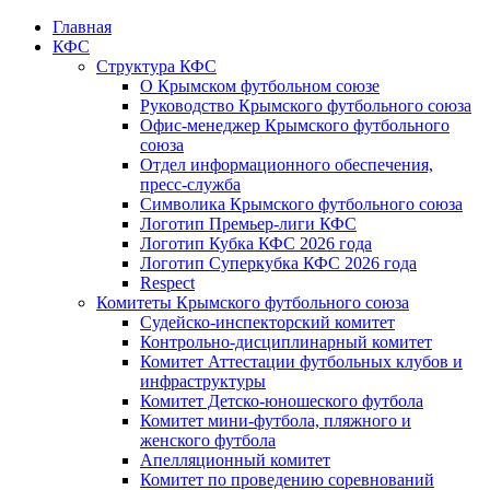
Главная
КФС
Структура КФС
О Крымском футбольном союзе
Руководство Крымского футбольного союза
Офис-менеджер Крымского футбольного
союза
Отдел информационного обеспечения,
пресс-служба
Символика Крымского футбольного союза
Логотип Премьер-лиги КФС
Логотип Кубка КФС 2026 года
Логотип Суперкубка КФС 2026 года
Respect
Комитеты Крымского футбольного союза
Судейско-инспекторский комитет
Контрольно-дисциплинарный комитет
Комитет Аттестации футбольных клубов и
инфраструктуры
Комитет Детско-юношеского футбола
Комитет мини-футбола, пляжного и
женского футбола
Апелляционный комитет
Комитет по проведению соревнований