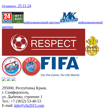
25.11.24
Отзаявлен:
информационный партнер
информационный
партнер
295000,
Республика Крым
,
г. Симферополь
,
ул. Дыбенко, строение 1
Тел.:
+7 (3652) 53-40-53
E-mail:
info@cfu2015.com