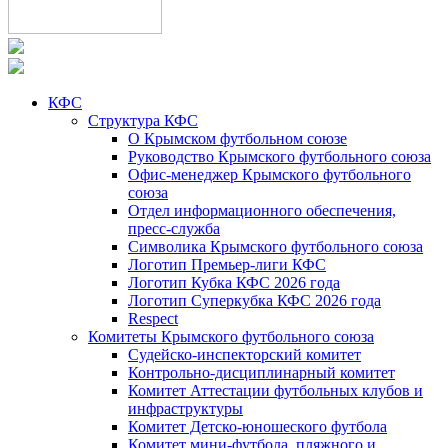
КФС
Структура КФС
О Крымском футбольном союзе
Руководство Крымского футбольного союза
Офис-менеджер Крымского футбольного
союза
Отдел информационного обеспечения,
пресс-служба
Символика Крымского футбольного союза
Логотип Премьер-лиги КФС
Логотип Кубка КФС 2026 года
Логотип Суперкубка КФС 2026 года
Respect
Комитеты Крымского футбольного союза
Судейско-инспекторский комитет
Контрольно-дисциплинарный комитет
Комитет Аттестации футбольных клубов и
инфраструктуры
Комитет Детско-юношеского футбола
Комитет мини-футбола, пляжного и