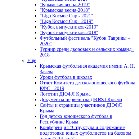
"Крымская весна-2019"
"Крымская весна-2018"
"Liga Космос Cup - 2021"
"Liga Космос Cup - 2019"
"Кубок выпускников-2019"
"Кубок выпускников-2018"
Футбольный фестиваль "Кубок Тавриды –
2020"
Турнир среди дворовых и сельских команд -
2018
Еще
Крымская футбольная академия имени А. Н.
Заяева
Уроки футбола в школах
Отчет Комитета детско-юношеского футбола
КФС - 2019
Логотип ДЮФЛ Крыма
Документы первенства ДЮФЛ Крыма
Сайты и страницы участников ДЮФЛ
Крыма
Год детско-юношеского футбола в
Республике Крым
Конференция "Структура и содержание
подготовки юных футболистов на базовом
этапе (7-14 лет)"