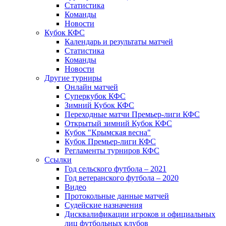
Статистика
Команды
Новости
Кубок КФС
Календарь и результаты матчей
Статистика
Команды
Новости
Другие турниры
Онлайн матчей
Суперкубок КФС
Зимний Кубок КФС
Переходные матчи Премьер-лиги КФС
Открытый зимний Кубок КФС
Кубок "Крымская весна"
Кубок Премьер-лиги КФС
Регламенты турниров КФС
Ссылки
Год сельского футбола – 2021
Год ветеранского футбола – 2020
Видео
Протокольные данные матчей
Судейские назначения
Дисквалификации игроков и официальных
лиц футбольных клубов