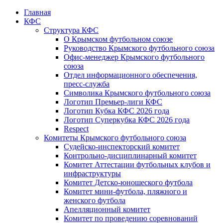
Главная
КФС
Структура КФС
О Крымском футбольном союзе
Руководство Крымского футбольного союза
Офис-менеджер Крымского футбольного
союза
Отдел информационного обеспечения,
пресс-служба
Символика Крымского футбольного союза
Логотип Премьер-лиги КФС
Логотип Кубка КФС 2026 года
Логотип Суперкубка КФС 2026 года
Respect
Комитеты Крымского футбольного союза
Судейско-инспекторский комитет
Контрольно-дисциплинарный комитет
Комитет Аттестации футбольных клубов и
инфраструктуры
Комитет Детско-юношеского футбола
Комитет мини-футбола, пляжного и
женского футбола
Апелляционный комитет
Комитет по проведению соревнований