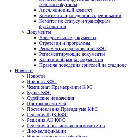
женского футбола
Апелляционный комитет
Комитет по проведению соревнований
Комитет по статусу и трансферам
футболистов
Документы
Учредительные документы
Стратегии и программы
Регламенты соревнований КФС
Регламентирующие документы
Бланки и образцы документов
Правила поведения зрителей на стадионе
Новости
Новости
Новости КФС
Чемпионат Премьер-лиги КФС
Кубок КФС
Судейские назначения
Протоколы матчей
Постановления Президиума КФС
Решения КДК КФС
Решения АК КФС
Решения и постановления комитетов
Дисквалификации
Новости крымского футбола