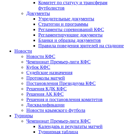
Комитет по статусу и трансферам
футболистов
Документы
Учредительные документы
Стратегии и программы
Регламенты соревнований КФС
Регламентирующие документы
Бланки и образцы документов
Правила поведения зрителей на стадионе
Новости
Новости КФС
Чемпионат Премьер-лиги КФС
Кубок КФС
Судейские назначения
Протоколы матчей
Постановления Президиума КФС
Решения КДК КФС
Решения АК КФС
Решения и постановления комитетов
Дисквалификации
Новости крымского футбола
Турниры
Чемпионат Премьер-лиги КФС
Календарь и результаты матчей
Турнирная таблица