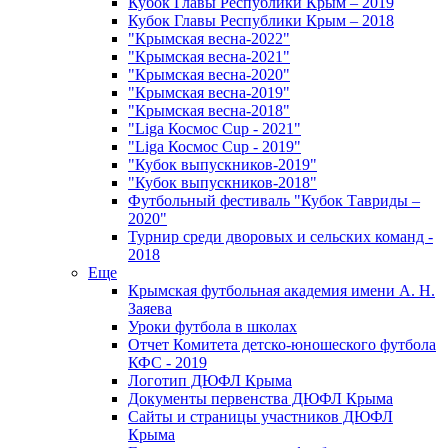
Кубок Главы Республики Крым – 2019
Кубок Главы Республики Крым – 2018
"Крымская весна-2022"
"Крымская весна-2021"
"Крымская весна-2020"
"Крымская весна-2019"
"Крымская весна-2018"
"Liga Космос Cup - 2021"
"Liga Космос Cup - 2019"
"Кубок выпускников-2019"
"Кубок выпускников-2018"
Футбольный фестиваль "Кубок Тавриды –
2020"
Турнир среди дворовых и сельских команд -
2018
Еще
Крымская футбольная академия имени А. Н.
Заяева
Уроки футбола в школах
Отчет Комитета детско-юношеского футбола
КФС - 2019
Логотип ДЮФЛ Крыма
Документы первенства ДЮФЛ Крыма
Сайты и страницы участников ДЮФЛ
Крыма