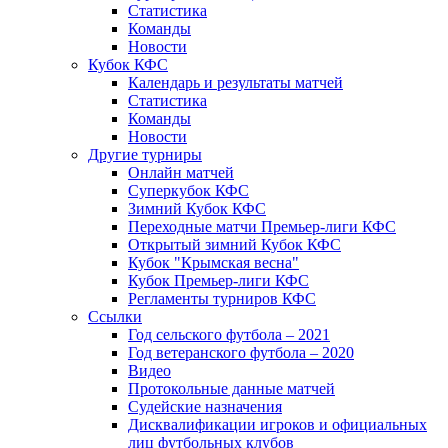
Статистика
Команды
Новости
Кубок КФС
Календарь и результаты матчей
Статистика
Команды
Новости
Другие турниры
Онлайн матчей
Суперкубок КФС
Зимний Кубок КФС
Переходные матчи Премьер-лиги КФС
Открытый зимний Кубок КФС
Кубок "Крымская весна"
Кубок Премьер-лиги КФС
Регламенты турниров КФС
Ссылки
Год сельского футбола – 2021
Год ветеранского футбола – 2020
Видео
Протокольные данные матчей
Судейские назначения
Дисквалификации игроков и официальных
лиц футбольных клубов