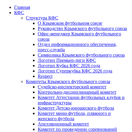
Главная
КФС
Структура КФС
О Крымском футбольном союзе
Руководство Крымского футбольного союза
Офис-менеджер Крымского футбольного
союза
Отдел информационного обеспечения,
пресс-служба
Символика Крымского футбольного союза
Логотип Премьер-лиги КФС
Логотип Кубка КФС 2026 года
Логотип Суперкубка КФС 2026 года
Respect
Комитеты Крымского футбольного союза
Судейско-инспекторский комитет
Контрольно-дисциплинарный комитет
Комитет Аттестации футбольных клубов и
инфраструктуры
Комитет Детско-юношеского футбола
Комитет мини-футбола, пляжного и
женского футбола
Апелляционный комитет
Комитет по проведению соревнований