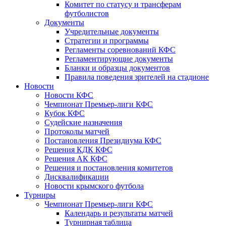
Комитет по статусу и трансферам
футболистов
Документы
Учредительные документы
Стратегии и программы
Регламенты соревнований КФС
Регламентирующие документы
Бланки и образцы документов
Правила поведения зрителей на стадионе
Новости
Новости КФС
Чемпионат Премьер-лиги КФС
Кубок КФС
Судейские назначения
Протоколы матчей
Постановления Президиума КФС
Решения КДК КФС
Решения АК КФС
Решения и постановления комитетов
Дисквалификации
Новости крымского футбола
Турниры
Чемпионат Премьер-лиги КФС
Календарь и результаты матчей
Турнирная таблица