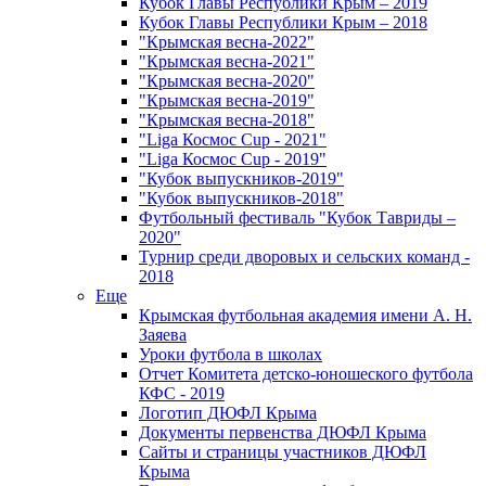
Кубок Главы Республики Крым – 2019
Кубок Главы Республики Крым – 2018
"Крымская весна-2022"
"Крымская весна-2021"
"Крымская весна-2020"
"Крымская весна-2019"
"Крымская весна-2018"
"Liga Космос Cup - 2021"
"Liga Космос Cup - 2019"
"Кубок выпускников-2019"
"Кубок выпускников-2018"
Футбольный фестиваль "Кубок Тавриды –
2020"
Турнир среди дворовых и сельских команд -
2018
Еще
Крымская футбольная академия имени А. Н.
Заяева
Уроки футбола в школах
Отчет Комитета детско-юношеского футбола
КФС - 2019
Логотип ДЮФЛ Крыма
Документы первенства ДЮФЛ Крыма
Сайты и страницы участников ДЮФЛ
Крыма