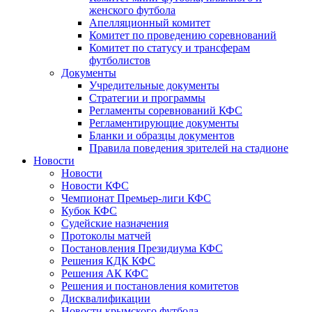
женского футбола
Апелляционный комитет
Комитет по проведению соревнований
Комитет по статусу и трансферам
футболистов
Документы
Учредительные документы
Стратегии и программы
Регламенты соревнований КФС
Регламентирующие документы
Бланки и образцы документов
Правила поведения зрителей на стадионе
Новости
Новости
Новости КФС
Чемпионат Премьер-лиги КФС
Кубок КФС
Судейские назначения
Протоколы матчей
Постановления Президиума КФС
Решения КДК КФС
Решения АК КФС
Решения и постановления комитетов
Дисквалификации
Новости крымского футбола