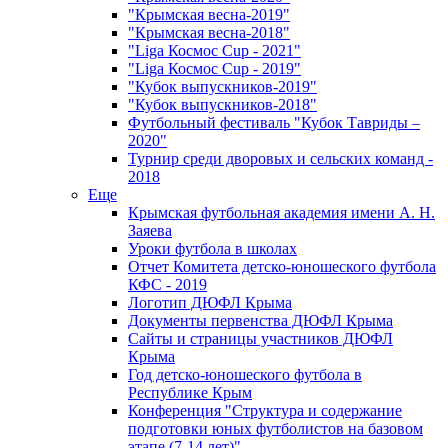
"Крымская весна-2019"
"Крымская весна-2018"
"Liga Космос Cup - 2021"
"Liga Космос Cup - 2019"
"Кубок выпускников-2019"
"Кубок выпускников-2018"
Футбольный фестиваль "Кубок Тавриды –
2020"
Турнир среди дворовых и сельских команд -
2018
Еще
Крымская футбольная академия имени А. Н.
Заяева
Уроки футбола в школах
Отчет Комитета детско-юношеского футбола
КФС - 2019
Логотип ДЮФЛ Крыма
Документы первенства ДЮФЛ Крыма
Сайты и страницы участников ДЮФЛ
Крыма
Год детско-юношеского футбола в
Республике Крым
Конференция "Структура и содержание
подготовки юных футболистов на базовом
этапе (7-14 лет)"