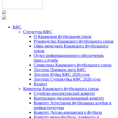
КФС
Структура КФС
О Крымском футбольном союзе
Руководство Крымского футбольного союза
Офис-менеджер Крымского футбольного
союза
Отдел информационного обеспечения,
пресс-служба
Символика Крымского футбольного союза
Логотип Премьер-лиги КФС
Логотип Кубка КФС 2026 года
Логотип Суперкубка КФС 2026 года
Respect
Комитеты Крымского футбольного союза
Судейско-инспекторский комитет
Контрольно-дисциплинарный комитет
Комитет Аттестации футбольных клубов и
инфраструктуры
Комитет Детско-юношеского футбола
Комитет мини-футбола, пляжного и