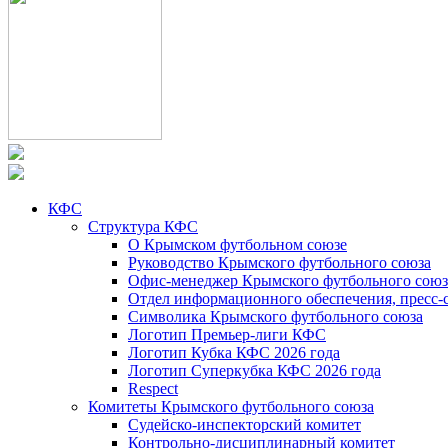
КФС
Структура КФС
О Крымском футбольном союзе
Руководство Крымского футбольного союза
Офис-менеджер Крымского футбольного союз
Отдел информационного обеспечения, пресс-
Символика Крымского футбольного союза
Логотип Премьер-лиги КФС
Логотип Кубка КФС 2026 года
Логотип Суперкубка КФС 2026 года
Respect
Комитеты Крымского футбольного союза
Судейско-инспекторский комитет
Контрольно-дисциплинарный комитет