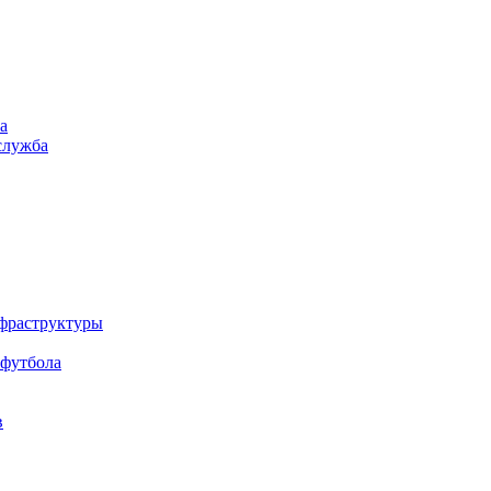
а
служба
нфраструктуры
 футбола
в