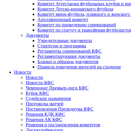
Комитет Аттестации футбольных клубов и и
Комитет Детско-юношеского футбола
Комитет мини-футбола, пляжного и женского
Апелляционный комитет
Комитет по проведению соревнований
Комитет по статусу и трансферам футболисто
Документы
Учредительные документы
Стратегии и программы
Регламенты соревнований КФС
Регламентирующие документы
Бланки и образцы документов
Правила поведения зрителей на стадионе
Новости
Новости
Новости КФС
Чемпионат Премьер-лиги КФС
Кубок КФС
Судейские назначения
Протоколы матчей
Постановления Президиума КФС
Решения КДК КФС
Решения АК КФС
Решения и постановления комитетов
Дисквалификации