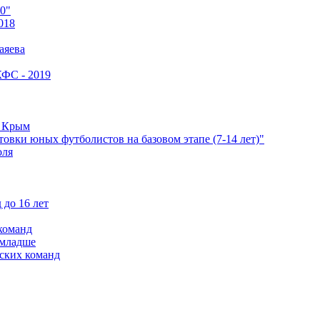
0"
018
аяева
КФС - 2019
е Крым
овки юных футболистов на базовом этапе (7-14 лет)"
оля
 до 16 лет
команд
 младше
ских команд