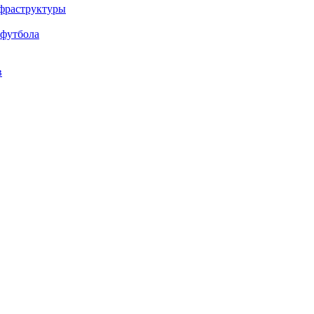
нфраструктуры
 футбола
в