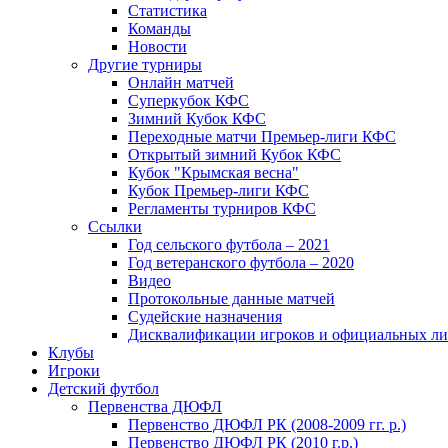
Статистика
Команды
Новости
Другие турниры
Онлайн матчей
Суперкубок КФС
Зимний Кубок КФС
Переходные матчи Премьер-лиги КФС
Открытый зимний Кубок КФС
Кубок "Крымская весна"
Кубок Премьер-лиги КФС
Регламенты турниров КФС
Ссылки
Год сельского футбола – 2021
Год ветеранского футбола – 2020
Видео
Протокольные данные матчей
Судейские назначения
Дисквалификации игроков и официальных ли
Клубы
Игроки
Детский футбол
Первенства ДЮФЛ
Первенство ДЮФЛ РК (2008-2009 гг. р.)
Первенство ДЮФЛ РК (2010 г.р.)