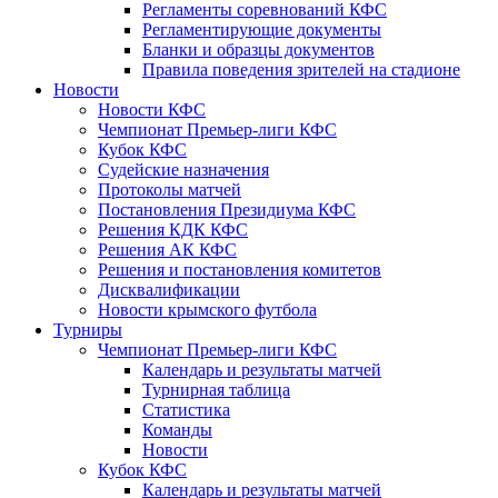
Регламенты соревнований КФС
Регламентирующие документы
Бланки и образцы документов
Правила поведения зрителей на стадионе
Новости
Новости КФС
Чемпионат Премьер-лиги КФС
Кубок КФС
Судейские назначения
Протоколы матчей
Постановления Президиума КФС
Решения КДК КФС
Решения АК КФС
Решения и постановления комитетов
Дисквалификации
Новости крымского футбола
Турниры
Чемпионат Премьер-лиги КФС
Календарь и результаты матчей
Турнирная таблица
Статистика
Команды
Новости
Кубок КФС
Календарь и результаты матчей