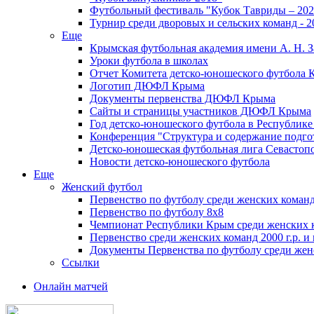
Футбольный фестиваль "Кубок Тавриды – 202
Турнир среди дворовых и сельских команд - 2
Еще
Крымская футбольная академия имени А. Н. З
Уроки футбола в школах
Отчет Комитета детско-юношеского футбола 
Логотип ДЮФЛ Крыма
Документы первенства ДЮФЛ Крыма
Сайты и страницы участников ДЮФЛ Крыма
Год детско-юношеского футбола в Республик
Конференция "Структура и содержание подгот
Детско-юношеская футбольная лига Севастоп
Новости детско-юношеского футбола
Еще
Женский футбол
Первенство по футболу среди женских команд
Первенство по футболу 8х8
Чемпионат Республики Крым среди женских 
Первенство среди женских команд 2000 г.р. и
Документы Первенства по футболу среди жен
Ссылки
Онлайн матчей