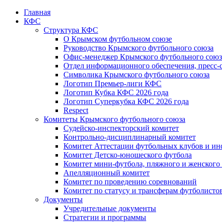
Главная
КФС
Структура КФС
О Крымском футбольном союзе
Руководство Крымского футбольного союза
Офис-менеджер Крымского футбольного союз
Отдел информационного обеспечения, пресс-
Символика Крымского футбольного союза
Логотип Премьер-лиги КФС
Логотип Кубка КФС 2026 года
Логотип Суперкубка КФС 2026 года
Respect
Комитеты Крымского футбольного союза
Судейско-инспекторский комитет
Контрольно-дисциплинарный комитет
Комитет Аттестации футбольных клубов и и
Комитет Детско-юношеского футбола
Комитет мини-футбола, пляжного и женского
Апелляционный комитет
Комитет по проведению соревнований
Комитет по статусу и трансферам футболисто
Документы
Учредительные документы
Стратегии и программы