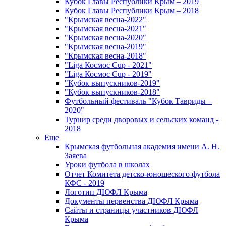
Кубок Главы Республики Крым – 2019
Кубок Главы Республики Крым – 2018
"Крымская весна-2022"
"Крымская весна-2021"
"Крымская весна-2020"
"Крымская весна-2019"
"Крымская весна-2018"
"Liga Космос Cup - 2021"
"Liga Космос Cup - 2019"
"Кубок выпускников-2019"
"Кубок выпускников-2018"
Футбольный фестиваль "Кубок Тавриды –
2020"
Турнир среди дворовых и сельских команд -
2018
Еще
Крымская футбольная академия имени А. Н.
Заяева
Уроки футбола в школах
Отчет Комитета детско-юношеского футбола
КФС - 2019
Логотип ДЮФЛ Крыма
Документы первенства ДЮФЛ Крыма
Сайты и страницы участников ДЮФЛ
Крыма