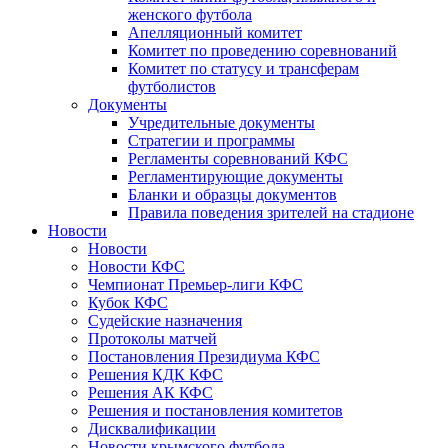
женского футбола
Апелляционный комитет
Комитет по проведению соревнований
Комитет по статусу и трансферам
футболистов
Документы
Учредительные документы
Стратегии и программы
Регламенты соревнований КФС
Регламентирующие документы
Бланки и образцы документов
Правила поведения зрителей на стадионе
Новости
Новости
Новости КФС
Чемпионат Премьер-лиги КФС
Кубок КФС
Судейские назначения
Протоколы матчей
Постановления Президиума КФС
Решения КДК КФС
Решения АК КФС
Решения и постановления комитетов
Дисквалификации
Новости крымского футбола