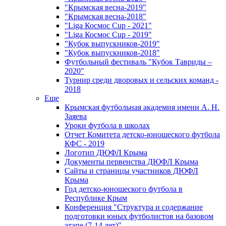
"Крымская весна-2019"
"Крымская весна-2018"
"Liga Космос Cup - 2021"
"Liga Космос Cup - 2019"
"Кубок выпускников-2019"
"Кубок выпускников-2018"
Футбольный фестиваль "Кубок Тавриды –
2020"
Турнир среди дворовых и сельских команд -
2018
Еще
Крымская футбольная академия имени А. Н.
Заяева
Уроки футбола в школах
Отчет Комитета детско-юношеского футбола
КФС - 2019
Логотип ДЮФЛ Крыма
Документы первенства ДЮФЛ Крыма
Сайты и страницы участников ДЮФЛ
Крыма
Год детско-юношеского футбола в
Республике Крым
Конференция "Структура и содержание
подготовки юных футболистов на базовом
этапе (7-14 лет)"