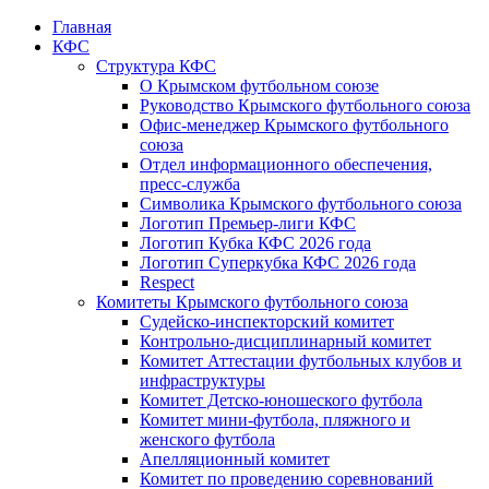
Главная
КФС
Структура КФС
О Крымском футбольном союзе
Руководство Крымского футбольного союза
Офис-менеджер Крымского футбольного
союза
Отдел информационного обеспечения,
пресс-служба
Символика Крымского футбольного союза
Логотип Премьер-лиги КФС
Логотип Кубка КФС 2026 года
Логотип Суперкубка КФС 2026 года
Respect
Комитеты Крымского футбольного союза
Судейско-инспекторский комитет
Контрольно-дисциплинарный комитет
Комитет Аттестации футбольных клубов и
инфраструктуры
Комитет Детско-юношеского футбола
Комитет мини-футбола, пляжного и
женского футбола
Апелляционный комитет
Комитет по проведению соревнований