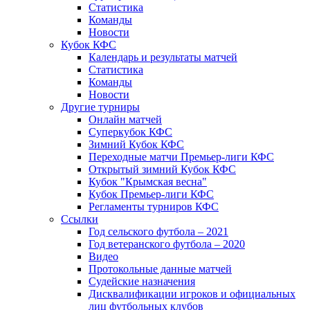
Статистика
Команды
Новости
Кубок КФС
Календарь и результаты матчей
Статистика
Команды
Новости
Другие турниры
Онлайн матчей
Суперкубок КФС
Зимний Кубок КФС
Переходные матчи Премьер-лиги КФС
Открытый зимний Кубок КФС
Кубок "Крымская весна"
Кубок Премьер-лиги КФС
Регламенты турниров КФС
Ссылки
Год сельского футбола – 2021
Год ветеранского футбола – 2020
Видео
Протокольные данные матчей
Судейские назначения
Дисквалификации игроков и официальных
лиц футбольных клубов