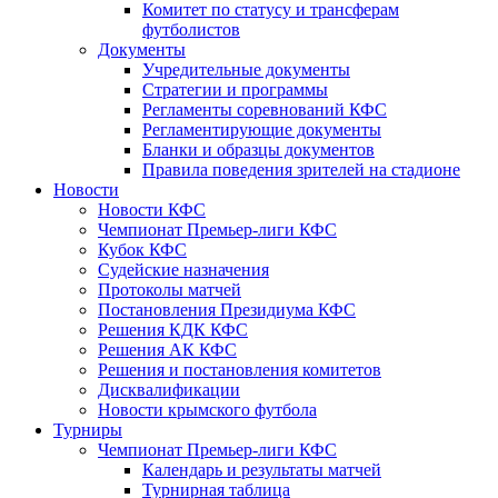
Комитет по статусу и трансферам
футболистов
Документы
Учредительные документы
Стратегии и программы
Регламенты соревнований КФС
Регламентирующие документы
Бланки и образцы документов
Правила поведения зрителей на стадионе
Новости
Новости КФС
Чемпионат Премьер-лиги КФС
Кубок КФС
Судейские назначения
Протоколы матчей
Постановления Президиума КФС
Решения КДК КФС
Решения АК КФС
Решения и постановления комитетов
Дисквалификации
Новости крымского футбола
Турниры
Чемпионат Премьер-лиги КФС
Календарь и результаты матчей
Турнирная таблица