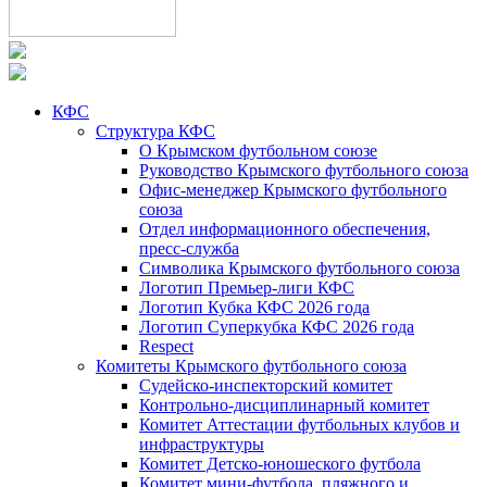
КФС
Структура КФС
О Крымском футбольном союзе
Руководство Крымского футбольного союза
Офис-менеджер Крымского футбольного
союза
Отдел информационного обеспечения,
пресс-служба
Символика Крымского футбольного союза
Логотип Премьер-лиги КФС
Логотип Кубка КФС 2026 года
Логотип Суперкубка КФС 2026 года
Respect
Комитеты Крымского футбольного союза
Судейско-инспекторский комитет
Контрольно-дисциплинарный комитет
Комитет Аттестации футбольных клубов и
инфраструктуры
Комитет Детско-юношеского футбола
Комитет мини-футбола, пляжного и