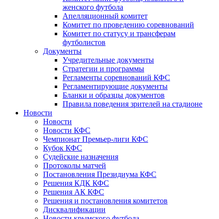
женского футбола
Апелляционный комитет
Комитет по проведению соревнований
Комитет по статусу и трансферам
футболистов
Документы
Учредительные документы
Стратегии и программы
Регламенты соревнований КФС
Регламентирующие документы
Бланки и образцы документов
Правила поведения зрителей на стадионе
Новости
Новости
Новости КФС
Чемпионат Премьер-лиги КФС
Кубок КФС
Судейские назначения
Протоколы матчей
Постановления Президиума КФС
Решения КДК КФС
Решения АК КФС
Решения и постановления комитетов
Дисквалификации
Новости крымского футбола