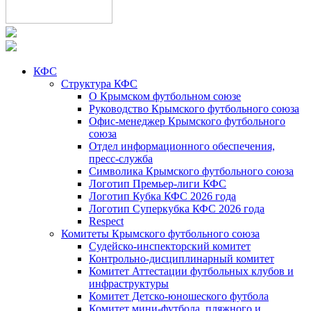
КФС
Структура КФС
О Крымском футбольном союзе
Руководство Крымского футбольного союза
Офис-менеджер Крымского футбольного
союза
Отдел информационного обеспечения,
пресс-служба
Символика Крымского футбольного союза
Логотип Премьер-лиги КФС
Логотип Кубка КФС 2026 года
Логотип Суперкубка КФС 2026 года
Respect
Комитеты Крымского футбольного союза
Судейско-инспекторский комитет
Контрольно-дисциплинарный комитет
Комитет Аттестации футбольных клубов и
инфраструктуры
Комитет Детско-юношеского футбола
Комитет мини-футбола, пляжного и