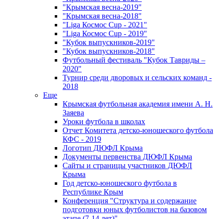
"Крымская весна-2019"
"Крымская весна-2018"
"Liga Космос Cup - 2021"
"Liga Космос Cup - 2019"
"Кубок выпускников-2019"
"Кубок выпускников-2018"
Футбольный фестиваль "Кубок Тавриды –
2020"
Турнир среди дворовых и сельских команд -
2018
Еще
Крымская футбольная академия имени А. Н.
Заяева
Уроки футбола в школах
Отчет Комитета детско-юношеского футбола
КФС - 2019
Логотип ДЮФЛ Крыма
Документы первенства ДЮФЛ Крыма
Сайты и страницы участников ДЮФЛ
Крыма
Год детско-юношеского футбола в
Республике Крым
Конференция "Структура и содержание
подготовки юных футболистов на базовом
этапе (7-14 лет)"