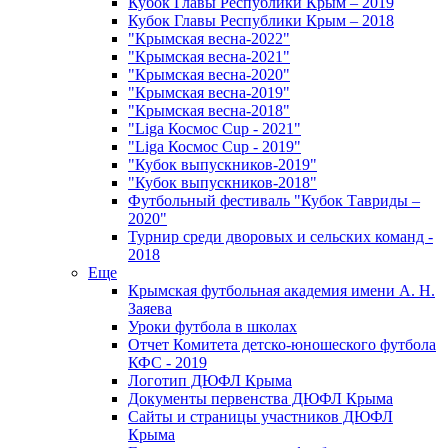
Кубок Главы Республики Крым – 2019
Кубок Главы Республики Крым – 2018
"Крымская весна-2022"
"Крымская весна-2021"
"Крымская весна-2020"
"Крымская весна-2019"
"Крымская весна-2018"
"Liga Космос Cup - 2021"
"Liga Космос Cup - 2019"
"Кубок выпускников-2019"
"Кубок выпускников-2018"
Футбольный фестиваль "Кубок Тавриды –
2020"
Турнир среди дворовых и сельских команд -
2018
Еще
Крымская футбольная академия имени А. Н.
Заяева
Уроки футбола в школах
Отчет Комитета детско-юношеского футбола
КФС - 2019
Логотип ДЮФЛ Крыма
Документы первенства ДЮФЛ Крыма
Сайты и страницы участников ДЮФЛ
Крыма