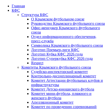
Главная
КФС
Структура КФС
О Крымском футбольном союзе
Руководство Крымского футбольного союза
Офис-менеджер Крымского футбольного
союза
Отдел информационного обеспечения,
пресс-служба
Символика Крымского футбольного союза
Логотип Премьер-лиги КФС
Логотип Кубка КФС 2026 года
Логотип Суперкубка КФС 2026 года
Respect
Комитеты Крымского футбольного союза
Судейско-инспекторский комитет
Контрольно-дисциплинарный комитет
Комитет Аттестации футбольных клубов и
инфраструктуры
Комитет Детско-юношеского футбола
Комитет мини-футбола, пляжного и
женского футбола
Апелляционный комитет
Комитет по проведению соревнований