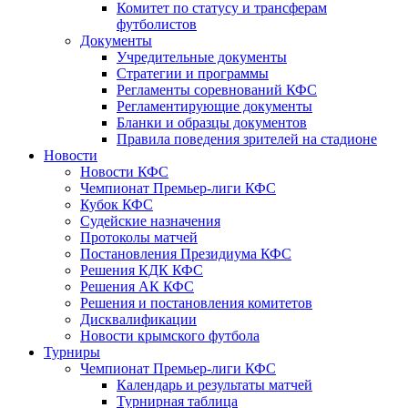
Комитет по статусу и трансферам
футболистов
Документы
Учредительные документы
Стратегии и программы
Регламенты соревнований КФС
Регламентирующие документы
Бланки и образцы документов
Правила поведения зрителей на стадионе
Новости
Новости КФС
Чемпионат Премьер-лиги КФС
Кубок КФС
Судейские назначения
Протоколы матчей
Постановления Президиума КФС
Решения КДК КФС
Решения АК КФС
Решения и постановления комитетов
Дисквалификации
Новости крымского футбола
Турниры
Чемпионат Премьер-лиги КФС
Календарь и результаты матчей
Турнирная таблица