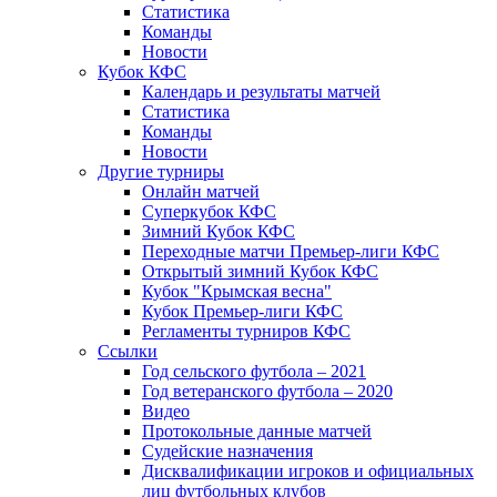
Статистика
Команды
Новости
Кубок КФС
Календарь и результаты матчей
Статистика
Команды
Новости
Другие турниры
Онлайн матчей
Суперкубок КФС
Зимний Кубок КФС
Переходные матчи Премьер-лиги КФС
Открытый зимний Кубок КФС
Кубок "Крымская весна"
Кубок Премьер-лиги КФС
Регламенты турниров КФС
Ссылки
Год сельского футбола – 2021
Год ветеранского футбола – 2020
Видео
Протокольные данные матчей
Судейские назначения
Дисквалификации игроков и официальных
лиц футбольных клубов