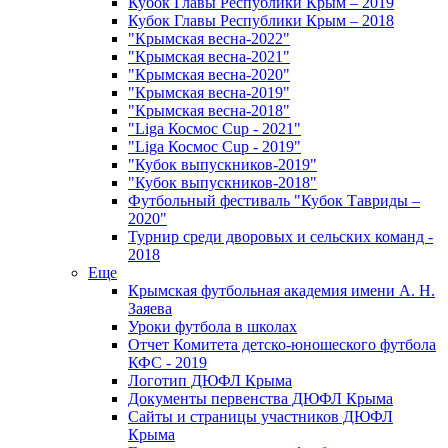
Кубок Главы Республики Крым – 2019
Кубок Главы Республики Крым – 2018
"Крымская весна-2022"
"Крымская весна-2021"
"Крымская весна-2020"
"Крымская весна-2019"
"Крымская весна-2018"
"Liga Космос Cup - 2021"
"Liga Космос Cup - 2019"
"Кубок выпускников-2019"
"Кубок выпускников-2018"
Футбольный фестиваль "Кубок Тавриды –
2020"
Турнир среди дворовых и сельских команд -
2018
Еще
Крымская футбольная академия имени А. Н.
Заяева
Уроки футбола в школах
Отчет Комитета детско-юношеского футбола
КФС - 2019
Логотип ДЮФЛ Крыма
Документы первенства ДЮФЛ Крыма
Сайты и страницы участников ДЮФЛ
Крыма