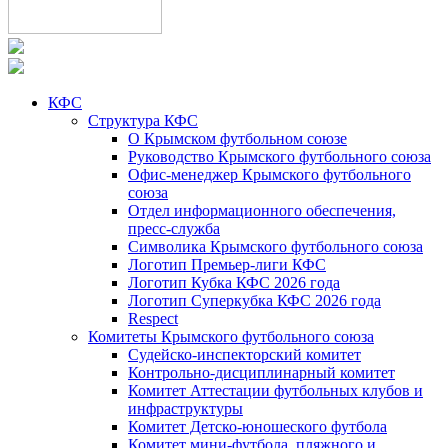
КФС
Структура КФС
О Крымском футбольном союзе
Руководство Крымского футбольного союза
Офис-менеджер Крымского футбольного
союза
Отдел информационного обеспечения,
пресс-служба
Символика Крымского футбольного союза
Логотип Премьер-лиги КФС
Логотип Кубка КФС 2026 года
Логотип Суперкубка КФС 2026 года
Respect
Комитеты Крымского футбольного союза
Судейско-инспекторский комитет
Контрольно-дисциплинарный комитет
Комитет Аттестации футбольных клубов и
инфраструктуры
Комитет Детско-юношеского футбола
Комитет мини-футбола, пляжного и