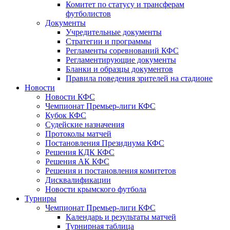
Комитет по статусу и трансферам
футболистов
Документы
Учредительные документы
Стратегии и программы
Регламенты соревнований КФС
Регламентирующие документы
Бланки и образцы документов
Правила поведения зрителей на стадионе
Новости
Новости КФС
Чемпионат Премьер-лиги КФС
Кубок КФС
Судейские назначения
Протоколы матчей
Постановления Президиума КФС
Решения КДК КФС
Решения АК КФС
Решения и постановления комитетов
Дисквалификации
Новости крымского футбола
Турниры
Чемпионат Премьер-лиги КФС
Календарь и результаты матчей
Турнирная таблица