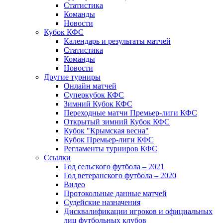
Статистика
Команды
Новости
Кубок КФС
Календарь и результаты матчей
Статистика
Команды
Новости
Другие турниры
Онлайн матчей
Суперкубок КФС
Зимний Кубок КФС
Переходные матчи Премьер-лиги КФС
Открытый зимний Кубок КФС
Кубок "Крымская весна"
Кубок Премьер-лиги КФС
Регламенты турниров КФС
Ссылки
Год сельского футбола – 2021
Год ветеранского футбола – 2020
Видео
Протокольные данные матчей
Судейские назначения
Дисквалификации игроков и официальных
лиц футбольных клубов