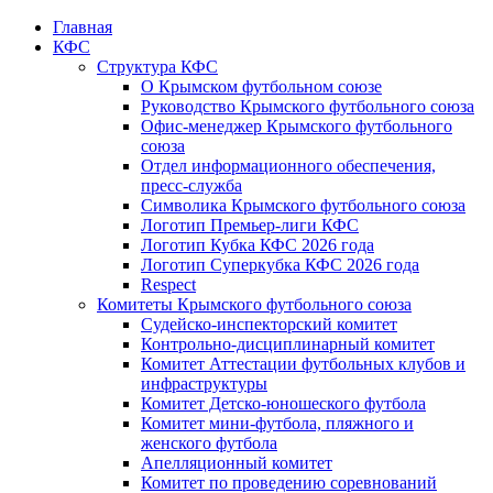
Главная
КФС
Структура КФС
О Крымском футбольном союзе
Руководство Крымского футбольного союза
Офис-менеджер Крымского футбольного
союза
Отдел информационного обеспечения,
пресс-служба
Символика Крымского футбольного союза
Логотип Премьер-лиги КФС
Логотип Кубка КФС 2026 года
Логотип Суперкубка КФС 2026 года
Respect
Комитеты Крымского футбольного союза
Судейско-инспекторский комитет
Контрольно-дисциплинарный комитет
Комитет Аттестации футбольных клубов и
инфраструктуры
Комитет Детско-юношеского футбола
Комитет мини-футбола, пляжного и
женского футбола
Апелляционный комитет
Комитет по проведению соревнований