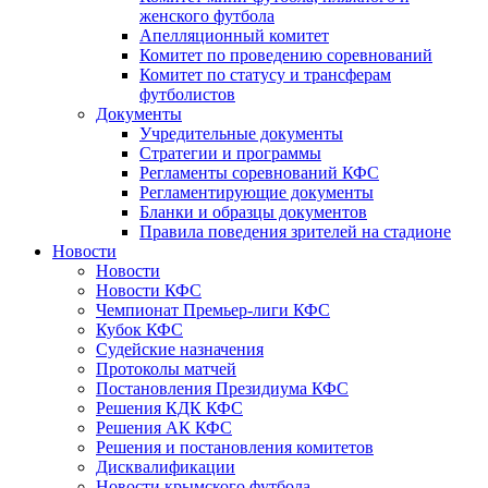
женского футбола
Апелляционный комитет
Комитет по проведению соревнований
Комитет по статусу и трансферам
футболистов
Документы
Учредительные документы
Стратегии и программы
Регламенты соревнований КФС
Регламентирующие документы
Бланки и образцы документов
Правила поведения зрителей на стадионе
Новости
Новости
Новости КФС
Чемпионат Премьер-лиги КФС
Кубок КФС
Судейские назначения
Протоколы матчей
Постановления Президиума КФС
Решения КДК КФС
Решения АК КФС
Решения и постановления комитетов
Дисквалификации
Новости крымского футбола