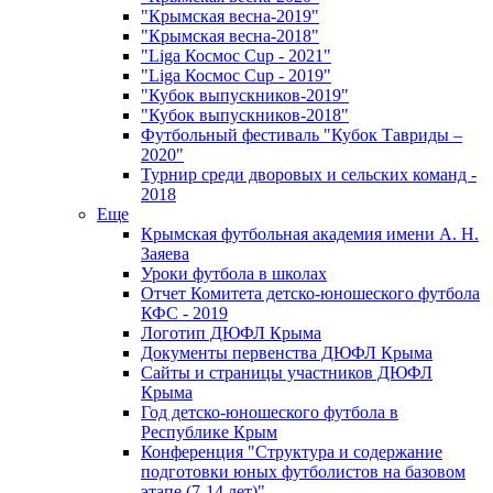
"Крымская весна-2019"
"Крымская весна-2018"
"Liga Космос Cup - 2021"
"Liga Космос Cup - 2019"
"Кубок выпускников-2019"
"Кубок выпускников-2018"
Футбольный фестиваль "Кубок Тавриды –
2020"
Турнир среди дворовых и сельских команд -
2018
Еще
Крымская футбольная академия имени А. Н.
Заяева
Уроки футбола в школах
Отчет Комитета детско-юношеского футбола
КФС - 2019
Логотип ДЮФЛ Крыма
Документы первенства ДЮФЛ Крыма
Сайты и страницы участников ДЮФЛ
Крыма
Год детско-юношеского футбола в
Республике Крым
Конференция "Структура и содержание
подготовки юных футболистов на базовом
этапе (7-14 лет)"