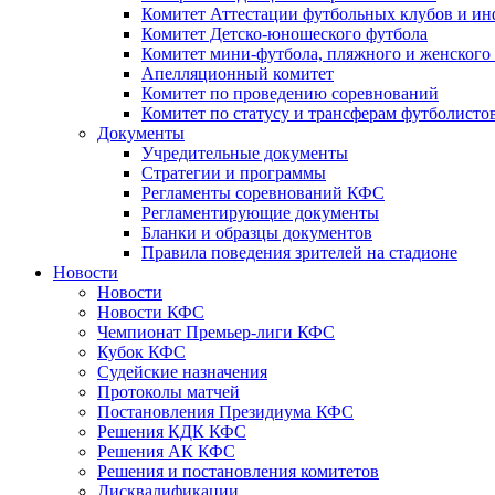
Комитет Аттестации футбольных клубов и и
Комитет Детско-юношеского футбола
Комитет мини-футбола, пляжного и женского
Апелляционный комитет
Комитет по проведению соревнований
Комитет по статусу и трансферам футболисто
Документы
Учредительные документы
Стратегии и программы
Регламенты соревнований КФС
Регламентирующие документы
Бланки и образцы документов
Правила поведения зрителей на стадионе
Новости
Новости
Новости КФС
Чемпионат Премьер-лиги КФС
Кубок КФС
Судейские назначения
Протоколы матчей
Постановления Президиума КФС
Решения КДК КФС
Решения АК КФС
Решения и постановления комитетов
Дисквалификации