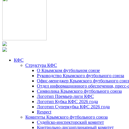
КФС
Структура КФС
О Крымском футбольном союзе
Руководство Крымского футбольного союза
Офис-менеджер Крымского футбольного союз
Отдел информационного обеспечения, пресс-
Символика Крымского футбольного союза
Логотип Премьер-лиги КФС
Логотип Кубка КФС 2026 года
Логотип Суперкубка КФС 2026 года
Respect
Комитеты Крымского футбольного союза
Судейско-инспекторский комитет
Контрольно-дисциплинарный комитет