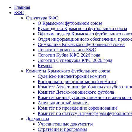
Главная
КФС
Структура КФС
О Крымском футбольном союзе
Руководство Крымского футбольного союза
Офис-менеджер Крымского футбольного союз
Отдел информационного обеспечения, пресс-
Символика Крымского футбольного союза
Логотип Премьер-лиги КФС
Логотип Кубка КФС 2026 года
Логотип Суперкубка КФС 2026 года
Respect
Комитеты Крымского футбольного союза
Судейско-инспекторский комитет
Контрольно-дисциплинарный комитет
Комитет Аттестации футбольных клубов и и
Комитет Детско-юношеского футбола
Комитет мини-футбола, пляжного и женского
Апелляционный комитет
Комитет по проведению соревнований
Комитет по статусу и трансферам футболисто
Документы
Учредительные документы
Стратегии и программы