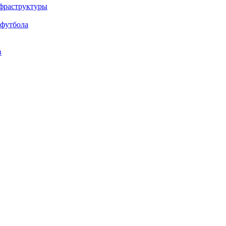
нфраструктуры
 футбола
в