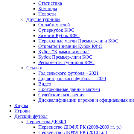
Статистика
Команды
Новости
Другие турниры
Онлайн матчей
Суперкубок КФС
Зимний Кубок КФС
Переходные матчи Премьер-лиги КФС
Открытый зимний Кубок КФС
Кубок "Крымская весна"
Кубок Премьер-лиги КФС
Регламенты турниров КФС
Ссылки
Год сельского футбола – 2021
Год ветеранского футбола – 2020
Видео
Протокольные данные матчей
Судейские назначения
Дисквалификации игроков и официальных ли
Клубы
Игроки
Детский футбол
Первенства ДЮФЛ
Первенство ДЮФЛ РК (2008-2009 гг. р.)
Первенство ДЮФЛ РК (2010 г.р.)