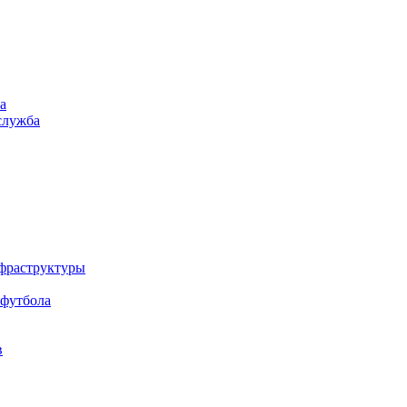
а
служба
нфраструктуры
 футбола
в