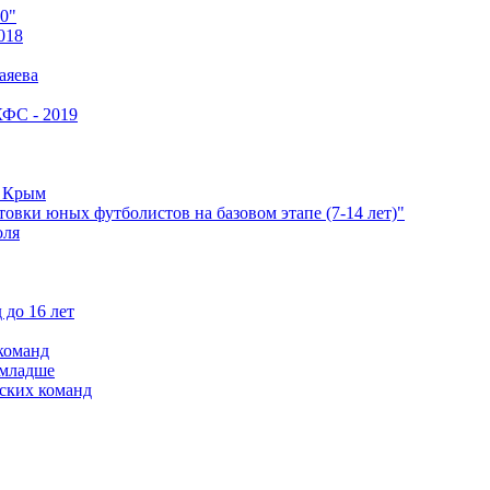
0"
018
аяева
КФС - 2019
е Крым
овки юных футболистов на базовом этапе (7-14 лет)"
оля
 до 16 лет
команд
 младше
ских команд