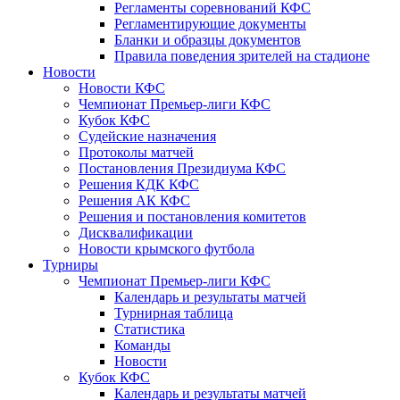
Регламенты соревнований КФС
Регламентирующие документы
Бланки и образцы документов
Правила поведения зрителей на стадионе
Новости
Новости КФС
Чемпионат Премьер-лиги КФС
Кубок КФС
Судейские назначения
Протоколы матчей
Постановления Президиума КФС
Решения КДК КФС
Решения АК КФС
Решения и постановления комитетов
Дисквалификации
Новости крымского футбола
Турниры
Чемпионат Премьер-лиги КФС
Календарь и результаты матчей
Турнирная таблица
Статистика
Команды
Новости
Кубок КФС
Календарь и результаты матчей