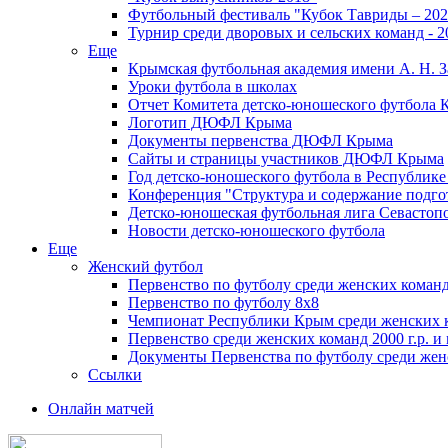
Футбольный фестиваль "Кубок Тавриды – 202
Турнир среди дворовых и сельских команд - 2
Еще
Крымская футбольная академия имени А. Н. З
Уроки футбола в школах
Отчет Комитета детско-юношеского футбола 
Логотип ДЮФЛ Крыма
Документы первенства ДЮФЛ Крыма
Сайты и страницы участников ДЮФЛ Крыма
Год детско-юношеского футбола в Республик
Конференция "Структура и содержание подгот
Детско-юношеская футбольная лига Севастоп
Новости детско-юношеского футбола
Еще
Женский футбол
Первенство по футболу среди женских команд
Первенство по футболу 8х8
Чемпионат Республики Крым среди женских 
Первенство среди женских команд 2000 г.р. и
Документы Первенства по футболу среди жен
Ссылки
Онлайн матчей