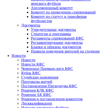
женского футбола
Апелляционный комитет
Комитет по проведению соревнований
Комитет по статусу и трансферам
футболистов
Документы
Учредительные документы
Стратегии и программы
Регламенты соревнований КФС
Регламентирующие документы
Бланки и образцы документов
Правила поведения зрителей на стадионе
Новости
Новости
Новости КФС
Чемпионат Премьер-лиги КФС
Кубок КФС
Судейские назначения
Протоколы матчей
Постановления Президиума КФС
Решения КДК КФС
Решения АК КФС
Решения и постановления комитетов
Дисквалификации
Новости крымского футбола