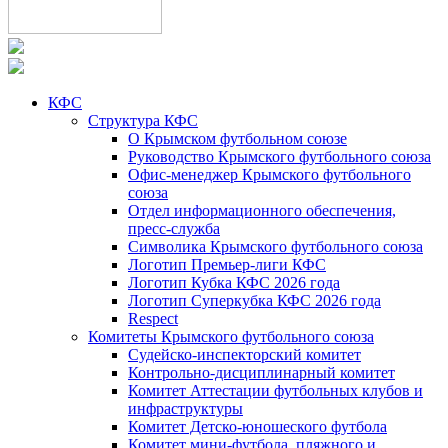
КФС
Структура КФС
О Крымском футбольном союзе
Руководство Крымского футбольного союза
Офис-менеджер Крымского футбольного
союза
Отдел информационного обеспечения,
пресс-служба
Символика Крымского футбольного союза
Логотип Премьер-лиги КФС
Логотип Кубка КФС 2026 года
Логотип Суперкубка КФС 2026 года
Respect
Комитеты Крымского футбольного союза
Судейско-инспекторский комитет
Контрольно-дисциплинарный комитет
Комитет Аттестации футбольных клубов и
инфраструктуры
Комитет Детско-юношеского футбола
Комитет мини-футбола, пляжного и