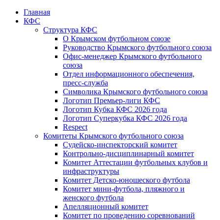
Главная
КФС
Структура КФС
О Крымском футбольном союзе
Руководство Крымского футбольного союза
Офис-менеджер Крымского футбольного
союза
Отдел информационного обеспечения,
пресс-служба
Символика Крымского футбольного союза
Логотип Премьер-лиги КФС
Логотип Кубка КФС 2026 года
Логотип Суперкубка КФС 2026 года
Respect
Комитеты Крымского футбольного союза
Судейско-инспекторский комитет
Контрольно-дисциплинарный комитет
Комитет Аттестации футбольных клубов и
инфраструктуры
Комитет Детско-юношеского футбола
Комитет мини-футбола, пляжного и
женского футбола
Апелляционный комитет
Комитет по проведению соревнований