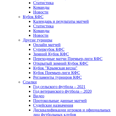
Статистика
Команды
Новости
Кубок КФС
Календарь и результаты матчей
Статистика
Команды
Новости
Другие турниры
Онлайн матчей
Суперкубок КФС
Зимний Кубок КФС
Переходные матчи Премьер-лиги КФС
Открытый зимний Кубок КФС
Кубок "Крымская весна"
Кубок Премьер-лиги КФС
Регламенты турниров КФС
Ссылки
Год сельского футбола – 2021
Год ветеранского футбола – 2020
Видео
Протокольные данные матчей
Судейские назначения
Дисквалификации игроков и официальных
лиц футбольных клубов