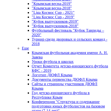
"Крымская весна-2019"
"Крымская весна-2018"
"Liga Космос Cup - 2021"
"Liga Космос Cup - 2019"
"Кубок выпускников-2019"
"Кубок выпускников-2018"
Футбольный фестиваль "Кубок Тавриды –
2020"
Турнир среди дворовых и сельских команд -
2018
Еще
Крымская футбольная академия имени А. Н.
Заяева
Уроки футбола в школах
Отчет Комитета детско-юношеского футбола
КФС - 2019
Логотип ДЮФЛ Крыма
Документы первенства ДЮФЛ Крыма
Сайты и страницы участников ДЮФЛ
Крыма
Год детско-юношеского футбола в
Республике Крым
Конференция "Структура и содержание
подготовки юных футболистов на базовом
этапе (7-14 лет)"