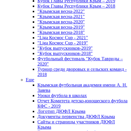
Кубок Главы Республики Крым – 2019
Кубок Главы Республики Крым – 2018
"Крымская весна-2022"
"Крымская весна-2021"
"Крымская весна-2020"
"Крымская весна-2019"
"Крымская весна-2018"
"Liga Космос Cup - 2021"
"Liga Космос Cup - 2019"
"Кубок выпускников-2019"
"Кубок выпускников-2018"
Футбольный фестиваль "Кубок Тавриды –
2020"
Турнир среди дворовых и сельских команд -
2018
Еще
Крымская футбольная академия имени А. Н.
Заяева
Уроки футбола в школах
Отчет Комитета детско-юношеского футбола
КФС - 2019
Логотип ДЮФЛ Крыма
Документы первенства ДЮФЛ Крыма
Сайты и страницы участников ДЮФЛ
Крыма