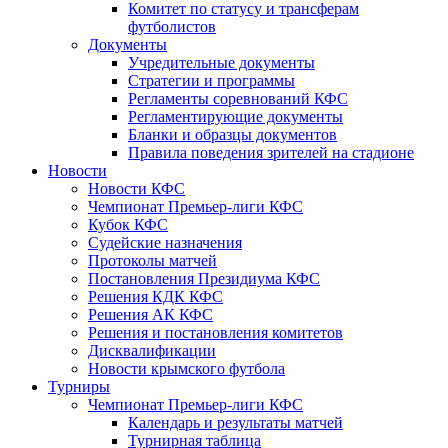
Комитет по статусу и трансферам
футболистов
Документы
Учредительные документы
Стратегии и программы
Регламенты соревнований КФС
Регламентирующие документы
Бланки и образцы документов
Правила поведения зрителей на стадионе
Новости
Новости КФС
Чемпионат Премьер-лиги КФС
Кубок КФС
Судейские назначения
Протоколы матчей
Постановления Президиума КФС
Решения КДК КФС
Решения АК КФС
Решения и постановления комитетов
Дисквалификации
Новости крымского футбола
Турниры
Чемпионат Премьер-лиги КФС
Календарь и результаты матчей
Турнирная таблица