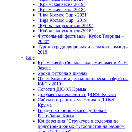
"Крымская весна-2019"
"Крымская весна-2018"
"Liga Космос Cup - 2021"
"Liga Космос Cup - 2019"
"Кубок выпускников-2019"
"Кубок выпускников-2018"
Футбольный фестиваль "Кубок Тавриды –
2020"
Турнир среди дворовых и сельских команд -
2018
Еще
Крымская футбольная академия имени А. Н.
Заяева
Уроки футбола в школах
Отчет Комитета детско-юношеского футбола
КФС - 2019
Логотип ДЮФЛ Крыма
Документы первенства ДЮФЛ Крыма
Сайты и страницы участников ДЮФЛ
Крыма
Год детско-юношеского футбола в
Республике Крым
Конференция "Структура и содержание
подготовки юных футболистов на базовом
этапе (7-14 лет)"