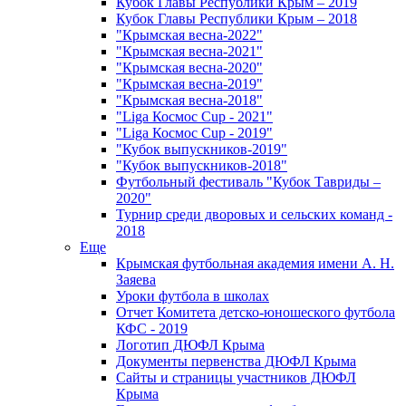
Кубок Главы Республики Крым – 2019
Кубок Главы Республики Крым – 2018
"Крымская весна-2022"
"Крымская весна-2021"
"Крымская весна-2020"
"Крымская весна-2019"
"Крымская весна-2018"
"Liga Космос Cup - 2021"
"Liga Космос Cup - 2019"
"Кубок выпускников-2019"
"Кубок выпускников-2018"
Футбольный фестиваль "Кубок Тавриды –
2020"
Турнир среди дворовых и сельских команд -
2018
Еще
Крымская футбольная академия имени А. Н.
Заяева
Уроки футбола в школах
Отчет Комитета детско-юношеского футбола
КФС - 2019
Логотип ДЮФЛ Крыма
Документы первенства ДЮФЛ Крыма
Сайты и страницы участников ДЮФЛ
Крыма