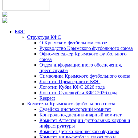
КФС
Структура КФС
О Крымском футбольном союзе
Руководство Крымского футбольного союза
Офис-менеджер Крымского футбольного
союза
Отдел информационного обеспечения,
пресс-служба
Символика Крымского футбольного союза
Логотип Премьер-лиги КФС
Логотип Кубка КФС 2026 года
Логотип Суперкубка КФС 2026 года
Respect
Комитеты Крымского футбольного союза
Судейско-инспекторский комитет
Контрольно-дисциплинарный комитет
Комитет Аттестации футбольных клубов и
инфраструктуры
Комитет Детско-юношеского футбола
Комитет мини-футбола, пляжного и