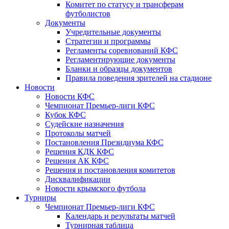
Комитет по статусу и трансферам
футболистов
Документы
Учредительные документы
Стратегии и программы
Регламенты соревнований КФС
Регламентирующие документы
Бланки и образцы документов
Правила поведения зрителей на стадионе
Новости
Новости КФС
Чемпионат Премьер-лиги КФС
Кубок КФС
Судейские назначения
Протоколы матчей
Постановления Президиума КФС
Решения КДК КФС
Решения АК КФС
Решения и постановления комитетов
Дисквалификации
Новости крымского футбола
Турниры
Чемпионат Премьер-лиги КФС
Календарь и результаты матчей
Турнирная таблица