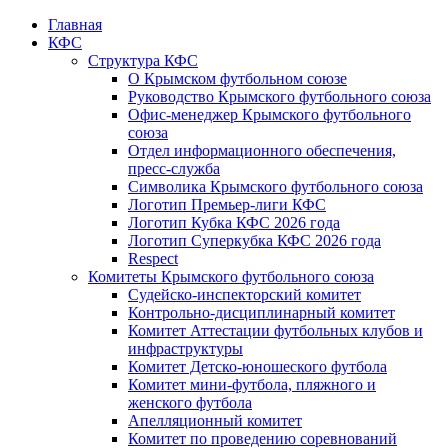
Главная
КФС
Структура КФС
О Крымском футбольном союзе
Руководство Крымского футбольного союза
Офис-менеджер Крымского футбольного
союза
Отдел информационного обеспечения,
пресс-служба
Символика Крымского футбольного союза
Логотип Премьер-лиги КФС
Логотип Кубка КФС 2026 года
Логотип Суперкубка КФС 2026 года
Respect
Комитеты Крымского футбольного союза
Судейско-инспекторский комитет
Контрольно-дисциплинарный комитет
Комитет Аттестации футбольных клубов и
инфраструктуры
Комитет Детско-юношеского футбола
Комитет мини-футбола, пляжного и
женского футбола
Апелляционный комитет
Комитет по проведению соревнований