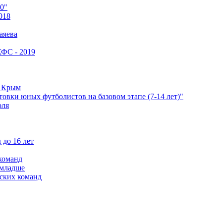
0"
018
аяева
КФС - 2019
е Крым
овки юных футболистов на базовом этапе (7-14 лет)"
оля
 до 16 лет
команд
 младше
ских команд