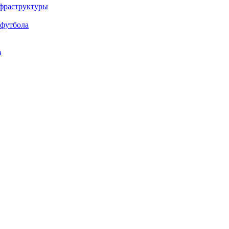
нфраструктуры
 футбола
в