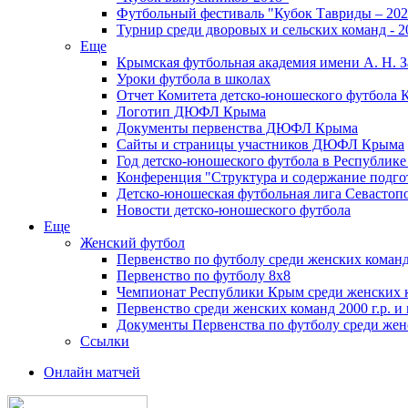
Футбольный фестиваль "Кубок Тавриды – 202
Турнир среди дворовых и сельских команд - 2
Еще
Крымская футбольная академия имени А. Н. З
Уроки футбола в школах
Отчет Комитета детско-юношеского футбола 
Логотип ДЮФЛ Крыма
Документы первенства ДЮФЛ Крыма
Сайты и страницы участников ДЮФЛ Крыма
Год детско-юношеского футбола в Республик
Конференция "Структура и содержание подгот
Детско-юношеская футбольная лига Севастоп
Новости детско-юношеского футбола
Еще
Женский футбол
Первенство по футболу среди женских команд
Первенство по футболу 8х8
Чемпионат Республики Крым среди женских 
Первенство среди женских команд 2000 г.р. и
Документы Первенства по футболу среди жен
Ссылки
Онлайн матчей