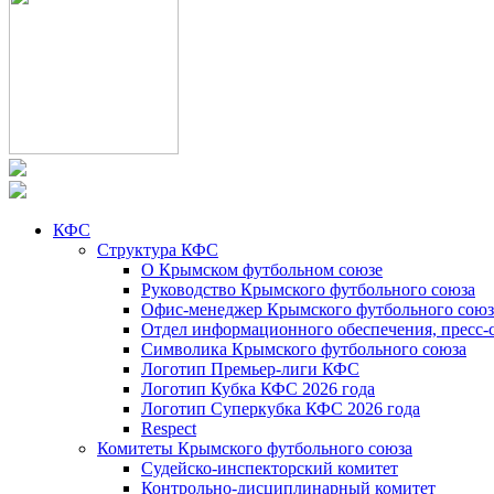
КФС
Структура КФС
О Крымском футбольном союзе
Руководство Крымского футбольного союза
Офис-менеджер Крымского футбольного союз
Отдел информационного обеспечения, пресс-
Символика Крымского футбольного союза
Логотип Премьер-лиги КФС
Логотип Кубка КФС 2026 года
Логотип Суперкубка КФС 2026 года
Respect
Комитеты Крымского футбольного союза
Судейско-инспекторский комитет
Контрольно-дисциплинарный комитет