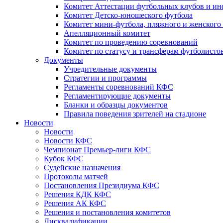
Комитет Аттестации футбольных клубов и и
Комитет Детско-юношеского футбола
Комитет мини-футбола, пляжного и женского
Апелляционный комитет
Комитет по проведению соревнований
Комитет по статусу и трансферам футболисто
Документы
Учредительные документы
Стратегии и программы
Регламенты соревнований КФС
Регламентирующие документы
Бланки и образцы документов
Правила поведения зрителей на стадионе
Новости
Новости
Новости КФС
Чемпионат Премьер-лиги КФС
Кубок КФС
Судейские назначения
Протоколы матчей
Постановления Президиума КФС
Решения КДК КФС
Решения АК КФС
Решения и постановления комитетов
Дисквалификации