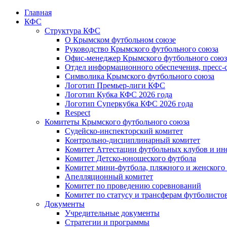
Главная
КФС
Структура КФС
О Крымском футбольном союзе
Руководство Крымского футбольного союза
Офис-менеджер Крымского футбольного союз
Отдел информационного обеспечения, пресс-
Символика Крымского футбольного союза
Логотип Премьер-лиги КФС
Логотип Кубка КФС 2026 года
Логотип Суперкубка КФС 2026 года
Respect
Комитеты Крымского футбольного союза
Судейско-инспекторский комитет
Контрольно-дисциплинарный комитет
Комитет Аттестации футбольных клубов и и
Комитет Детско-юношеского футбола
Комитет мини-футбола, пляжного и женского
Апелляционный комитет
Комитет по проведению соревнований
Комитет по статусу и трансферам футболисто
Документы
Учредительные документы
Стратегии и программы