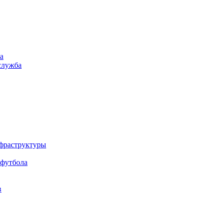
а
служба
нфраструктуры
 футбола
в