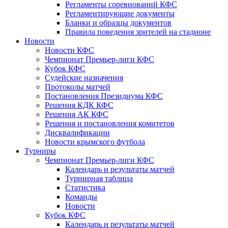
Регламенты соревнований КФС
Регламентирующие документы
Бланки и образцы документов
Правила поведения зрителей на стадионе
Новости
Новости КФС
Чемпионат Премьер-лиги КФС
Кубок КФС
Судейские назначения
Протоколы матчей
Постановления Президиума КФС
Решения КДК КФС
Решения АК КФС
Решения и постановления комитетов
Дисквалификации
Новости крымского футбола
Турниры
Чемпионат Премьер-лиги КФС
Календарь и результаты матчей
Турнирная таблица
Статистика
Команды
Новости
Кубок КФС
Календарь и результаты матчей