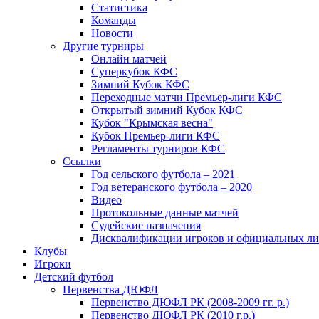
Статистика
Команды
Новости
Другие турниры
Онлайн матчей
Суперкубок КФС
Зимний Кубок КФС
Переходные матчи Премьер-лиги КФС
Открытый зимний Кубок КФС
Кубок "Крымская весна"
Кубок Премьер-лиги КФС
Регламенты турниров КФС
Ссылки
Год сельского футбола – 2021
Год ветеранского футбола – 2020
Видео
Протокольные данные матчей
Судейские назначения
Дисквалификации игроков и официальных ли
Клубы
Игроки
Детский футбол
Первенства ДЮФЛ
Первенство ДЮФЛ РК (2008-2009 гг. р.)
Первенство ДЮФЛ РК (2010 г.р.)