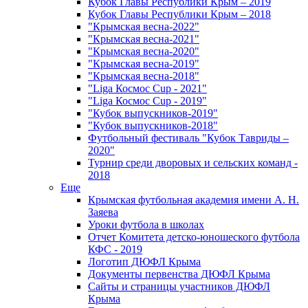
Кубок Главы Республики Крым – 2019
Кубок Главы Республики Крым – 2018
"Крымская весна-2022"
"Крымская весна-2021"
"Крымская весна-2020"
"Крымская весна-2019"
"Крымская весна-2018"
"Liga Космос Cup - 2021"
"Liga Космос Cup - 2019"
"Кубок выпускников-2019"
"Кубок выпускников-2018"
Футбольный фестиваль "Кубок Тавриды –
2020"
Турнир среди дворовых и сельских команд -
2018
Еще
Крымская футбольная академия имени А. Н.
Заяева
Уроки футбола в школах
Отчет Комитета детско-юношеского футбола
КФС - 2019
Логотип ДЮФЛ Крыма
Документы первенства ДЮФЛ Крыма
Сайты и страницы участников ДЮФЛ
Крыма