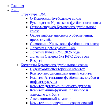
Главная
КФС
Структура КФС
О Крымском футбольном союзе
Руководство Крымского футбольного союза
Офис-менеджер Крымского футбольного
союза
Отдел информационного обеспечения,
пресс-служба
Символика Крымского футбольного союза
Логотип Премьер-лиги КФС
Логотип Кубка КФС 2026 года
Логотип Суперкубка КФС 2026 года
Respect
Комитеты Крымского футбольного союза
Судейско-инспекторский комитет
Контрольно-дисциплинарный комитет
Комитет Аттестации футбольных клубов и
инфраструктуры
Комитет Детско-юношеского футбола
Комитет мини-футбола, пляжного и
женского футбола
Апелляционный комитет
Комитет по проведению соревнований