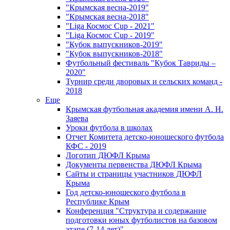
"Крымская весна-2019"
"Крымская весна-2018"
"Liga Космос Cup - 2021"
"Liga Космос Cup - 2019"
"Кубок выпускников-2019"
"Кубок выпускников-2018"
Футбольный фестиваль "Кубок Тавриды –
2020"
Турнир среди дворовых и сельских команд -
2018
Еще
Крымская футбольная академия имени А. Н.
Заяева
Уроки футбола в школах
Отчет Комитета детско-юношеского футбола
КФС - 2019
Логотип ДЮФЛ Крыма
Документы первенства ДЮФЛ Крыма
Сайты и страницы участников ДЮФЛ
Крыма
Год детско-юношеского футбола в
Республике Крым
Конференция "Структура и содержание
подготовки юных футболистов на базовом
этапе (7-14 лет)"