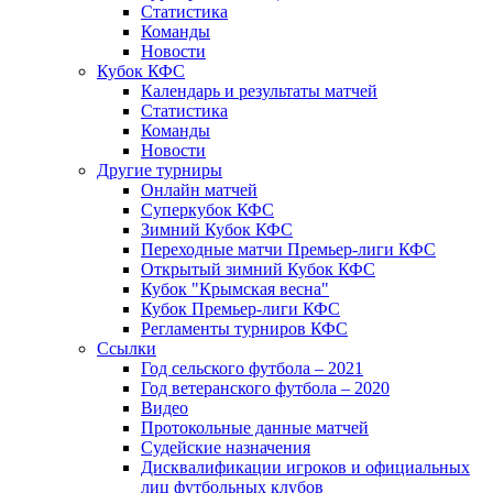
Статистика
Команды
Новости
Кубок КФС
Календарь и результаты матчей
Статистика
Команды
Новости
Другие турниры
Онлайн матчей
Суперкубок КФС
Зимний Кубок КФС
Переходные матчи Премьер-лиги КФС
Открытый зимний Кубок КФС
Кубок "Крымская весна"
Кубок Премьер-лиги КФС
Регламенты турниров КФС
Ссылки
Год сельского футбола – 2021
Год ветеранского футбола – 2020
Видео
Протокольные данные матчей
Судейские назначения
Дисквалификации игроков и официальных
лиц футбольных клубов