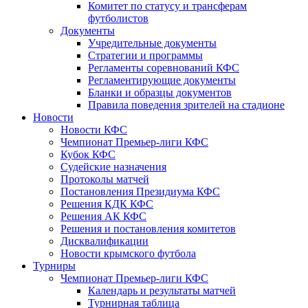
Комитет по статусу и трансферам
футболистов
Документы
Учредительные документы
Стратегии и программы
Регламенты соревнований КФС
Регламентирующие документы
Бланки и образцы документов
Правила поведения зрителей на стадионе
Новости
Новости КФС
Чемпионат Премьер-лиги КФС
Кубок КФС
Судейские назначения
Протоколы матчей
Постановления Президиума КФС
Решения КДК КФС
Решения АК КФС
Решения и постановления комитетов
Дисквалификации
Новости крымского футбола
Турниры
Чемпионат Премьер-лиги КФС
Календарь и результаты матчей
Турнирная таблица