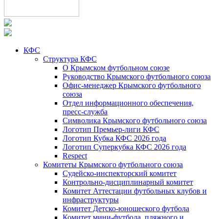
КФС
Структура КФС
О Крымском футбольном союзе
Руководство Крымского футбольного союза
Офис-менеджер Крымского футбольного
союза
Отдел информационного обеспечения,
пресс-служба
Символика Крымского футбольного союза
Логотип Премьер-лиги КФС
Логотип Кубка КФС 2026 года
Логотип Суперкубка КФС 2026 года
Respect
Комитеты Крымского футбольного союза
Судейско-инспекторский комитет
Контрольно-дисциплинарный комитет
Комитет Аттестации футбольных клубов и
инфраструктуры
Комитет Детско-юношеского футбола
Комитет мини-футбола, пляжного и