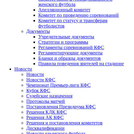
женского футбола
Апелляционный комитет
Комитет по проведению соревнований
Комитет по статусу и трансферам
футболистов
Документы
Учредительные документы
Стратегии и программы
Регламенты соревнований КФС
Регламентирующие документы
Бланки и образцы документов
Правила поведения зрителей на стадионе
Новости
Новости
Новости КФС
Чемпионат Премьер-лиги КФС
Кубок КФС
Судейские назначения
Протоколы матчей
Постановления Президиума КФС
Решения КДК КФС
Решения АК КФС
Решения и постановления комитетов
Дисквалификации
Новости крымского футбола