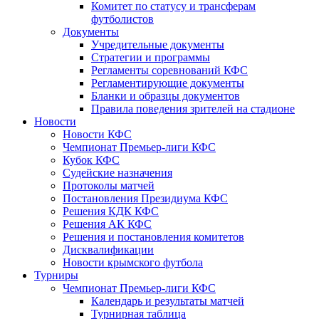
Комитет по статусу и трансферам
футболистов
Документы
Учредительные документы
Стратегии и программы
Регламенты соревнований КФС
Регламентирующие документы
Бланки и образцы документов
Правила поведения зрителей на стадионе
Новости
Новости КФС
Чемпионат Премьер-лиги КФС
Кубок КФС
Судейские назначения
Протоколы матчей
Постановления Президиума КФС
Решения КДК КФС
Решения АК КФС
Решения и постановления комитетов
Дисквалификации
Новости крымского футбола
Турниры
Чемпионат Премьер-лиги КФС
Календарь и результаты матчей
Турнирная таблица