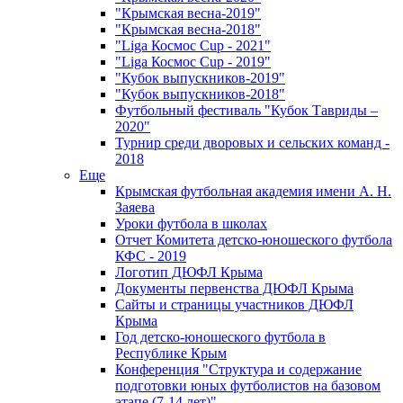
"Крымская весна-2019"
"Крымская весна-2018"
"Liga Космос Cup - 2021"
"Liga Космос Cup - 2019"
"Кубок выпускников-2019"
"Кубок выпускников-2018"
Футбольный фестиваль "Кубок Тавриды –
2020"
Турнир среди дворовых и сельских команд -
2018
Еще
Крымская футбольная академия имени А. Н.
Заяева
Уроки футбола в школах
Отчет Комитета детско-юношеского футбола
КФС - 2019
Логотип ДЮФЛ Крыма
Документы первенства ДЮФЛ Крыма
Сайты и страницы участников ДЮФЛ
Крыма
Год детско-юношеского футбола в
Республике Крым
Конференция "Структура и содержание
подготовки юных футболистов на базовом
этапе (7-14 лет)"