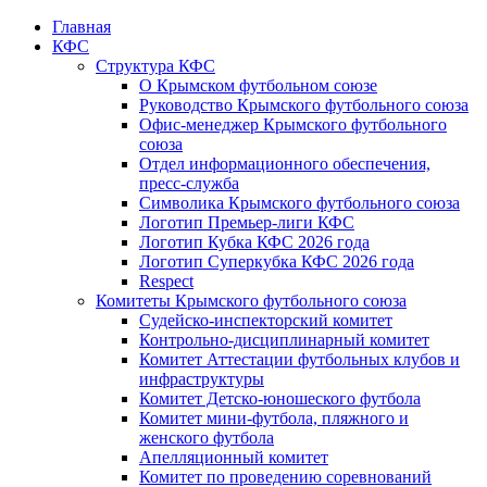
Главная
КФС
Структура КФС
О Крымском футбольном союзе
Руководство Крымского футбольного союза
Офис-менеджер Крымского футбольного
союза
Отдел информационного обеспечения,
пресс-служба
Символика Крымского футбольного союза
Логотип Премьер-лиги КФС
Логотип Кубка КФС 2026 года
Логотип Суперкубка КФС 2026 года
Respect
Комитеты Крымского футбольного союза
Судейско-инспекторский комитет
Контрольно-дисциплинарный комитет
Комитет Аттестации футбольных клубов и
инфраструктуры
Комитет Детско-юношеского футбола
Комитет мини-футбола, пляжного и
женского футбола
Апелляционный комитет
Комитет по проведению соревнований