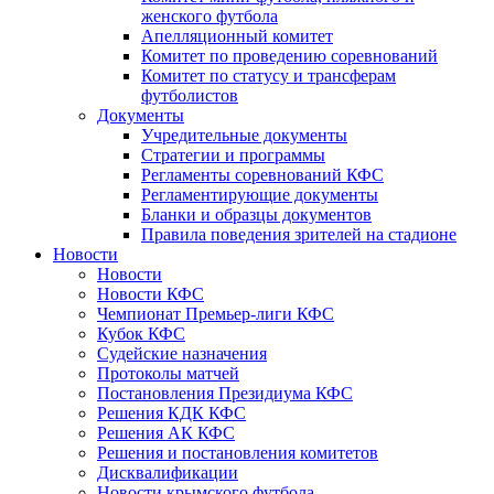
женского футбола
Апелляционный комитет
Комитет по проведению соревнований
Комитет по статусу и трансферам
футболистов
Документы
Учредительные документы
Стратегии и программы
Регламенты соревнований КФС
Регламентирующие документы
Бланки и образцы документов
Правила поведения зрителей на стадионе
Новости
Новости
Новости КФС
Чемпионат Премьер-лиги КФС
Кубок КФС
Судейские назначения
Протоколы матчей
Постановления Президиума КФС
Решения КДК КФС
Решения АК КФС
Решения и постановления комитетов
Дисквалификации
Новости крымского футбола