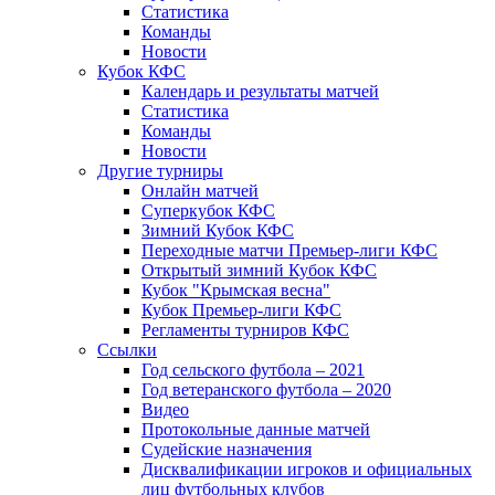
Статистика
Команды
Новости
Кубок КФС
Календарь и результаты матчей
Статистика
Команды
Новости
Другие турниры
Онлайн матчей
Суперкубок КФС
Зимний Кубок КФС
Переходные матчи Премьер-лиги КФС
Открытый зимний Кубок КФС
Кубок "Крымская весна"
Кубок Премьер-лиги КФС
Регламенты турниров КФС
Ссылки
Год сельского футбола – 2021
Год ветеранского футбола – 2020
Видео
Протокольные данные матчей
Судейские назначения
Дисквалификации игроков и официальных
лиц футбольных клубов