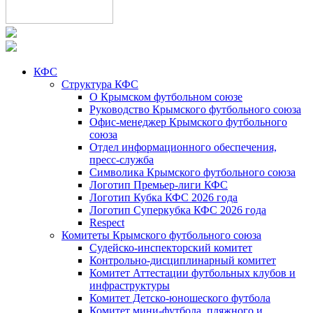
КФС
Структура КФС
О Крымском футбольном союзе
Руководство Крымского футбольного союза
Офис-менеджер Крымского футбольного
союза
Отдел информационного обеспечения,
пресс-служба
Символика Крымского футбольного союза
Логотип Премьер-лиги КФС
Логотип Кубка КФС 2026 года
Логотип Суперкубка КФС 2026 года
Respect
Комитеты Крымского футбольного союза
Судейско-инспекторский комитет
Контрольно-дисциплинарный комитет
Комитет Аттестации футбольных клубов и
инфраструктуры
Комитет Детско-юношеского футбола
Комитет мини-футбола, пляжного и