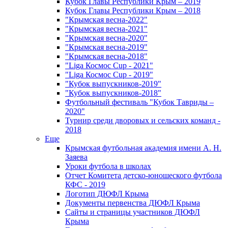
Кубок Главы Республики Крым – 2019
Кубок Главы Республики Крым – 2018
"Крымская весна-2022"
"Крымская весна-2021"
"Крымская весна-2020"
"Крымская весна-2019"
"Крымская весна-2018"
"Liga Космос Cup - 2021"
"Liga Космос Cup - 2019"
"Кубок выпускников-2019"
"Кубок выпускников-2018"
Футбольный фестиваль "Кубок Тавриды –
2020"
Турнир среди дворовых и сельских команд -
2018
Еще
Крымская футбольная академия имени А. Н.
Заяева
Уроки футбола в школах
Отчет Комитета детско-юношеского футбола
КФС - 2019
Логотип ДЮФЛ Крыма
Документы первенства ДЮФЛ Крыма
Сайты и страницы участников ДЮФЛ
Крыма