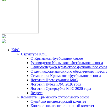
КФС
Структура КФС
О Крымском футбольном союзе
Руководство Крымского футбольного союза
Офис-менеджер Крымского футбольного союз
Отдел информационного обеспечения, пресс-
Символика Крымского футбольного союза
Логотип Премьер-лиги КФС
Логотип Кубка КФС 2026 года
Логотип Суперкубка КФС 2026 года
Respect
Комитеты Крымского футбольного союза
Судейско-инспекторский комитет
Контрольно-дисциплинарный комитет