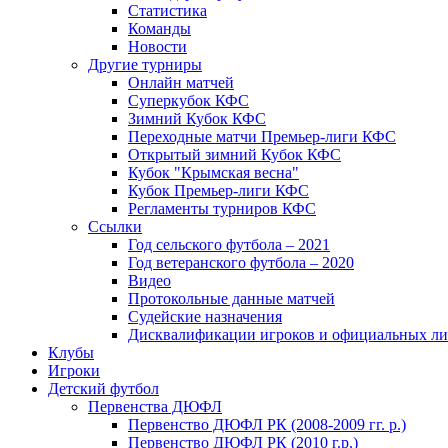
Статистика
Команды
Новости
Другие турниры
Онлайн матчей
Суперкубок КФС
Зимний Кубок КФС
Переходные матчи Премьер-лиги КФС
Открытый зимний Кубок КФС
Кубок "Крымская весна"
Кубок Премьер-лиги КФС
Регламенты турниров КФС
Ссылки
Год сельского футбола – 2021
Год ветеранского футбола – 2020
Видео
Протокольные данные матчей
Судейские назначения
Дисквалификации игроков и официальных ли
Клубы
Игроки
Детский футбол
Первенства ДЮФЛ
Первенство ДЮФЛ РК (2008-2009 гг. р.)
Первенство ДЮФЛ РК (2010 г.р.)