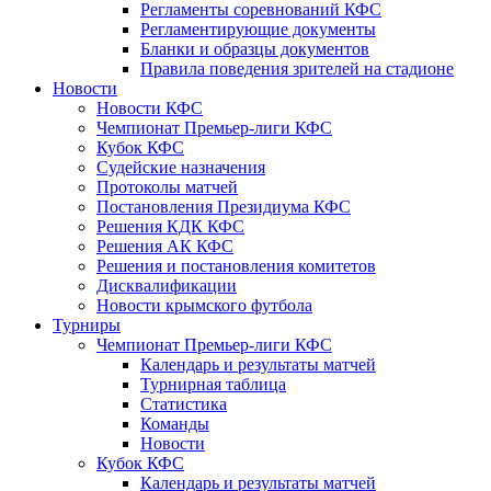
Регламенты соревнований КФС
Регламентирующие документы
Бланки и образцы документов
Правила поведения зрителей на стадионе
Новости
Новости КФС
Чемпионат Премьер-лиги КФС
Кубок КФС
Судейские назначения
Протоколы матчей
Постановления Президиума КФС
Решения КДК КФС
Решения АК КФС
Решения и постановления комитетов
Дисквалификации
Новости крымского футбола
Турниры
Чемпионат Премьер-лиги КФС
Календарь и результаты матчей
Турнирная таблица
Статистика
Команды
Новости
Кубок КФС
Календарь и результаты матчей