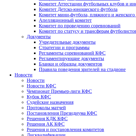
Комитет Аттестации футбольных клубов и и
Комитет Детско-юношеского футбола
Комитет мини-футбола, пляжного и женского
Апелляционный комитет
Комитет по проведению соревнований
Комитет по статусу и трансферам футболисто
Документы
Учредительные документы
Стратегии и программы
Регламенты соревнований КФС
Регламентирующие документы
Бланки и образцы документов
Правила поведения зрителей на стадионе
Новости
Новости
Новости КФС
Чемпионат Премьер-лиги КФС
Кубок КФС
Судейские назначения
Протоколы матчей
Постановления Президиума КФС
Решения КДК КФС
Решения АК КФС
Решения и постановления комитетов
Дисквалификации