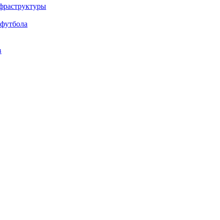
нфраструктуры
 футбола
в