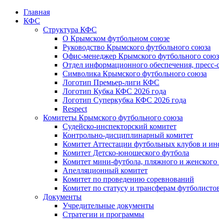
Главная
КФС
Структура КФС
О Крымском футбольном союзе
Руководство Крымского футбольного союза
Офис-менеджер Крымского футбольного союз
Отдел информационного обеспечения, пресс-
Символика Крымского футбольного союза
Логотип Премьер-лиги КФС
Логотип Кубка КФС 2026 года
Логотип Суперкубка КФС 2026 года
Respect
Комитеты Крымского футбольного союза
Судейско-инспекторский комитет
Контрольно-дисциплинарный комитет
Комитет Аттестации футбольных клубов и и
Комитет Детско-юношеского футбола
Комитет мини-футбола, пляжного и женского
Апелляционный комитет
Комитет по проведению соревнований
Комитет по статусу и трансферам футболисто
Документы
Учредительные документы
Стратегии и программы