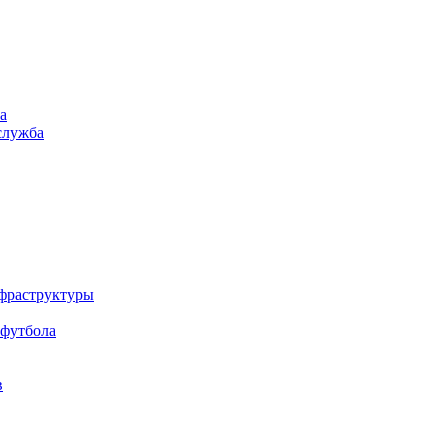
а
служба
нфраструктуры
 футбола
в