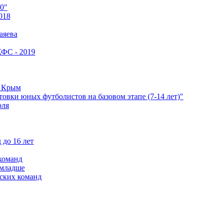
0"
018
аяева
КФС - 2019
е Крым
овки юных футболистов на базовом этапе (7-14 лет)"
оля
 до 16 лет
команд
 младше
ских команд