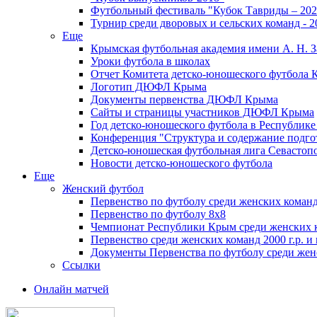
Футбольный фестиваль "Кубок Тавриды – 202
Турнир среди дворовых и сельских команд - 2
Еще
Крымская футбольная академия имени А. Н. З
Уроки футбола в школах
Отчет Комитета детско-юношеского футбола 
Логотип ДЮФЛ Крыма
Документы первенства ДЮФЛ Крыма
Сайты и страницы участников ДЮФЛ Крыма
Год детско-юношеского футбола в Республик
Конференция "Структура и содержание подгот
Детско-юношеская футбольная лига Севастоп
Новости детско-юношеского футбола
Еще
Женский футбол
Первенство по футболу среди женских команд
Первенство по футболу 8х8
Чемпионат Республики Крым среди женских 
Первенство среди женских команд 2000 г.р. и
Документы Первенства по футболу среди жен
Ссылки
Онлайн матчей