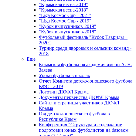
"Крымская весна-2019"
"Крымская весна-2018"
"Liga Космос Cup - 2021"
"Liga Космос Cup - 2019"
"Кубок выпускников-2019"
"Кубок выпускников-2018"
Футбольный фестиваль "Кубок Тавриды –
2020"
Турнир среди дворовых и сельских команд -
2018
Еще
Крымская футбольная академия имени А. Н.
Заяева
Уроки футбола в школах
Отчет Комитета детско-юношеского футбола
КФС - 2019
Логотип ДЮФЛ Крыма
Документы первенства ДЮФЛ Крыма
Сайты и страницы участников ДЮФЛ
Крыма
Год детско-юношеского футбола в
Республике Крым
Конференция "Структура и содержание
подготовки юных футболистов на базовом
этапе (7-14 лет)"