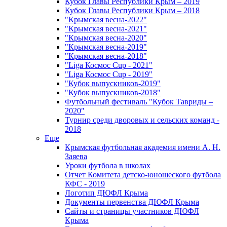
Кубок Главы Республики Крым – 2019
Кубок Главы Республики Крым – 2018
"Крымская весна-2022"
"Крымская весна-2021"
"Крымская весна-2020"
"Крымская весна-2019"
"Крымская весна-2018"
"Liga Космос Cup - 2021"
"Liga Космос Cup - 2019"
"Кубок выпускников-2019"
"Кубок выпускников-2018"
Футбольный фестиваль "Кубок Тавриды –
2020"
Турнир среди дворовых и сельских команд -
2018
Еще
Крымская футбольная академия имени А. Н.
Заяева
Уроки футбола в школах
Отчет Комитета детско-юношеского футбола
КФС - 2019
Логотип ДЮФЛ Крыма
Документы первенства ДЮФЛ Крыма
Сайты и страницы участников ДЮФЛ
Крыма