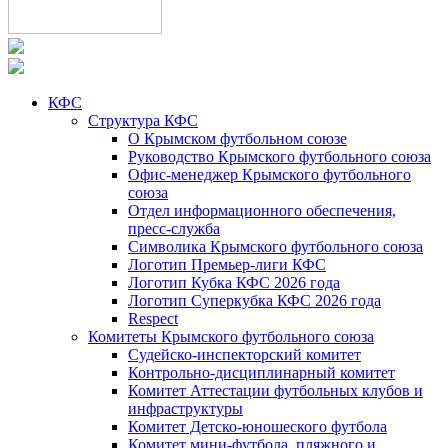
КФС
Структура КФС
О Крымском футбольном союзе
Руководство Крымского футбольного союза
Офис-менеджер Крымского футбольного
союза
Отдел информационного обеспечения,
пресс-служба
Символика Крымского футбольного союза
Логотип Премьер-лиги КФС
Логотип Кубка КФС 2026 года
Логотип Суперкубка КФС 2026 года
Respect
Комитеты Крымского футбольного союза
Судейско-инспекторский комитет
Контрольно-дисциплинарный комитет
Комитет Аттестации футбольных клубов и
инфраструктуры
Комитет Детско-юношеского футбола
Комитет мини-футбола, пляжного и