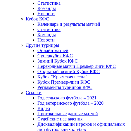
Статистика
Команды
Новости
Кубок КФС
Календарь и результаты матчей
Статистика
Команды
Новости
Другие турниры
Онлайн матчей
Суперкубок КФС
Зимний Кубок КФС
Переходные матчи Премьер-лиги КФС
Открытый зимний Кубок КФС
Кубок "Крымская весна"
Кубок Премьер-лиги КФС
Регламенты турниров КФС
Ссылки
Год сельского футбола – 2021
Год ветеранского футбола – 2020
Видео
Протокольные данные матчей
Судейские назначения
Дисквалификации игроков и официальных
лиц футбольных клубов