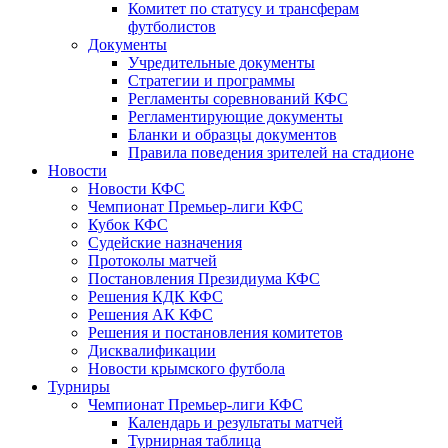
Комитет по статусу и трансферам
футболистов
Документы
Учредительные документы
Стратегии и программы
Регламенты соревнований КФС
Регламентирующие документы
Бланки и образцы документов
Правила поведения зрителей на стадионе
Новости
Новости КФС
Чемпионат Премьер-лиги КФС
Кубок КФС
Судейские назначения
Протоколы матчей
Постановления Президиума КФС
Решения КДК КФС
Решения АК КФС
Решения и постановления комитетов
Дисквалификации
Новости крымского футбола
Турниры
Чемпионат Премьер-лиги КФС
Календарь и результаты матчей
Турнирная таблица