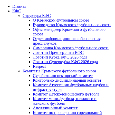
Главная
КФС
Структура КФС
О Крымском футбольном союзе
Руководство Крымского футбольного союза
Офис-менеджер Крымского футбольного
союза
Отдел информационного обеспечения,
пресс-служба
Символика Крымского футбольного союза
Логотип Премьер-лиги КФС
Логотип Кубка КФС 2026 года
Логотип Суперкубка КФС 2026 года
Respect
Комитеты Крымского футбольного союза
Судейско-инспекторский комитет
Контрольно-дисциплинарный комитет
Комитет Аттестации футбольных клубов и
инфраструктуры
Комитет Детско-юношеского футбола
Комитет мини-футбола, пляжного и
женского футбола
Апелляционный комитет
Комитет по проведению соревнований