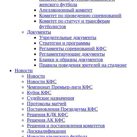
женского футбола
Апелляционный комитет
Комитет по проведению соревнований
Комитет по статусу и трансферам
футболистов
Документы
Учредительные документы
Стратегии и программы
Регламенты соревнований КФС
Регламентирующие документы
Бланки и образцы документов
Правила поведения зрителей на стадионе
Новости
Новости
Новости КФС
Чемпионат Премьер-лиги КФС
Кубок КФС
Судейские назначения
Протоколы матчей
Постановления Президиума КФС
Решения КДК КФС
Решения АК КФС
Решения и постановления комитетов
Дисквалификации
Новости крымского футбола