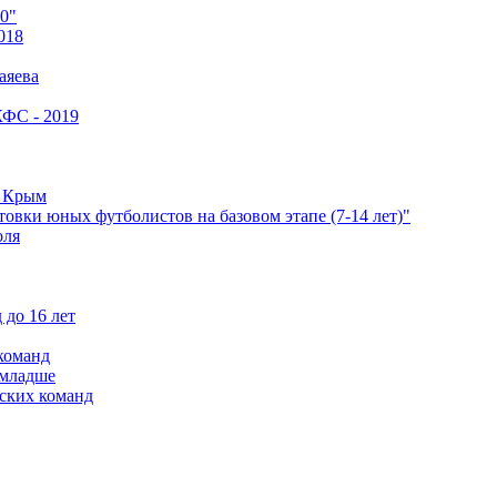
0"
018
аяева
КФС - 2019
е Крым
овки юных футболистов на базовом этапе (7-14 лет)"
оля
 до 16 лет
команд
 младше
ских команд