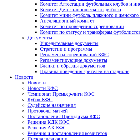
Комитет Аттестации футбольных клубов и и
Комитет Детско-юношеского футбола
Комитет мини-футбола, пляжного и женского
Апелляционный комитет
Комитет по проведению соревнований
Комитет по статусу и трансферам футболисто
Документы
Учредительные документы
Стратегии и программы
Регламенты соревнований КФС
Регламентирующие документы
Бланки и образцы документов
Правила поведения зрителей на стадионе
Новости
Новости
Новости КФС
Чемпионат Премьер-лиги КФС
Кубок КФС
Судейские назначения
Протоколы матчей
Постановления Президиума КФС
Решения КДК КФС
Решения АК КФС
Решения и постановления комитетов
Дисквалификации