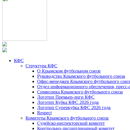
КФС
Структура КФС
О Крымском футбольном союзе
Руководство Крымского футбольного союза
Офис-менеджер Крымского футбольного союз
Отдел информационного обеспечения, пресс-
Символика Крымского футбольного союза
Логотип Премьер-лиги КФС
Логотип Кубка КФС 2026 года
Логотип Суперкубка КФС 2026 года
Respect
Комитеты Крымского футбольного союза
Судейско-инспекторский комитет
Контрольно-дисциплинарный комитет