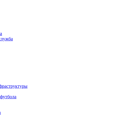
а
служба
нфраструктуры
 футбола
в