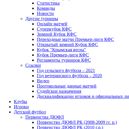
Статистика
Команды
Новости
Другие турниры
Онлайн матчей
Суперкубок КФС
Зимний Кубок КФС
Переходные матчи Премьер-лиги КФС
Открытый зимний Кубок КФС
Кубок "Крымская весна"
Кубок Премьер-лиги КФС
Регламенты турниров КФС
Ссылки
Год сельского футбола – 2021
Год ветеранского футбола – 2020
Видео
Протокольные данные матчей
Судейские назначения
Дисквалификации игроков и официальных ли
Клубы
Игроки
Детский футбол
Первенства ДЮФЛ
Первенство ДЮФЛ РК (2008-2009 гг. р.)
Первенство ДЮФЛ РК (2010 г.р.)