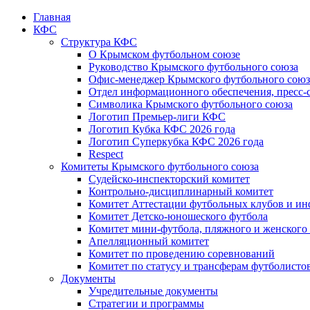
Главная
КФС
Структура КФС
О Крымском футбольном союзе
Руководство Крымского футбольного союза
Офис-менеджер Крымского футбольного союз
Отдел информационного обеспечения, пресс-
Символика Крымского футбольного союза
Логотип Премьер-лиги КФС
Логотип Кубка КФС 2026 года
Логотип Суперкубка КФС 2026 года
Respect
Комитеты Крымского футбольного союза
Судейско-инспекторский комитет
Контрольно-дисциплинарный комитет
Комитет Аттестации футбольных клубов и и
Комитет Детско-юношеского футбола
Комитет мини-футбола, пляжного и женского
Апелляционный комитет
Комитет по проведению соревнований
Комитет по статусу и трансферам футболисто
Документы
Учредительные документы
Стратегии и программы