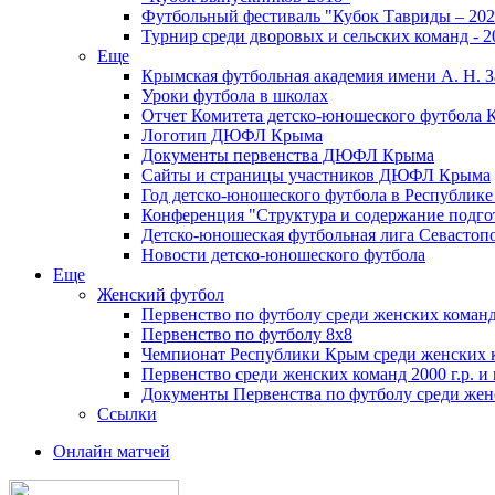
Футбольный фестиваль "Кубок Тавриды – 202
Турнир среди дворовых и сельских команд - 2
Еще
Крымская футбольная академия имени А. Н. З
Уроки футбола в школах
Отчет Комитета детско-юношеского футбола 
Логотип ДЮФЛ Крыма
Документы первенства ДЮФЛ Крыма
Сайты и страницы участников ДЮФЛ Крыма
Год детско-юношеского футбола в Республик
Конференция "Структура и содержание подгот
Детско-юношеская футбольная лига Севастоп
Новости детско-юношеского футбола
Еще
Женский футбол
Первенство по футболу среди женских команд
Первенство по футболу 8х8
Чемпионат Республики Крым среди женских 
Первенство среди женских команд 2000 г.р. и
Документы Первенства по футболу среди жен
Ссылки
Онлайн матчей