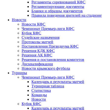
Регламенты соревнований КФС
Регламентирующие документы
Бланки и образцы документов
Правила поведения зрителей на стадионе
Новости
Новости КФС
Чемпионат Премьер-лиги КФС
Кубок КФС
Судейские назначения
Протоколы матчей
Постановления Президиума КФС
Решения КДК КФС
Решения АК КФС
Решения и постановления комитетов
Дисквалификации
Новости крымского футбола
Турниры
Чемпионат Премьер-лиги КФС
Календарь и результаты матчей
Турнирная таблица
Статистика
Команды
Новости
Кубок КФС
Календарь и результаты матчей