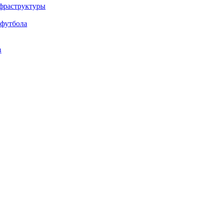
нфраструктуры
 футбола
в