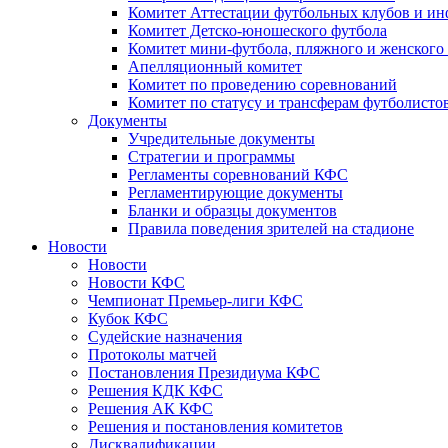
Комитет Аттестации футбольных клубов и и
Комитет Детско-юношеского футбола
Комитет мини-футбола, пляжного и женского
Апелляционный комитет
Комитет по проведению соревнований
Комитет по статусу и трансферам футболисто
Документы
Учредительные документы
Стратегии и программы
Регламенты соревнований КФС
Регламентирующие документы
Бланки и образцы документов
Правила поведения зрителей на стадионе
Новости
Новости
Новости КФС
Чемпионат Премьер-лиги КФС
Кубок КФС
Судейские назначения
Протоколы матчей
Постановления Президиума КФС
Решения КДК КФС
Решения АК КФС
Решения и постановления комитетов
Дисквалификации