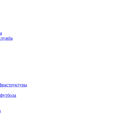
а
служба
нфраструктуры
 футбола
в