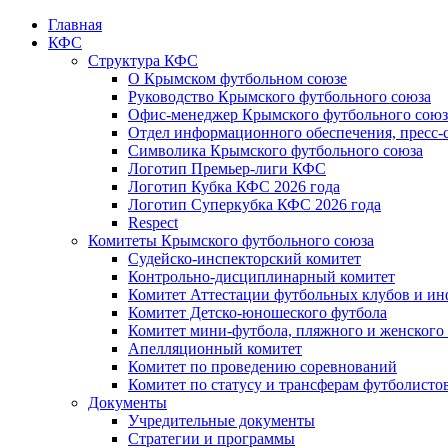
Главная
КФС
Структура КФС
О Крымском футбольном союзе
Руководство Крымского футбольного союза
Офис-менеджер Крымского футбольного союз
Отдел информационного обеспечения, пресс-
Символика Крымского футбольного союза
Логотип Премьер-лиги КФС
Логотип Кубка КФС 2026 года
Логотип Суперкубка КФС 2026 года
Respect
Комитеты Крымского футбольного союза
Судейско-инспекторский комитет
Контрольно-дисциплинарный комитет
Комитет Аттестации футбольных клубов и и
Комитет Детско-юношеского футбола
Комитет мини-футбола, пляжного и женского
Апелляционный комитет
Комитет по проведению соревнований
Комитет по статусу и трансферам футболисто
Документы
Учредительные документы
Стратегии и программы