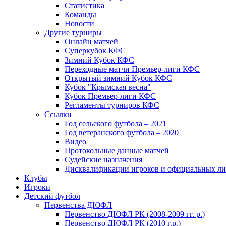
Статистика
Команды
Новости
Другие турниры
Онлайн матчей
Суперкубок КФС
Зимний Кубок КФС
Переходные матчи Премьер-лиги КФС
Открытый зимний Кубок КФС
Кубок "Крымская весна"
Кубок Премьер-лиги КФС
Регламенты турниров КФС
Ссылки
Год сельского футбола – 2021
Год ветеранского футбола – 2020
Видео
Протокольные данные матчей
Судейские назначения
Дисквалификации игроков и официальных ли
Клубы
Игроки
Детский футбол
Первенства ДЮФЛ
Первенство ДЮФЛ РК (2008-2009 гг. р.)
Первенство ДЮФЛ РК (2010 г.р.)