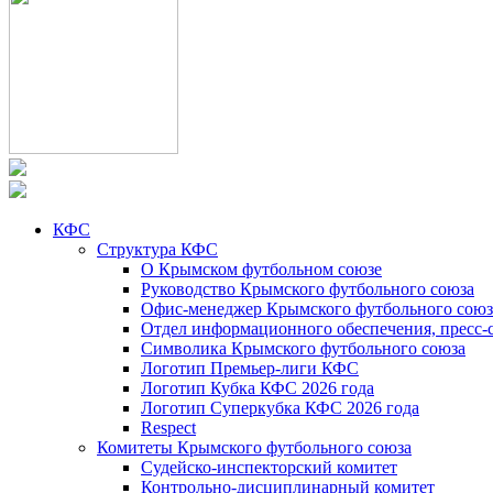
КФС
Структура КФС
О Крымском футбольном союзе
Руководство Крымского футбольного союза
Офис-менеджер Крымского футбольного союз
Отдел информационного обеспечения, пресс-
Символика Крымского футбольного союза
Логотип Премьер-лиги КФС
Логотип Кубка КФС 2026 года
Логотип Суперкубка КФС 2026 года
Respect
Комитеты Крымского футбольного союза
Судейско-инспекторский комитет
Контрольно-дисциплинарный комитет