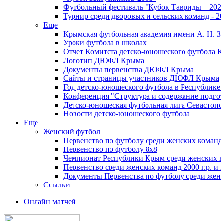
Футбольный фестиваль "Кубок Тавриды – 202
Турнир среди дворовых и сельских команд - 2
Еще
Крымская футбольная академия имени А. Н. З
Уроки футбола в школах
Отчет Комитета детско-юношеского футбола 
Логотип ДЮФЛ Крыма
Документы первенства ДЮФЛ Крыма
Сайты и страницы участников ДЮФЛ Крыма
Год детско-юношеского футбола в Республик
Конференция "Структура и содержание подгот
Детско-юношеская футбольная лига Севастоп
Новости детско-юношеского футбола
Еще
Женский футбол
Первенство по футболу среди женских команд
Первенство по футболу 8х8
Чемпионат Республики Крым среди женских 
Первенство среди женских команд 2000 г.р. и
Документы Первенства по футболу среди жен
Ссылки
Онлайн матчей