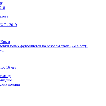
0"
018
аяева
КФС - 2019
е Крым
овки юных футболистов на базовом этапе (7-14 лет)"
оля
 до 16 лет
команд
 младше
ских команд