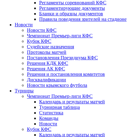
Регламенты соревнований КФС
Регламентирующие документы
Бланки и образцы документов
Правила поведения зрителей на стадионе
Новости
Новости КФС
Чемпионат Премьер-лиги КФС
Кубок КФС
Судейские назначения
Протоколы матчей
Постановления Президиума КФС
Решения КДК КФС
Решения АК КФС
Решения и постановления комитетов
Дисквалификации
Новости крымского футбола
Турниры
Чемпионат Премьер-лиги КФС
Календарь и результаты матчей
Турнирная таблица
Статистика
Команды
Новости
Кубок КФС
Календарь и результаты матчей