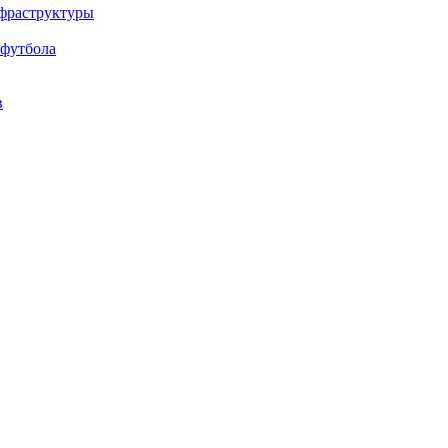
нфраструктуры
 футбола
в