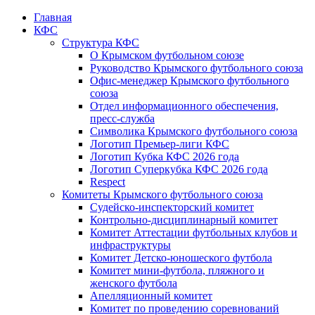
Главная
КФС
Структура КФС
О Крымском футбольном союзе
Руководство Крымского футбольного союза
Офис-менеджер Крымского футбольного
союза
Отдел информационного обеспечения,
пресс-служба
Символика Крымского футбольного союза
Логотип Премьер-лиги КФС
Логотип Кубка КФС 2026 года
Логотип Суперкубка КФС 2026 года
Respect
Комитеты Крымского футбольного союза
Судейско-инспекторский комитет
Контрольно-дисциплинарный комитет
Комитет Аттестации футбольных клубов и
инфраструктуры
Комитет Детско-юношеского футбола
Комитет мини-футбола, пляжного и
женского футбола
Апелляционный комитет
Комитет по проведению соревнований