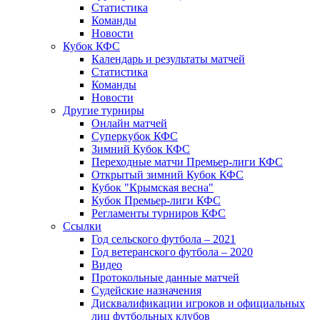
Статистика
Команды
Новости
Кубок КФС
Календарь и результаты матчей
Статистика
Команды
Новости
Другие турниры
Онлайн матчей
Суперкубок КФС
Зимний Кубок КФС
Переходные матчи Премьер-лиги КФС
Открытый зимний Кубок КФС
Кубок "Крымская весна"
Кубок Премьер-лиги КФС
Регламенты турниров КФС
Ссылки
Год сельского футбола – 2021
Год ветеранского футбола – 2020
Видео
Протокольные данные матчей
Судейские назначения
Дисквалификации игроков и официальных
лиц футбольных клубов