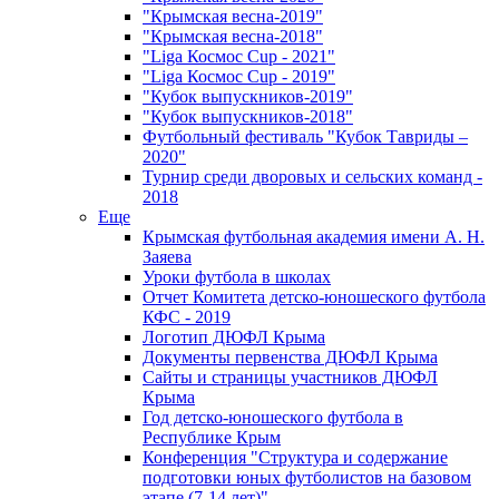
"Крымская весна-2019"
"Крымская весна-2018"
"Liga Космос Cup - 2021"
"Liga Космос Cup - 2019"
"Кубок выпускников-2019"
"Кубок выпускников-2018"
Футбольный фестиваль "Кубок Тавриды –
2020"
Турнир среди дворовых и сельских команд -
2018
Еще
Крымская футбольная академия имени А. Н.
Заяева
Уроки футбола в школах
Отчет Комитета детско-юношеского футбола
КФС - 2019
Логотип ДЮФЛ Крыма
Документы первенства ДЮФЛ Крыма
Сайты и страницы участников ДЮФЛ
Крыма
Год детско-юношеского футбола в
Республике Крым
Конференция "Структура и содержание
подготовки юных футболистов на базовом
этапе (7-14 лет)"