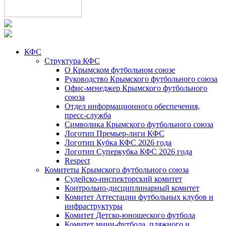
КФС
Структура КФС
О Крымском футбольном союзе
Руководство Крымского футбольного союза
Офис-менеджер Крымского футбольного
союза
Отдел информационного обеспечения,
пресс-служба
Символика Крымского футбольного союза
Логотип Премьер-лиги КФС
Логотип Кубка КФС 2026 года
Логотип Суперкубка КФС 2026 года
Respect
Комитеты Крымского футбольного союза
Судейско-инспекторский комитет
Контрольно-дисциплинарный комитет
Комитет Аттестации футбольных клубов и
инфраструктуры
Комитет Детско-юношеского футбола
Комитет мини-футбола, пляжного и