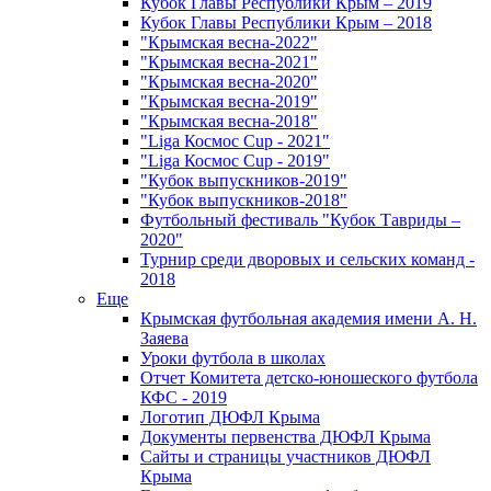
Кубок Главы Республики Крым – 2019
Кубок Главы Республики Крым – 2018
"Крымская весна-2022"
"Крымская весна-2021"
"Крымская весна-2020"
"Крымская весна-2019"
"Крымская весна-2018"
"Liga Космос Cup - 2021"
"Liga Космос Cup - 2019"
"Кубок выпускников-2019"
"Кубок выпускников-2018"
Футбольный фестиваль "Кубок Тавриды –
2020"
Турнир среди дворовых и сельских команд -
2018
Еще
Крымская футбольная академия имени А. Н.
Заяева
Уроки футбола в школах
Отчет Комитета детско-юношеского футбола
КФС - 2019
Логотип ДЮФЛ Крыма
Документы первенства ДЮФЛ Крыма
Сайты и страницы участников ДЮФЛ
Крыма