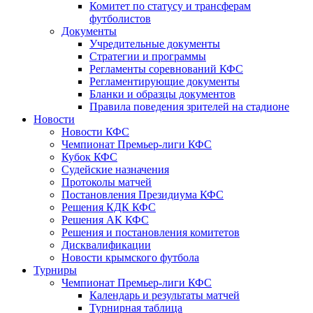
Комитет по статусу и трансферам
футболистов
Документы
Учредительные документы
Стратегии и программы
Регламенты соревнований КФС
Регламентирующие документы
Бланки и образцы документов
Правила поведения зрителей на стадионе
Новости
Новости КФС
Чемпионат Премьер-лиги КФС
Кубок КФС
Судейские назначения
Протоколы матчей
Постановления Президиума КФС
Решения КДК КФС
Решения АК КФС
Решения и постановления комитетов
Дисквалификации
Новости крымского футбола
Турниры
Чемпионат Премьер-лиги КФС
Календарь и результаты матчей
Турнирная таблица