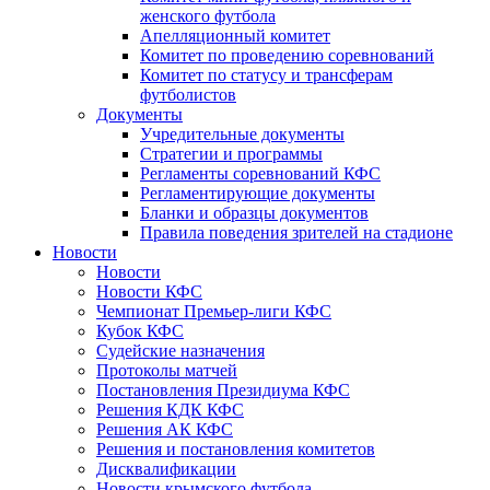
женского футбола
Апелляционный комитет
Комитет по проведению соревнований
Комитет по статусу и трансферам
футболистов
Документы
Учредительные документы
Стратегии и программы
Регламенты соревнований КФС
Регламентирующие документы
Бланки и образцы документов
Правила поведения зрителей на стадионе
Новости
Новости
Новости КФС
Чемпионат Премьер-лиги КФС
Кубок КФС
Судейские назначения
Протоколы матчей
Постановления Президиума КФС
Решения КДК КФС
Решения АК КФС
Решения и постановления комитетов
Дисквалификации
Новости крымского футбола