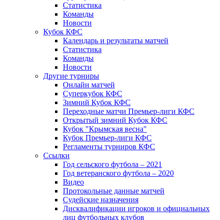
Статистика
Команды
Новости
Кубок КФС
Календарь и результаты матчей
Статистика
Команды
Новости
Другие турниры
Онлайн матчей
Суперкубок КФС
Зимний Кубок КФС
Переходные матчи Премьер-лиги КФС
Открытый зимний Кубок КФС
Кубок "Крымская весна"
Кубок Премьер-лиги КФС
Регламенты турниров КФС
Ссылки
Год сельского футбола – 2021
Год ветеранского футбола – 2020
Видео
Протокольные данные матчей
Судейские назначения
Дисквалификации игроков и официальных
лиц футбольных клубов