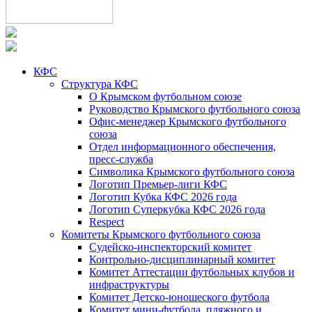
КФС
Структура КФС
О Крымском футбольном союзе
Руководство Крымского футбольного союза
Офис-менеджер Крымского футбольного
союза
Отдел информационного обеспечения,
пресс-служба
Символика Крымского футбольного союза
Логотип Премьер-лиги КФС
Логотип Кубка КФС 2026 года
Логотип Суперкубка КФС 2026 года
Respect
Комитеты Крымского футбольного союза
Судейско-инспекторский комитет
Контрольно-дисциплинарный комитет
Комитет Аттестации футбольных клубов и
инфраструктуры
Комитет Детско-юношеского футбола
Комитет мини-футбола, пляжного и