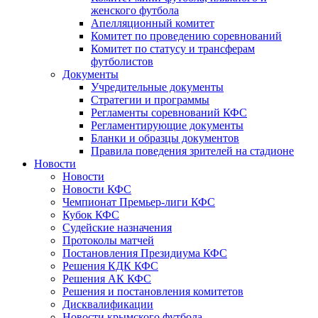
женского футбола
Апелляционный комитет
Комитет по проведению соревнований
Комитет по статусу и трансферам
футболистов
Документы
Учредительные документы
Стратегии и программы
Регламенты соревнований КФС
Регламентирующие документы
Бланки и образцы документов
Правила поведения зрителей на стадионе
Новости
Новости
Новости КФС
Чемпионат Премьер-лиги КФС
Кубок КФС
Судейские назначения
Протоколы матчей
Постановления Президиума КФС
Решения КДК КФС
Решения АК КФС
Решения и постановления комитетов
Дисквалификации
Новости крымского футбола