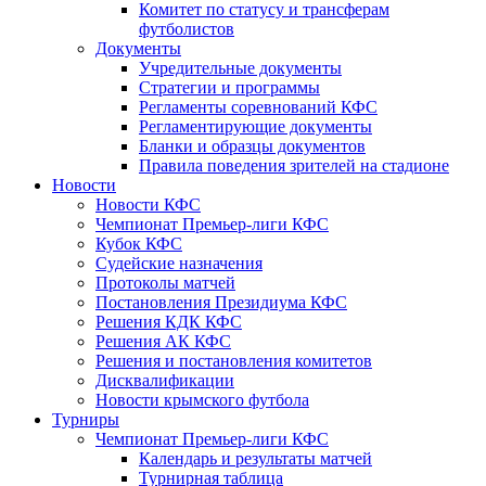
Комитет по статусу и трансферам
футболистов
Документы
Учредительные документы
Стратегии и программы
Регламенты соревнований КФС
Регламентирующие документы
Бланки и образцы документов
Правила поведения зрителей на стадионе
Новости
Новости КФС
Чемпионат Премьер-лиги КФС
Кубок КФС
Судейские назначения
Протоколы матчей
Постановления Президиума КФС
Решения КДК КФС
Решения АК КФС
Решения и постановления комитетов
Дисквалификации
Новости крымского футбола
Турниры
Чемпионат Премьер-лиги КФС
Календарь и результаты матчей
Турнирная таблица