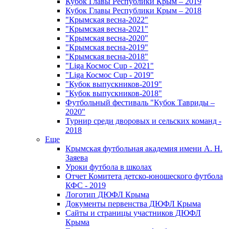
Кубок Главы Республики Крым – 2019
Кубок Главы Республики Крым – 2018
"Крымская весна-2022"
"Крымская весна-2021"
"Крымская весна-2020"
"Крымская весна-2019"
"Крымская весна-2018"
"Liga Космос Cup - 2021"
"Liga Космос Cup - 2019"
"Кубок выпускников-2019"
"Кубок выпускников-2018"
Футбольный фестиваль "Кубок Тавриды –
2020"
Турнир среди дворовых и сельских команд -
2018
Еще
Крымская футбольная академия имени А. Н.
Заяева
Уроки футбола в школах
Отчет Комитета детско-юношеского футбола
КФС - 2019
Логотип ДЮФЛ Крыма
Документы первенства ДЮФЛ Крыма
Сайты и страницы участников ДЮФЛ
Крыма