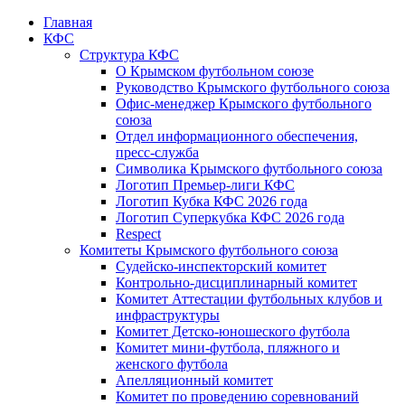
Главная
КФС
Структура КФС
О Крымском футбольном союзе
Руководство Крымского футбольного союза
Офис-менеджер Крымского футбольного
союза
Отдел информационного обеспечения,
пресс-служба
Символика Крымского футбольного союза
Логотип Премьер-лиги КФС
Логотип Кубка КФС 2026 года
Логотип Суперкубка КФС 2026 года
Respect
Комитеты Крымского футбольного союза
Судейско-инспекторский комитет
Контрольно-дисциплинарный комитет
Комитет Аттестации футбольных клубов и
инфраструктуры
Комитет Детско-юношеского футбола
Комитет мини-футбола, пляжного и
женского футбола
Апелляционный комитет
Комитет по проведению соревнований