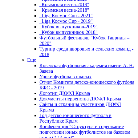
"Крымская весна-2019"
"Крымская весна-2018"
"Liga Космос Cup - 2021"
"Liga Космос Cup - 2019"
"Кубок выпускников-2019"
"Кубок выпускников-2018"
Футбольный фестиваль "Кубок Тавриды –
2020"
Турнир среди дворовых и сельских команд -
2018
Еще
Крымская футбольная академия имени А. Н.
Заяева
Уроки футбола в школах
Отчет Комитета детско-юношеского футбола
КФС - 2019
Логотип ДЮФЛ Крыма
Документы первенства ДЮФЛ Крыма
Сайты и страницы участников ДЮФЛ
Крыма
Год детско-юношеского футбола в
Республике Крым
Конференция "Структура и содержание
подготовки юных футболистов на базовом
этапе (7-14 лет)"