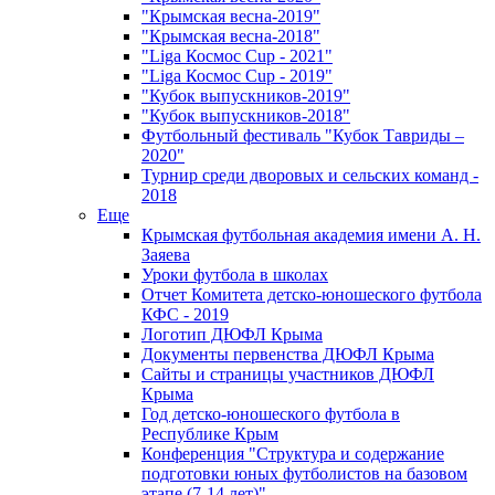
"Крымская весна-2019"
"Крымская весна-2018"
"Liga Космос Cup - 2021"
"Liga Космос Cup - 2019"
"Кубок выпускников-2019"
"Кубок выпускников-2018"
Футбольный фестиваль "Кубок Тавриды –
2020"
Турнир среди дворовых и сельских команд -
2018
Еще
Крымская футбольная академия имени А. Н.
Заяева
Уроки футбола в школах
Отчет Комитета детско-юношеского футбола
КФС - 2019
Логотип ДЮФЛ Крыма
Документы первенства ДЮФЛ Крыма
Сайты и страницы участников ДЮФЛ
Крыма
Год детско-юношеского футбола в
Республике Крым
Конференция "Структура и содержание
подготовки юных футболистов на базовом
этапе (7-14 лет)"