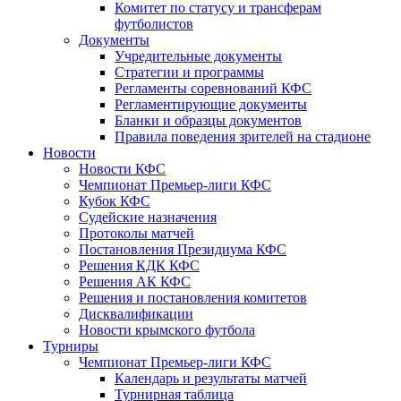
Комитет по статусу и трансферам
футболистов
Документы
Учредительные документы
Стратегии и программы
Регламенты соревнований КФС
Регламентирующие документы
Бланки и образцы документов
Правила поведения зрителей на стадионе
Новости
Новости КФС
Чемпионат Премьер-лиги КФС
Кубок КФС
Судейские назначения
Протоколы матчей
Постановления Президиума КФС
Решения КДК КФС
Решения АК КФС
Решения и постановления комитетов
Дисквалификации
Новости крымского футбола
Турниры
Чемпионат Премьер-лиги КФС
Календарь и результаты матчей
Турнирная таблица