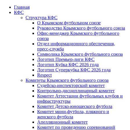
Главная
КФС
Структура КФС
О Крымском футбольном союзе
Руководство Крымского футбольного союза
Офис-менеджер Крымского футбольного
союза
Отдел информационного обеспечения,
пресс-служба
Символика Крымского футбольного союза
Логотип Премьер-лиги КФС
Логотип Кубка КФС 2026 года
Логотип Суперкубка КФС 2026 года
Respect
Комитеты Крымского футбольного союза
Судейско-инспекторский комитет
Контрольно-дисциплинарный комитет
Комитет Аттестации футбольных клубов и
инфраструктуры
Комитет Детско-юношеского футбола
Комитет мини-футбола, пляжного и
женского футбола
Апелляционный комитет
Комитет по проведению соревнований