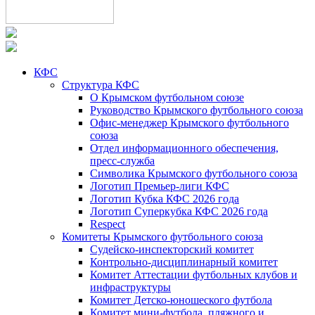
КФС
Структура КФС
О Крымском футбольном союзе
Руководство Крымского футбольного союза
Офис-менеджер Крымского футбольного
союза
Отдел информационного обеспечения,
пресс-служба
Символика Крымского футбольного союза
Логотип Премьер-лиги КФС
Логотип Кубка КФС 2026 года
Логотип Суперкубка КФС 2026 года
Respect
Комитеты Крымского футбольного союза
Судейско-инспекторский комитет
Контрольно-дисциплинарный комитет
Комитет Аттестации футбольных клубов и
инфраструктуры
Комитет Детско-юношеского футбола
Комитет мини-футбола, пляжного и