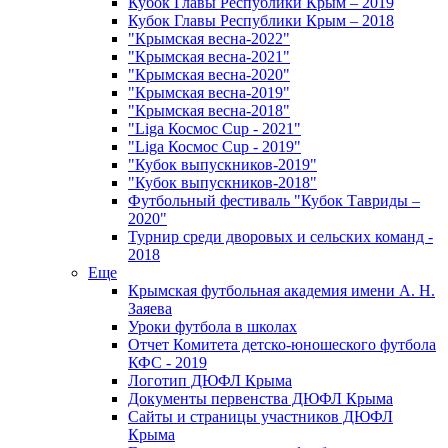
Кубок Главы Республики Крым – 2019
Кубок Главы Республики Крым – 2018
"Крымская весна-2022"
"Крымская весна-2021"
"Крымская весна-2020"
"Крымская весна-2019"
"Крымская весна-2018"
"Liga Космос Cup - 2021"
"Liga Космос Cup - 2019"
"Кубок выпускников-2019"
"Кубок выпускников-2018"
Футбольный фестиваль "Кубок Тавриды –
2020"
Турнир среди дворовых и сельских команд -
2018
Еще
Крымская футбольная академия имени А. Н.
Заяева
Уроки футбола в школах
Отчет Комитета детско-юношеского футбола
КФС - 2019
Логотип ДЮФЛ Крыма
Документы первенства ДЮФЛ Крыма
Сайты и страницы участников ДЮФЛ
Крыма