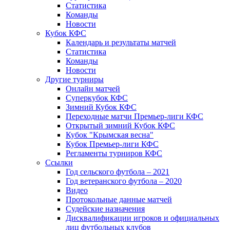
Статистика
Команды
Новости
Кубок КФС
Календарь и результаты матчей
Статистика
Команды
Новости
Другие турниры
Онлайн матчей
Суперкубок КФС
Зимний Кубок КФС
Переходные матчи Премьер-лиги КФС
Открытый зимний Кубок КФС
Кубок "Крымская весна"
Кубок Премьер-лиги КФС
Регламенты турниров КФС
Ссылки
Год сельского футбола – 2021
Год ветеранского футбола – 2020
Видео
Протокольные данные матчей
Судейские назначения
Дисквалификации игроков и официальных
лиц футбольных клубов