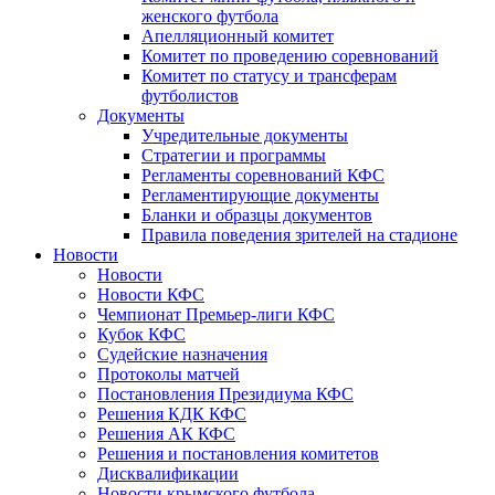
женского футбола
Апелляционный комитет
Комитет по проведению соревнований
Комитет по статусу и трансферам
футболистов
Документы
Учредительные документы
Стратегии и программы
Регламенты соревнований КФС
Регламентирующие документы
Бланки и образцы документов
Правила поведения зрителей на стадионе
Новости
Новости
Новости КФС
Чемпионат Премьер-лиги КФС
Кубок КФС
Судейские назначения
Протоколы матчей
Постановления Президиума КФС
Решения КДК КФС
Решения АК КФС
Решения и постановления комитетов
Дисквалификации
Новости крымского футбола