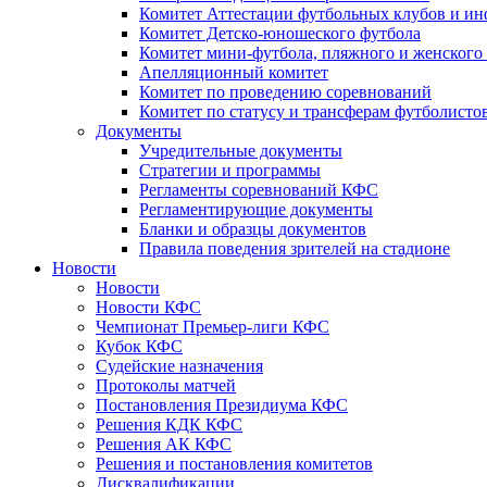
Комитет Аттестации футбольных клубов и и
Комитет Детско-юношеского футбола
Комитет мини-футбола, пляжного и женского
Апелляционный комитет
Комитет по проведению соревнований
Комитет по статусу и трансферам футболисто
Документы
Учредительные документы
Стратегии и программы
Регламенты соревнований КФС
Регламентирующие документы
Бланки и образцы документов
Правила поведения зрителей на стадионе
Новости
Новости
Новости КФС
Чемпионат Премьер-лиги КФС
Кубок КФС
Судейские назначения
Протоколы матчей
Постановления Президиума КФС
Решения КДК КФС
Решения АК КФС
Решения и постановления комитетов
Дисквалификации