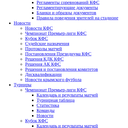
Регламенты соревнований КФС
Регламентирующие документы
Бланки и образцы документов
Правила поведения зрителей на стадионе
Новости
Новости КФС
Чемпионат Премьер-лиги КФС
Кубок КФС
Судейские назначения
Протоколы матчей
Постановления Президиума КФС
Решения КДК КФС
Решения АК КФС
Решения и постановления комитетов
Дисквалификации
Новости крымского футбола
Турниры
Чемпионат Премьер-лиги КФС
Календарь и результаты матчей
Турнирная таблица
Статистика
Команды
Новости
Кубок КФС
Календарь и результаты матчей