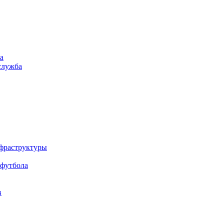
а
служба
нфраструктуры
 футбола
в