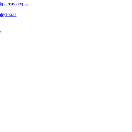
нфраструктуры
 футбола
в