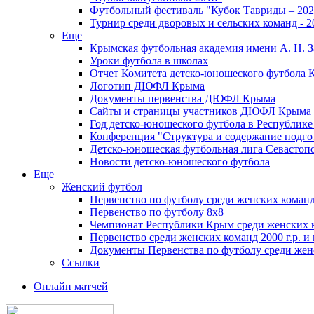
Футбольный фестиваль "Кубок Тавриды – 202
Турнир среди дворовых и сельских команд - 2
Еще
Крымская футбольная академия имени А. Н. З
Уроки футбола в школах
Отчет Комитета детско-юношеского футбола 
Логотип ДЮФЛ Крыма
Документы первенства ДЮФЛ Крыма
Сайты и страницы участников ДЮФЛ Крыма
Год детско-юношеского футбола в Республик
Конференция "Структура и содержание подгот
Детско-юношеская футбольная лига Севастоп
Новости детско-юношеского футбола
Еще
Женский футбол
Первенство по футболу среди женских команд
Первенство по футболу 8х8
Чемпионат Республики Крым среди женских 
Первенство среди женских команд 2000 г.р. и
Документы Первенства по футболу среди жен
Ссылки
Онлайн матчей