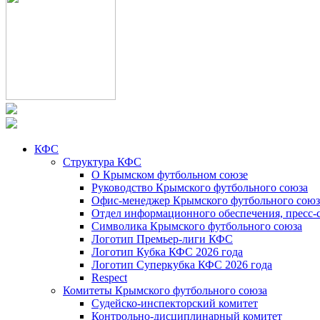
КФС
Структура КФС
О Крымском футбольном союзе
Руководство Крымского футбольного союза
Офис-менеджер Крымского футбольного союз
Отдел информационного обеспечения, пресс-
Символика Крымского футбольного союза
Логотип Премьер-лиги КФС
Логотип Кубка КФС 2026 года
Логотип Суперкубка КФС 2026 года
Respect
Комитеты Крымского футбольного союза
Судейско-инспекторский комитет
Контрольно-дисциплинарный комитет