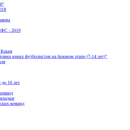
0"
018
аяева
КФС - 2019
е Крым
овки юных футболистов на базовом этапе (7-14 лет)"
оля
 до 16 лет
команд
 младше
ских команд