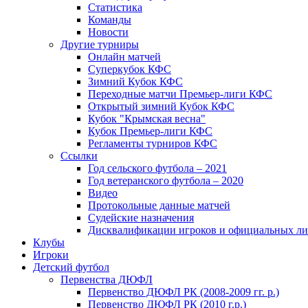
Статистика
Команды
Новости
Другие турниры
Онлайн матчей
Суперкубок КФС
Зимний Кубок КФС
Переходные матчи Премьер-лиги КФС
Открытый зимний Кубок КФС
Кубок "Крымская весна"
Кубок Премьер-лиги КФС
Регламенты турниров КФС
Ссылки
Год сельского футбола – 2021
Год ветеранского футбола – 2020
Видео
Протокольные данные матчей
Судейские назначения
Дисквалификации игроков и официальных ли
Клубы
Игроки
Детский футбол
Первенства ДЮФЛ
Первенство ДЮФЛ РК (2008-2009 гг. р.)
Первенство ДЮФЛ РК (2010 г.р.)