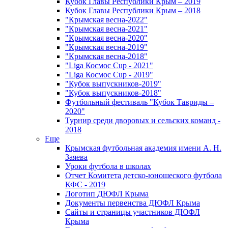
Кубок Главы Республики Крым – 2019
Кубок Главы Республики Крым – 2018
"Крымская весна-2022"
"Крымская весна-2021"
"Крымская весна-2020"
"Крымская весна-2019"
"Крымская весна-2018"
"Liga Космос Cup - 2021"
"Liga Космос Cup - 2019"
"Кубок выпускников-2019"
"Кубок выпускников-2018"
Футбольный фестиваль "Кубок Тавриды –
2020"
Турнир среди дворовых и сельских команд -
2018
Еще
Крымская футбольная академия имени А. Н.
Заяева
Уроки футбола в школах
Отчет Комитета детско-юношеского футбола
КФС - 2019
Логотип ДЮФЛ Крыма
Документы первенства ДЮФЛ Крыма
Сайты и страницы участников ДЮФЛ
Крыма