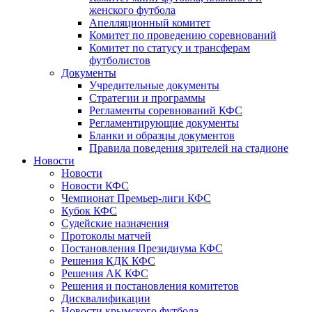
женского футбола
Апелляционный комитет
Комитет по проведению соревнований
Комитет по статусу и трансферам
футболистов
Документы
Учредительные документы
Стратегии и программы
Регламенты соревнований КФС
Регламентирующие документы
Бланки и образцы документов
Правила поведения зрителей на стадионе
Новости
Новости
Новости КФС
Чемпионат Премьер-лиги КФС
Кубок КФС
Судейские назначения
Протоколы матчей
Постановления Президиума КФС
Решения КДК КФС
Решения АК КФС
Решения и постановления комитетов
Дисквалификации
Новости крымского футбола