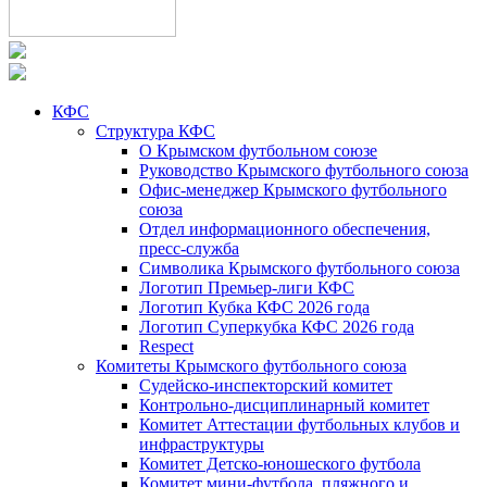
КФС
Структура КФС
О Крымском футбольном союзе
Руководство Крымского футбольного союза
Офис-менеджер Крымского футбольного
союза
Отдел информационного обеспечения,
пресс-служба
Символика Крымского футбольного союза
Логотип Премьер-лиги КФС
Логотип Кубка КФС 2026 года
Логотип Суперкубка КФС 2026 года
Respect
Комитеты Крымского футбольного союза
Судейско-инспекторский комитет
Контрольно-дисциплинарный комитет
Комитет Аттестации футбольных клубов и
инфраструктуры
Комитет Детско-юношеского футбола
Комитет мини-футбола, пляжного и