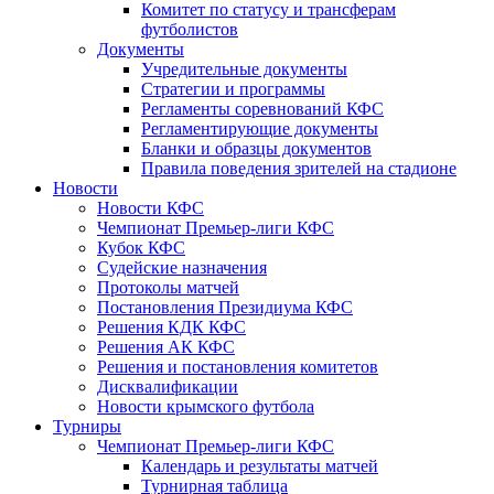
Комитет по статусу и трансферам
футболистов
Документы
Учредительные документы
Стратегии и программы
Регламенты соревнований КФС
Регламентирующие документы
Бланки и образцы документов
Правила поведения зрителей на стадионе
Новости
Новости КФС
Чемпионат Премьер-лиги КФС
Кубок КФС
Судейские назначения
Протоколы матчей
Постановления Президиума КФС
Решения КДК КФС
Решения АК КФС
Решения и постановления комитетов
Дисквалификации
Новости крымского футбола
Турниры
Чемпионат Премьер-лиги КФС
Календарь и результаты матчей
Турнирная таблица