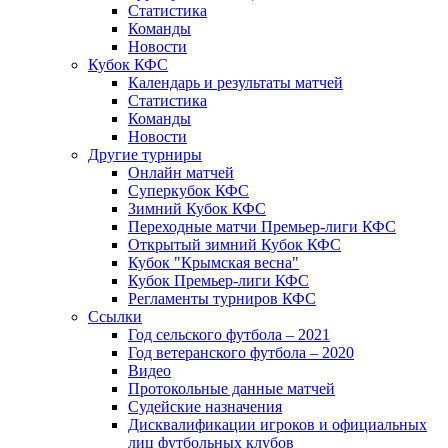
Статистика
Команды
Новости
Кубок КФС
Календарь и результаты матчей
Статистика
Команды
Новости
Другие турниры
Онлайн матчей
Суперкубок КФС
Зимний Кубок КФС
Переходные матчи Премьер-лиги КФС
Открытый зимний Кубок КФС
Кубок "Крымская весна"
Кубок Премьер-лиги КФС
Регламенты турниров КФС
Ссылки
Год сельского футбола – 2021
Год ветеранского футбола – 2020
Видео
Протокольные данные матчей
Судейские назначения
Дисквалификации игроков и официальных
лиц футбольных клубов