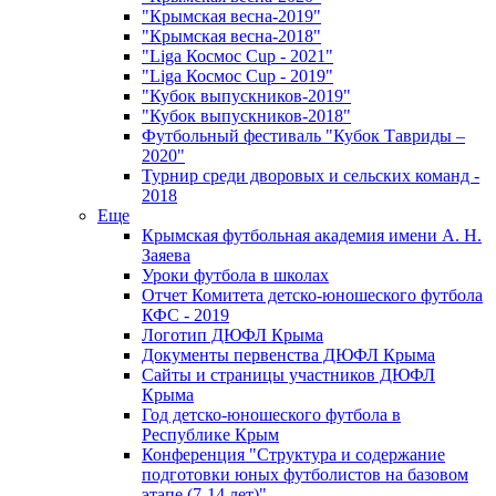
"Крымская весна-2019"
"Крымская весна-2018"
"Liga Космос Cup - 2021"
"Liga Космос Cup - 2019"
"Кубок выпускников-2019"
"Кубок выпускников-2018"
Футбольный фестиваль "Кубок Тавриды –
2020"
Турнир среди дворовых и сельских команд -
2018
Еще
Крымская футбольная академия имени А. Н.
Заяева
Уроки футбола в школах
Отчет Комитета детско-юношеского футбола
КФС - 2019
Логотип ДЮФЛ Крыма
Документы первенства ДЮФЛ Крыма
Сайты и страницы участников ДЮФЛ
Крыма
Год детско-юношеского футбола в
Республике Крым
Конференция "Структура и содержание
подготовки юных футболистов на базовом
этапе (7-14 лет)"