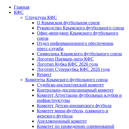
Главная
КФС
Структура КФС
О Крымском футбольном союзе
Руководство Крымского футбольного союза
Офис-менеджер Крымского футбольного
союза
Отдел информационного обеспечения,
пресс-служба
Символика Крымского футбольного союза
Логотип Премьер-лиги КФС
Логотип Кубка КФС 2026 года
Логотип Суперкубка КФС 2026 года
Respect
Комитеты Крымского футбольного союза
Судейско-инспекторский комитет
Контрольно-дисциплинарный комитет
Комитет Аттестации футбольных клубов и
инфраструктуры
Комитет Детско-юношеского футбола
Комитет мини-футбола, пляжного и
женского футбола
Апелляционный комитет
Комитет по проведению соревнований