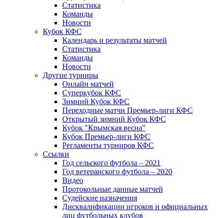
Статистика
Команды
Новости
Кубок КФС
Календарь и результаты матчей
Статистика
Команды
Новости
Другие турниры
Онлайн матчей
Суперкубок КФС
Зимний Кубок КФС
Переходные матчи Премьер-лиги КФС
Открытый зимний Кубок КФС
Кубок "Крымская весна"
Кубок Премьер-лиги КФС
Регламенты турниров КФС
Ссылки
Год сельского футбола – 2021
Год ветеранского футбола – 2020
Видео
Протокольные данные матчей
Судейские назначения
Дисквалификации игроков и официальных
лиц футбольных клубов