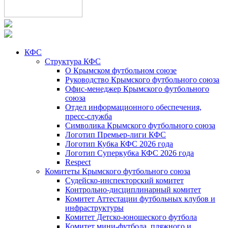
КФС
Структура КФС
О Крымском футбольном союзе
Руководство Крымского футбольного союза
Офис-менеджер Крымского футбольного
союза
Отдел информационного обеспечения,
пресс-служба
Символика Крымского футбольного союза
Логотип Премьер-лиги КФС
Логотип Кубка КФС 2026 года
Логотип Суперкубка КФС 2026 года
Respect
Комитеты Крымского футбольного союза
Судейско-инспекторский комитет
Контрольно-дисциплинарный комитет
Комитет Аттестации футбольных клубов и
инфраструктуры
Комитет Детско-юношеского футбола
Комитет мини-футбола, пляжного и