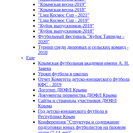
"Крымская весна-2019"
"Крымская весна-2018"
"Liga Космос Cup - 2021"
"Liga Космос Cup - 2019"
"Кубок выпускников-2019"
"Кубок выпускников-2018"
Футбольный фестиваль "Кубок Тавриды –
2020"
Турнир среди дворовых и сельских команд -
2018
Еще
Крымская футбольная академия имени А. Н.
Заяева
Уроки футбола в школах
Отчет Комитета детско-юношеского футбола
КФС - 2019
Логотип ДЮФЛ Крыма
Документы первенства ДЮФЛ Крыма
Сайты и страницы участников ДЮФЛ
Крыма
Год детско-юношеского футбола в
Республике Крым
Конференция "Структура и содержание
подготовки юных футболистов на базовом
этапе (7-14 лет)"