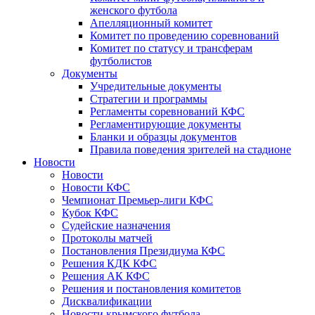
женского футбола
Апелляционный комитет
Комитет по проведению соревнований
Комитет по статусу и трансферам
футболистов
Документы
Учредительные документы
Стратегии и программы
Регламенты соревнований КФС
Регламентирующие документы
Бланки и образцы документов
Правила поведения зрителей на стадионе
Новости
Новости
Новости КФС
Чемпионат Премьер-лиги КФС
Кубок КФС
Судейские назначения
Протоколы матчей
Постановления Президиума КФС
Решения КДК КФС
Решения АК КФС
Решения и постановления комитетов
Дисквалификации
Новости крымского футбола