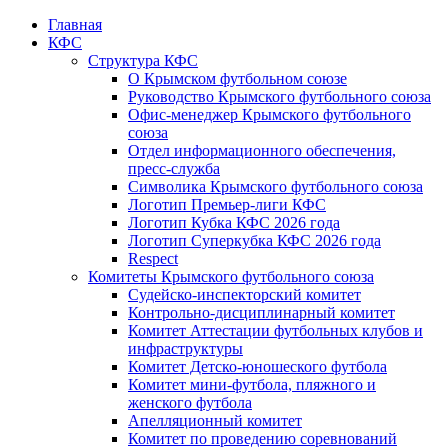
Главная
КФС
Структура КФС
О Крымском футбольном союзе
Руководство Крымского футбольного союза
Офис-менеджер Крымского футбольного
союза
Отдел информационного обеспечения,
пресс-служба
Символика Крымского футбольного союза
Логотип Премьер-лиги КФС
Логотип Кубка КФС 2026 года
Логотип Суперкубка КФС 2026 года
Respect
Комитеты Крымского футбольного союза
Судейско-инспекторский комитет
Контрольно-дисциплинарный комитет
Комитет Аттестации футбольных клубов и
инфраструктуры
Комитет Детско-юношеского футбола
Комитет мини-футбола, пляжного и
женского футбола
Апелляционный комитет
Комитет по проведению соревнований