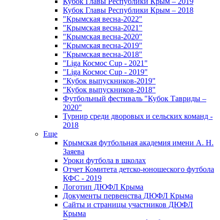
Кубок Главы Республики Крым – 2019
Кубок Главы Республики Крым – 2018
"Крымская весна-2022"
"Крымская весна-2021"
"Крымская весна-2020"
"Крымская весна-2019"
"Крымская весна-2018"
"Liga Космос Cup - 2021"
"Liga Космос Cup - 2019"
"Кубок выпускников-2019"
"Кубок выпускников-2018"
Футбольный фестиваль "Кубок Тавриды –
2020"
Турнир среди дворовых и сельских команд -
2018
Еще
Крымская футбольная академия имени А. Н.
Заяева
Уроки футбола в школах
Отчет Комитета детско-юношеского футбола
КФС - 2019
Логотип ДЮФЛ Крыма
Документы первенства ДЮФЛ Крыма
Сайты и страницы участников ДЮФЛ
Крыма