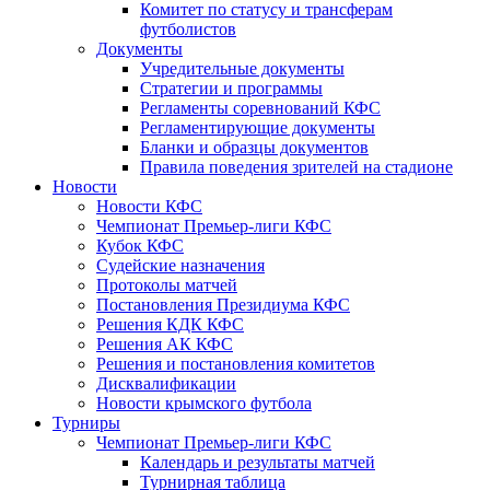
Комитет по статусу и трансферам
футболистов
Документы
Учредительные документы
Стратегии и программы
Регламенты соревнований КФС
Регламентирующие документы
Бланки и образцы документов
Правила поведения зрителей на стадионе
Новости
Новости КФС
Чемпионат Премьер-лиги КФС
Кубок КФС
Судейские назначения
Протоколы матчей
Постановления Президиума КФС
Решения КДК КФС
Решения АК КФС
Решения и постановления комитетов
Дисквалификации
Новости крымского футбола
Турниры
Чемпионат Премьер-лиги КФС
Календарь и результаты матчей
Турнирная таблица