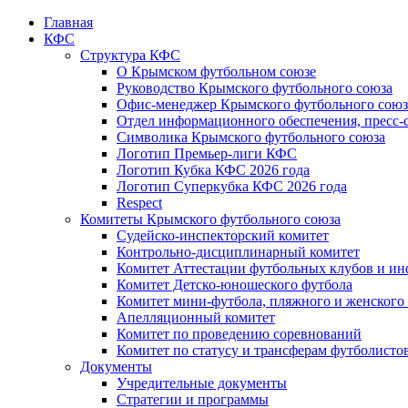
Главная
КФС
Структура КФС
О Крымском футбольном союзе
Руководство Крымского футбольного союза
Офис-менеджер Крымского футбольного союз
Отдел информационного обеспечения, пресс-
Символика Крымского футбольного союза
Логотип Премьер-лиги КФС
Логотип Кубка КФС 2026 года
Логотип Суперкубка КФС 2026 года
Respect
Комитеты Крымского футбольного союза
Судейско-инспекторский комитет
Контрольно-дисциплинарный комитет
Комитет Аттестации футбольных клубов и и
Комитет Детско-юношеского футбола
Комитет мини-футбола, пляжного и женского
Апелляционный комитет
Комитет по проведению соревнований
Комитет по статусу и трансферам футболисто
Документы
Учредительные документы
Стратегии и программы