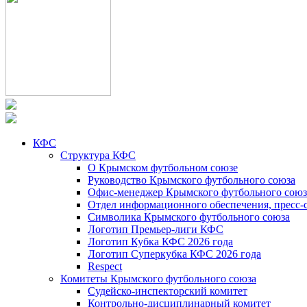
КФС
Структура КФС
О Крымском футбольном союзе
Руководство Крымского футбольного союза
Офис-менеджер Крымского футбольного союз
Отдел информационного обеспечения, пресс-
Символика Крымского футбольного союза
Логотип Премьер-лиги КФС
Логотип Кубка КФС 2026 года
Логотип Суперкубка КФС 2026 года
Respect
Комитеты Крымского футбольного союза
Судейско-инспекторский комитет
Контрольно-дисциплинарный комитет