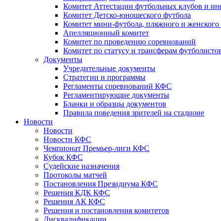
Комитет Аттестации футбольных клубов и и
Комитет Детско-юношеского футбола
Комитет мини-футбола, пляжного и женского
Апелляционный комитет
Комитет по проведению соревнований
Комитет по статусу и трансферам футболисто
Документы
Учредительные документы
Стратегии и программы
Регламенты соревнований КФС
Регламентирующие документы
Бланки и образцы документов
Правила поведения зрителей на стадионе
Новости
Новости
Новости КФС
Чемпионат Премьер-лиги КФС
Кубок КФС
Судейские назначения
Протоколы матчей
Постановления Президиума КФС
Решения КДК КФС
Решения АК КФС
Решения и постановления комитетов
Дисквалификации