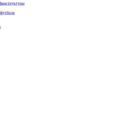
нфраструктуры
 футбола
в