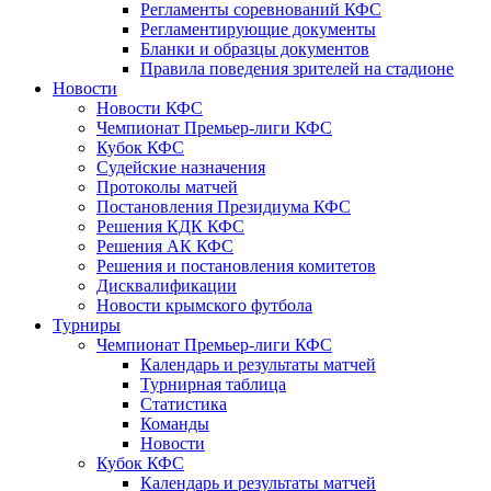
Регламенты соревнований КФС
Регламентирующие документы
Бланки и образцы документов
Правила поведения зрителей на стадионе
Новости
Новости КФС
Чемпионат Премьер-лиги КФС
Кубок КФС
Судейские назначения
Протоколы матчей
Постановления Президиума КФС
Решения КДК КФС
Решения АК КФС
Решения и постановления комитетов
Дисквалификации
Новости крымского футбола
Турниры
Чемпионат Премьер-лиги КФС
Календарь и результаты матчей
Турнирная таблица
Статистика
Команды
Новости
Кубок КФС
Календарь и результаты матчей