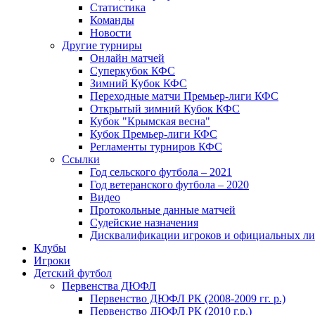
Статистика
Команды
Новости
Другие турниры
Онлайн матчей
Суперкубок КФС
Зимний Кубок КФС
Переходные матчи Премьер-лиги КФС
Открытый зимний Кубок КФС
Кубок "Крымская весна"
Кубок Премьер-лиги КФС
Регламенты турниров КФС
Ссылки
Год сельского футбола – 2021
Год ветеранского футбола – 2020
Видео
Протокольные данные матчей
Судейские назначения
Дисквалификации игроков и официальных ли
Клубы
Игроки
Детский футбол
Первенства ДЮФЛ
Первенство ДЮФЛ РК (2008-2009 гг. р.)
Первенство ДЮФЛ РК (2010 г.р.)