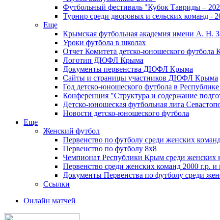
Футбольный фестиваль "Кубок Тавриды – 202
Турнир среди дворовых и сельских команд - 2
Еще
Крымская футбольная академия имени А. Н. З
Уроки футбола в школах
Отчет Комитета детско-юношеского футбола 
Логотип ДЮФЛ Крыма
Документы первенства ДЮФЛ Крыма
Сайты и страницы участников ДЮФЛ Крыма
Год детско-юношеского футбола в Республик
Конференция "Структура и содержание подгот
Детско-юношеская футбольная лига Севастоп
Новости детско-юношеского футбола
Еще
Женский футбол
Первенство по футболу среди женских команд
Первенство по футболу 8х8
Чемпионат Республики Крым среди женских 
Первенство среди женских команд 2000 г.р. и
Документы Первенства по футболу среди жен
Ссылки
Онлайн матчей