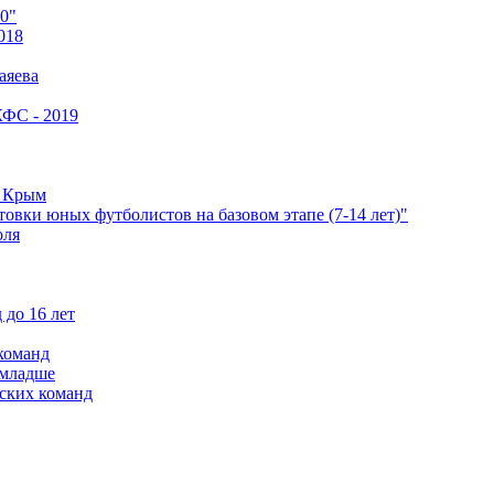
0"
018
аяева
КФС - 2019
е Крым
овки юных футболистов на базовом этапе (7-14 лет)"
оля
 до 16 лет
команд
 младше
ских команд