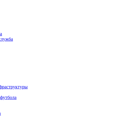
а
служба
нфраструктуры
 футбола
в