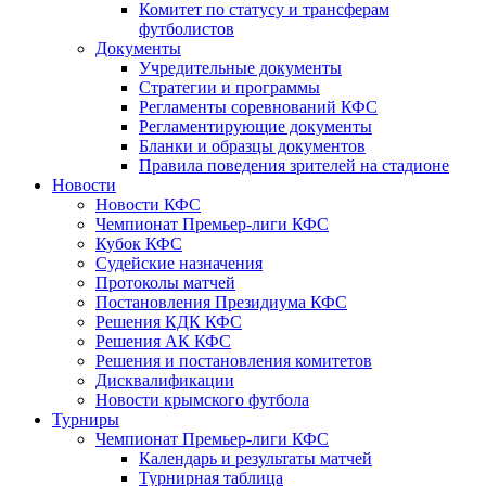
Комитет по статусу и трансферам
футболистов
Документы
Учредительные документы
Стратегии и программы
Регламенты соревнований КФС
Регламентирующие документы
Бланки и образцы документов
Правила поведения зрителей на стадионе
Новости
Новости КФС
Чемпионат Премьер-лиги КФС
Кубок КФС
Судейские назначения
Протоколы матчей
Постановления Президиума КФС
Решения КДК КФС
Решения АК КФС
Решения и постановления комитетов
Дисквалификации
Новости крымского футбола
Турниры
Чемпионат Премьер-лиги КФС
Календарь и результаты матчей
Турнирная таблица