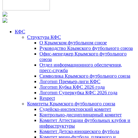
КФС
Структура КФС
О Крымском футбольном союзе
Руководство Крымского футбольного союза
Офис-менеджер Крымского футбольного
союза
Отдел информационного обеспечения,
пресс-служба
Символика Крымского футбольного союза
Логотип Премьер-лиги КФС
Логотип Кубка КФС 2026 года
Логотип Суперкубка КФС 2026 года
Respect
Комитеты Крымского футбольного союза
Судейско-инспекторский комитет
Контрольно-дисциплинарный комитет
Комитет Аттестации футбольных клубов и
инфраструктуры
Комитет Детско-юношеского футбола
Комитет мини-футбола, пляжного и