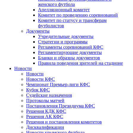
женского футбола
Апелляционный комитет
Комитет по проведению соревнований
Комитет по статусу и трансферам
футболистов
Документы
Учредительные документы
Стратегии и программы
Регламенты соревнований КФС
Регламентирующие документы
Бланки и образцы документов
Правила поведения зрителей на стадионе
Новости
Новости
Новости КФС
Чемпионат Премьер-лиги КФС
Кубок КФС
Судейские назначения
Протоколы матчей
Постановления Президиума КФС
Решения КДК КФС
Решения АК КФС
Решения и постановления комитетов
Дисквалификации
Новости крымского футбола