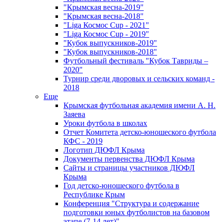
"Крымская весна-2019"
"Крымская весна-2018"
"Liga Космос Cup - 2021"
"Liga Космос Cup - 2019"
"Кубок выпускников-2019"
"Кубок выпускников-2018"
Футбольный фестиваль "Кубок Тавриды –
2020"
Турнир среди дворовых и сельских команд -
2018
Еще
Крымская футбольная академия имени А. Н.
Заяева
Уроки футбола в школах
Отчет Комитета детско-юношеского футбола
КФС - 2019
Логотип ДЮФЛ Крыма
Документы первенства ДЮФЛ Крыма
Сайты и страницы участников ДЮФЛ
Крыма
Год детско-юношеского футбола в
Республике Крым
Конференция "Структура и содержание
подготовки юных футболистов на базовом
этапе (7-14 лет)"