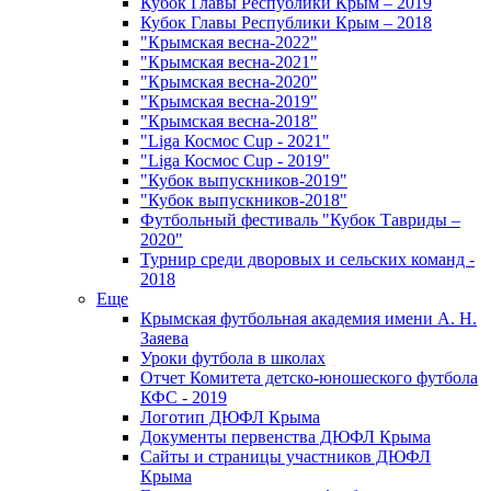
Кубок Главы Республики Крым – 2019
Кубок Главы Республики Крым – 2018
"Крымская весна-2022"
"Крымская весна-2021"
"Крымская весна-2020"
"Крымская весна-2019"
"Крымская весна-2018"
"Liga Космос Cup - 2021"
"Liga Космос Cup - 2019"
"Кубок выпускников-2019"
"Кубок выпускников-2018"
Футбольный фестиваль "Кубок Тавриды –
2020"
Турнир среди дворовых и сельских команд -
2018
Еще
Крымская футбольная академия имени А. Н.
Заяева
Уроки футбола в школах
Отчет Комитета детско-юношеского футбола
КФС - 2019
Логотип ДЮФЛ Крыма
Документы первенства ДЮФЛ Крыма
Сайты и страницы участников ДЮФЛ
Крыма