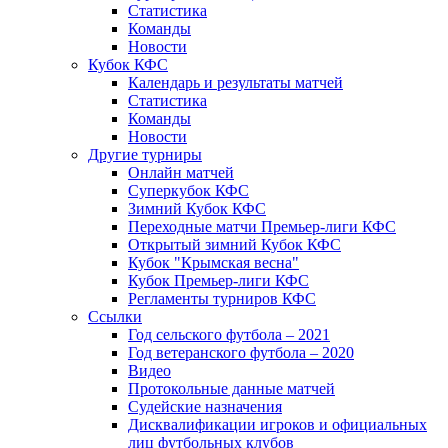
Статистика
Команды
Новости
Кубок КФС
Календарь и результаты матчей
Статистика
Команды
Новости
Другие турниры
Онлайн матчей
Суперкубок КФС
Зимний Кубок КФС
Переходные матчи Премьер-лиги КФС
Открытый зимний Кубок КФС
Кубок "Крымская весна"
Кубок Премьер-лиги КФС
Регламенты турниров КФС
Ссылки
Год сельского футбола – 2021
Год ветеранского футбола – 2020
Видео
Протокольные данные матчей
Судейские назначения
Дисквалификации игроков и официальных
лиц футбольных клубов