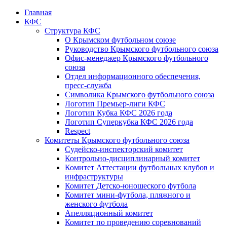
Главная
КФС
Структура КФС
О Крымском футбольном союзе
Руководство Крымского футбольного союза
Офис-менеджер Крымского футбольного
союза
Отдел информационного обеспечения,
пресс-служба
Символика Крымского футбольного союза
Логотип Премьер-лиги КФС
Логотип Кубка КФС 2026 года
Логотип Суперкубка КФС 2026 года
Respect
Комитеты Крымского футбольного союза
Судейско-инспекторский комитет
Контрольно-дисциплинарный комитет
Комитет Аттестации футбольных клубов и
инфраструктуры
Комитет Детско-юношеского футбола
Комитет мини-футбола, пляжного и
женского футбола
Апелляционный комитет
Комитет по проведению соревнований