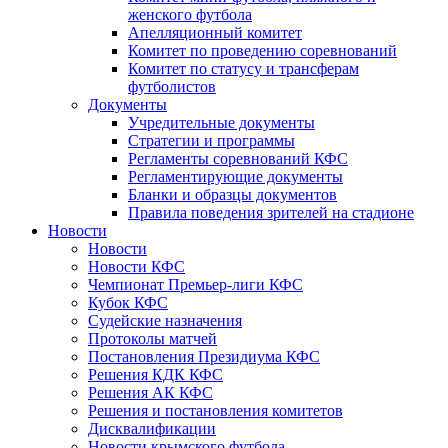
женского футбола
Апелляционный комитет
Комитет по проведению соревнований
Комитет по статусу и трансферам
футболистов
Документы
Учредительные документы
Стратегии и программы
Регламенты соревнований КФС
Регламентирующие документы
Бланки и образцы документов
Правила поведения зрителей на стадионе
Новости
Новости
Новости КФС
Чемпионат Премьер-лиги КФС
Кубок КФС
Судейские назначения
Протоколы матчей
Постановления Президиума КФС
Решения КДК КФС
Решения АК КФС
Решения и постановления комитетов
Дисквалификации
Новости крымского футбола