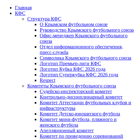
Главная
КФС
Структура КФС
О Крымском футбольном союзе
Руководство Крымского футбольного союза
Офис-менеджер Крымского футбольного
союза
Отдел информационного обеспечения,
пресс-служба
Символика Крымского футбольного союза
Логотип Премьер-лиги КФС
Логотип Кубка КФС 2026 года
Логотип Суперкубка КФС 2026 года
Respect
Комитеты Крымского футбольного союза
Судейско-инспекторский комитет
Контрольно-дисциплинарный комитет
Комитет Аттестации футбольных клубов и
инфраструктуры
Комитет Детско-юношеского футбола
Комитет мини-футбола, пляжного и
женского футбола
Апелляционный комитет
Комитет по проведению соревнований