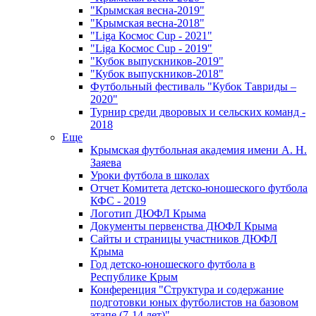
"Крымская весна-2019"
"Крымская весна-2018"
"Liga Космос Cup - 2021"
"Liga Космос Cup - 2019"
"Кубок выпускников-2019"
"Кубок выпускников-2018"
Футбольный фестиваль "Кубок Тавриды –
2020"
Турнир среди дворовых и сельских команд -
2018
Еще
Крымская футбольная академия имени А. Н.
Заяева
Уроки футбола в школах
Отчет Комитета детско-юношеского футбола
КФС - 2019
Логотип ДЮФЛ Крыма
Документы первенства ДЮФЛ Крыма
Сайты и страницы участников ДЮФЛ
Крыма
Год детско-юношеского футбола в
Республике Крым
Конференция "Структура и содержание
подготовки юных футболистов на базовом
этапе (7-14 лет)"