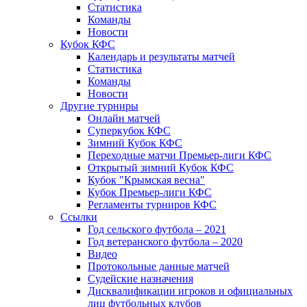
Статистика
Команды
Новости
Кубок КФС
Календарь и результаты матчей
Статистика
Команды
Новости
Другие турниры
Онлайн матчей
Суперкубок КФС
Зимний Кубок КФС
Переходные матчи Премьер-лиги КФС
Открытый зимний Кубок КФС
Кубок "Крымская весна"
Кубок Премьер-лиги КФС
Регламенты турниров КФС
Ссылки
Год сельского футбола – 2021
Год ветеранского футбола – 2020
Видео
Протокольные данные матчей
Судейские назначения
Дисквалификации игроков и официальных
лиц футбольных клубов