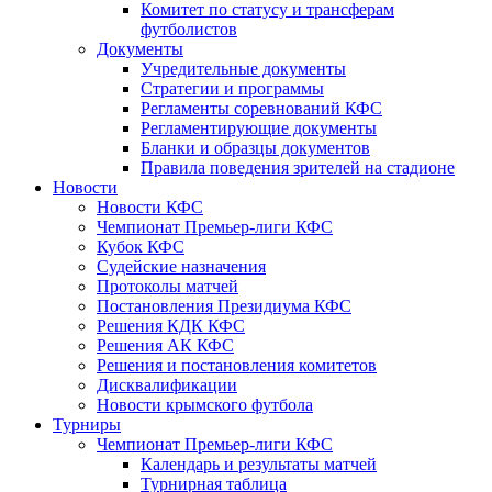
Комитет по статусу и трансферам
футболистов
Документы
Учредительные документы
Стратегии и программы
Регламенты соревнований КФС
Регламентирующие документы
Бланки и образцы документов
Правила поведения зрителей на стадионе
Новости
Новости КФС
Чемпионат Премьер-лиги КФС
Кубок КФС
Судейские назначения
Протоколы матчей
Постановления Президиума КФС
Решения КДК КФС
Решения АК КФС
Решения и постановления комитетов
Дисквалификации
Новости крымского футбола
Турниры
Чемпионат Премьер-лиги КФС
Календарь и результаты матчей
Турнирная таблица