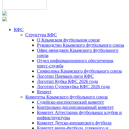
КФС
Структура КФС
О Крымском футбольном союзе
Руководство Крымского футбольного союза
Офис-менеджер Крымского футбольного
союза
Отдел информационного обеспечения,
пресс-служба
Символика Крымского футбольного союза
Логотип Премьер-лиги КФС
Логотип Кубка КФС 2026 года
Логотип Суперкубка КФС 2026 года
Respect
Комитеты Крымского футбольного союза
Судейско-инспекторский комитет
Контрольно-дисциплинарный комитет
Комитет Аттестации футбольных клубов и
инфраструктуры
Комитет Детско-юношеского футбола
Комитет мини-футбола, пляжного и