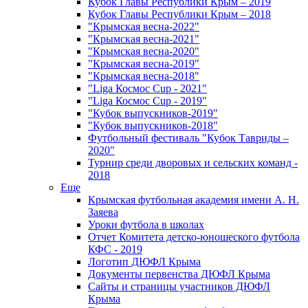
Кубок Главы Республики Крым – 2019
Кубок Главы Республики Крым – 2018
"Крымская весна-2022"
"Крымская весна-2021"
"Крымская весна-2020"
"Крымская весна-2019"
"Крымская весна-2018"
"Liga Космос Cup - 2021"
"Liga Космос Cup - 2019"
"Кубок выпускников-2019"
"Кубок выпускников-2018"
Футбольный фестиваль "Кубок Тавриды –
2020"
Турнир среди дворовых и сельских команд -
2018
Еще
Крымская футбольная академия имени А. Н.
Заяева
Уроки футбола в школах
Отчет Комитета детско-юношеского футбола
КФС - 2019
Логотип ДЮФЛ Крыма
Документы первенства ДЮФЛ Крыма
Сайты и страницы участников ДЮФЛ
Крыма